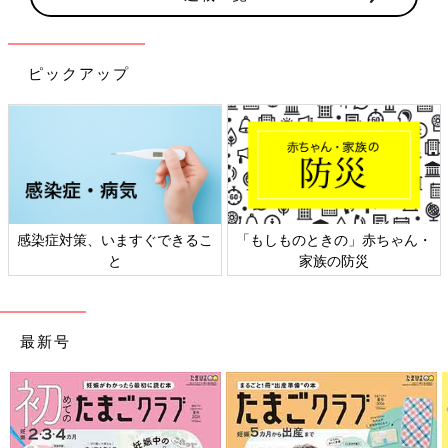
ピックアップ
日本外来小児科学会リーフレッ
六星占術 細木かおりさんの人生
ト検討会
相談
最新号