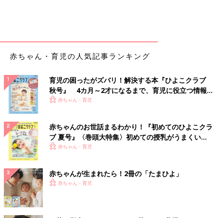
赤ちゃん・育児の人気記事ランキング
育児の困ったがズバリ！解決する本『ひよこクラブ
秋号』 4カ月～2才になるまで、育児に役立つ情報が
いっぱい！
赤ちゃん・育児
赤ちゃんのお世話まるわかり！『初めてのひよこクラ
ブ 夏号』〈巻頭大特集〉初めての授乳がうまくい
く！ おっぱい・ミルクの基本と夏のトラブル 解決テ
赤ちゃん・育児
ク
赤ちゃんが生まれたら！2冊の「たまひよ」
赤ちゃん・育児