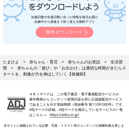
妊娠日数や生後日数に合った情報を毎日お届け
妊娠中から産後まで長く使える無料アプリ
無料ダウンロード
たまひよ
赤ちゃん・育児
赤ちゃんのお世話
生活習
慣
赤ちゃんの「遊び」や「お出かけ」は適切な時期がきたらス
タートを、刺激が力を伸ばしていく【保健師】
ＡＢＪマークは、この電子書店・電子書籍配信サービスが、
著作権者からコンテンツ使用許諾を得た正規版配信サービス
であることを示す登録商標（登録番号 第11091000号）です。
ABJマークの詳細、ABJマークを掲示しているサービスの一覧
はこちら→
https://aebs.or.jp/
本サイトに掲載されている記事・写真・イラスト等のコンテンツの無断転載を禁じま