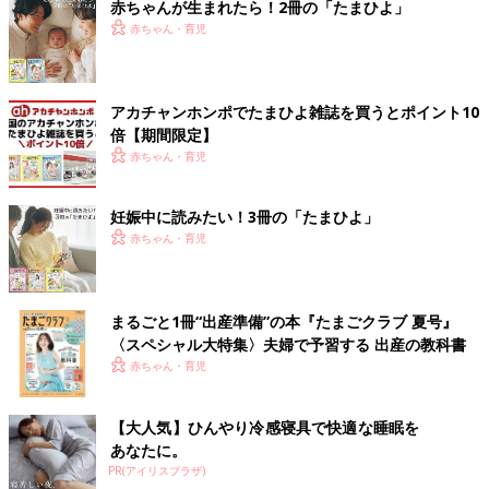
赤ちゃんが生まれたら！2冊の「たまひよ」
赤ちゃん・育児
アカチャンホンポでたまひよ雑誌を買うとポイント10
倍【期間限定】
赤ちゃん・育児
妊娠中に読みたい！3冊の「たまひよ」
赤ちゃん・育児
まるごと1冊“出産準備”の本『たまごクラブ 夏号』
〈スペシャル大特集〉夫婦で予習する 出産の教科書
赤ちゃん・育児
【大人気】ひんやり冷感寝具で快適な睡眠を
あなたに。
PR(アイリスプラザ)