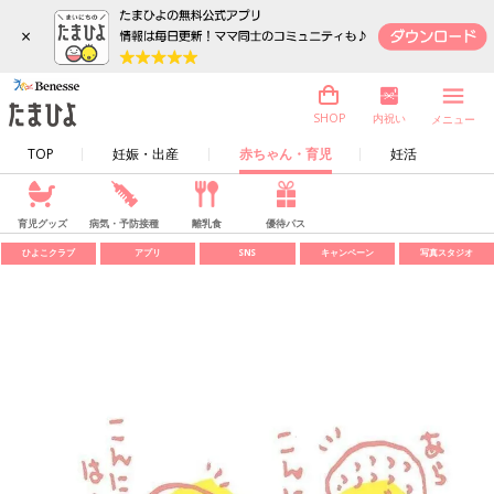
×
内祝い
SHOP
メニュー
TOP
妊娠・出産
赤ちゃん・育児
妊活
育児グッズ
病気・予防接種
離乳食
優待パス
ひよこクラブ
アプリ
SNS
キャンペーン
写真スタジオ