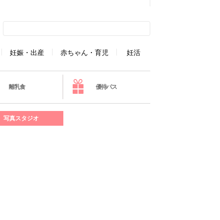
妊娠・出産
赤ちゃん・育児
妊活
離乳食
優待パス
写真スタジオ