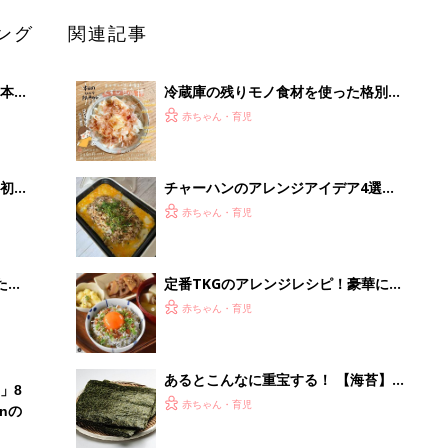
ング
関連記事
本
冷蔵庫の残りモノ食材を使った格別メ
2才
ニュー！激うま5選！
赤ちゃん・育児
いっ
初め
チャーハンのアレンジアイデア4選！
大特
こんな作り方も！？
赤ちゃん・育児
 お
ブル
たま
定番TKGのアレンジレシピ！豪華に食
べたい魅惑の5選
赤ちゃん・育児
あるとこんなに重宝する！ 【海苔】
」8
のアレンジレシピ
赤ちゃん・育児
nの