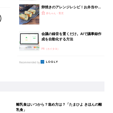
卵焼きのアレンジレシピ！お弁当やお
かずにおすすめ6選
赤ちゃん・育児
会議の録音を置くだけ。AIで議事録作
成を自動化する方法
PR（カイタヨ）
Recommended by
離乳食はいつから？進め方は？「たまひよ きほんの離
乳食」