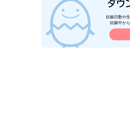
妊娠日数や
妊娠中か