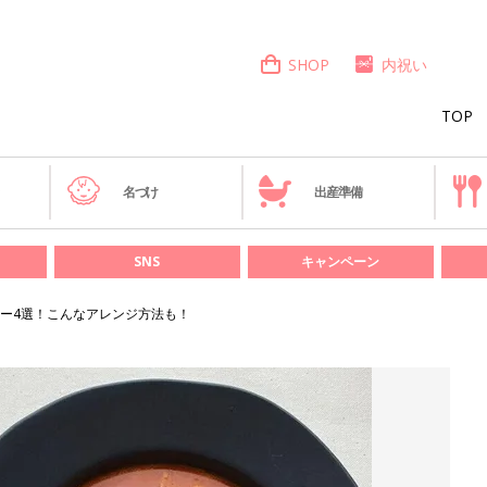
SHOP
内祝い
TOP
き
名づけ
出産準備
SNS
キャンペーン
ー4選！こんなアレンジ方法も！