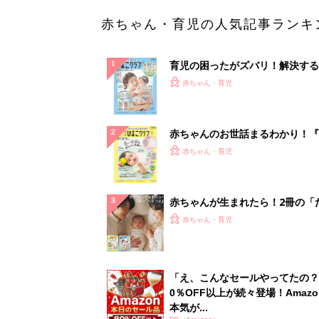
赤ちゃん・育児の人気記事ランキ
育児の困ったがズバリ！解決する
『ひよこクラブ 夏号』 4カ月～
赤ちゃん・育児
になるまで、育児に役立つ情報が
ぱい！
赤ちゃんのお世話まるわかり！『
てのひよこクラブ 夏号』〈巻頭
赤ちゃん・育児
集〉初めての授乳がうまくいく！
っぱい・ミルクの基本と夏のトラ
解決テク
赤ちゃんが生まれたら！2冊の「
ひよ」
赤ちゃん・育児
「え、こんなセールやってたの？
0％OFF以上が続々登場！Amazo
本気が...