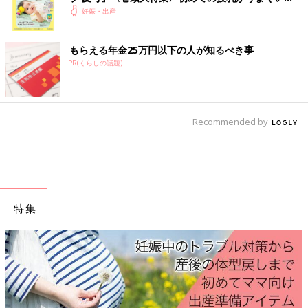
●空気清浄機を使う
く！ おっぱい・ミルクの基本と夏のトラブル 解決テ
妊娠・出産
部屋に入った花粉を取り除く意味で、空気清浄機を使うのは効果
ク
的です。加湿機能もついていると、鼻の粘膜を乾燥から守るだけ
もらえる年金25万円以下の人が知るべき事
でなく、空気中の花粉を床に落とす効果が期待できます。
PR(くらしの話題)
「マスクだけではガードしきれないので、鼻水もすごいので常に
鼻にティッシュを丸めて詰め込んでいました。洗濯物は干さずに
乾燥機。窓は開けずに換気扇のみ。空気清浄機。なるべく外出し
Recommended by
ない。帰ってきたら花粉を外で払う。寝室にはおふろに入ったあ
との人しか入らない。あとは花粉が始まる前からルイボスティー
を常に飲んでいました」
※ルイボスティーには、ポリフェノールが含まれています。
妊娠
後期
の大量摂取で胎児に影響が出る報告例もあるため、水替わり
特集
に毎日たくさん飲むのは控えましょう。
●こまめにふき掃除をする
花粉のシーズンはできるだけ掃除をして、部屋の中の花粉を取り
去りましょう。掃除機で吸い取ったあと、水ぶきでふき取ると効
果的です。小まめにふき掃除をすると、床に積もった花粉がとれ