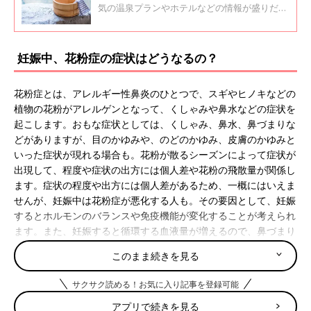
気の温泉プランやホテルなどの情報が盛りだく
さん！行きたくなりますよね。でも、泉質がお
なかの赤ちゃんに影響しないのか？ 温泉旅行
に行くならいつごろならいいのかなど、気にな
妊娠中、花粉症の症状はどうなるの？
るところ。妊娠中の温泉について、疑問や不安
におこたえします！
花粉症とは、アレルギー性鼻炎のひとつで、スギやヒノキなどの
植物の花粉がアレルゲンとなって、くしゃみや鼻水などの症状を
起こします。おもな症状としては、くしゃみ、鼻水、鼻づまりな
どがありますが、目のかゆみや、のどのかゆみ、皮膚のかゆみと
いった症状が現れる場合も。花粉が散るシーズンによって症状が
出現して、程度や症状の出方には個人差や花粉の飛散量が関係し
ます。症状の程度や出方には個人差があるため、一概にはいえま
せんが、妊娠中は花粉症が悪化する人も。その要因として、妊娠
するとホルモンのバランスや免疫機能が変化することが考えられ
ます。また、妊娠すると循環する血液量が増えるので、鼻づまり
がひどくなる場合もあります。妊娠中はそうでなくても体調の変
このまま続きを見る
化があり、大変な時期。花粉症が重なるのはつらいものです。シ
ーズンが始まる前から対策を考えておくことが大切です。
サクサク読める！お気に入り記事を登録可能
アプリで続きを見る
花粉症だと赤ちゃんになにか影響はあるの？