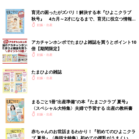
クがあり、ガーゼのマスクよりも効果的。花粉症用のマスクを選
びましょう。
育児の困ったがズバリ！解決する本『ひよこクラブ
秋号』 4カ月～2才になるまで、育児に役立つ情報が
「私は薬を飲まずにやりすごしたいので、毎日マスクして寝てい
いっぱい！
妊娠・出産
ます。マスクがないと、鼻づまりやのどの痛みがすごいです。空
気清浄機は寝室と玄関に置いてます」
アカチャンホンポでたまひよ雑誌を買うとポイント10
「くしゃみとかで腹圧がかかるのもなーと思い、
妊婦健診
の時に
倍【期間限定】
担当医に相談して花粉症の漢方と目薬もらいましたよ。相談され
妊娠・出産
るとよいです。あとは花粉対策のメガネ使ってます」
たまひよの雑誌
●上着はウール素材よりもポリエステル素材
妊娠・出産
ウールの洋服は花粉がつきやすく、綿またはポリエステル素材の
ものは、花粉が付着しにくいといわれています。外出するときは
花粉がつきにくい素材を選びましょう。
まるごと1冊“出産準備”の本『たまごクラブ 夏号』
〈スペシャル大特集〉夫婦で予習する 出産の教科書
●髪はたばねてコンパクトにして、帽子を
妊娠・出産
髪の毛にも花粉が付着します。触れる部分が少ないほうがいいこ
とは間違いありません。髪が長い場合は、コンパクトにまとめ、
その上に帽子をかぶるといいでしょう。
赤ちゃんのお世話まるわかり！『初めてのひよこクラ
ブ 夏号』〈巻頭大特集〉初めての授乳がうまくい