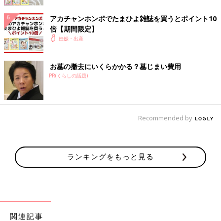
アカチャンホンポでたまひよ雑誌を買うとポイント10
倍【期間限定】
妊娠・出産
お墓の撤去にいくらかかる？墓じまい費用
PR(くらしの話題)
Recommended by
TAGSTOCK1/gettyimages
ランキングをもっと見る
毎日の生活のなかに取り入れられる花粉症対策を紹介。実践した
先輩ママたちの声も参考にしてください。
●花粉症用のマスクをつける
花粉症対策としてマスクの着用は必須。最近は花粉対策用のマス
関連記事