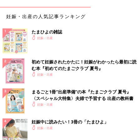
また、花粉症が赤ちゃんに遺伝するかという心配もあるでしょ
う。体質が遺伝することはありますが、親が花粉症だからといっ
て子どもも必ず花粉症になるかどうかはわかりません。環境も影
妊娠・出産の人気記事ランキング
響するので、シーズン中は花粉に気をつけることも大切でしょ
う。
たまひよの雑誌
妊娠・出産
妊娠中の花粉症、軽減するためにできることってあ
る？
初めて妊娠されたかたに！妊娠がわかったら最初に読
花粉症対策の第一は、花粉をつけないこと。花粉量が多いときの
む本『初めてのたまごクラブ 夏号』
外出は避けるか、マスクやめがねなど対策を万全にして出かけま
妊娠・出産
しょう。また、家の中に花粉を入れないようにすることも大切で
す。花粉シーズンは洗濯物は外に干さないようにしましょう。
まるごと1冊“出産準備”の本『たまごクラブ 夏号』
そして、症状がつらいからといって市販の飲み薬、点鼻薬、点眼
〈スペシャル大特集〉夫婦で予習する 出産の教科書
薬を自己判断で使うのはやめましょう。妊娠中でも使用できる薬
妊娠・出産
がありますから、
産婦人科
の医師に相談の上、処方してもらうの
が基本です。
妊娠中に読みたい！3冊の「たまひよ」
妊娠・出産
妊娠中でもできるおすすめの花粉症対策