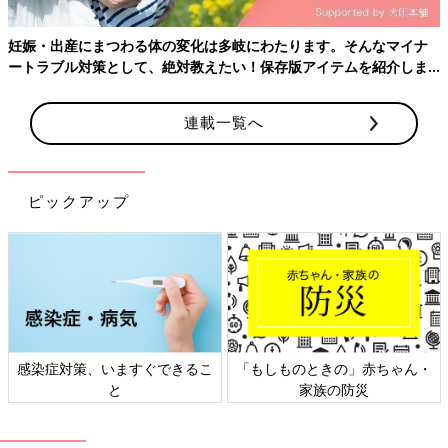
ます。
妊娠・出産にまつわる体の変化は多岐にわたります。そんなマイナ
●規則正しい生活
ートラブル対策として、絶対教えたい！保存版アイテムを紹介しま
睡眠時間や生活リズムが不規則だと、免疫力が落ち、体調が低下
す。
してしまいます。それは同時に花粉症の悪化にもつながります。
花粉を寄せ付けないだけでなく、アレルギーに負けない体をつく
連載一覧へ
ることも大切です。
妊娠中はさまざまな体の変化が起こります。さらに鼻づまりや目
のかゆみなど、花粉症の症状が加わるのはつらいものです。花粉
ピックアップ
をよせつけない工夫と、体調管理で少しでも快適に過ごしたいで
すね。
執筆者・編集者名
たまごクラブ編集部
監修者
小川クリニック院長 小川隆吉先生
感染症対策、いますぐできるこ
「もしものときの」赤ちゃん・
と
家族の防災
■文中のコメントは、『ウィメンズパーク』の投稿を再編集した
ものです。