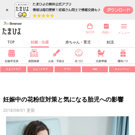
×
内祝い
SHOP
メニュー
TOP
妊娠・出産
赤ちゃん・育児
妊活
妊娠早見表
産院検索
お金・手続き
名づけ
出産準備
優待パス
たまごクラブ
ひよこクラブ
アプリ
SNS
キャンペーン
妊娠中の花粉症対策と気になる胎児への影響
2018/08/01
更新