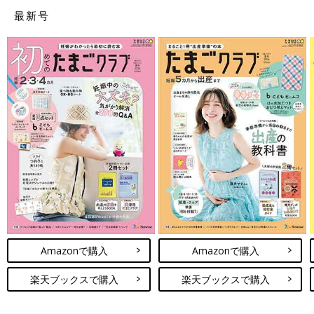
最新号
私はこれが効いた！ みんなのおすすめ
「花粉症対策」
気づいたらツーッと鼻水が、くしゃみが止まら
ず目がかゆい...。花粉症の症状に悩まされる人
は年々増えているといわれています。そして、
それまで大丈夫だった人でもある日いきなり発
症するなんてケースも。花粉症持ちのみなさん
は、一体どんな対策をしているのでしょうか？
Amazonで購入
Amazonで購入
楽天ブックスで購入
楽天ブックスで購入