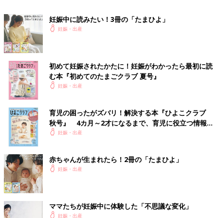
しなめられ、ようやく我に帰りました。子どもを授かっただけで
もうれしかった頃の気持ちを思い出して反省しました。
妊娠中に読みたい！3冊の「たまひよ」
妊娠・出産
※この記事は個人の体験記です。
【妊娠22週】赤ちゃんのエコー写真・超
初めて妊娠されたかたに！妊娠がわかったら最初に読
音波写真まとめ
む本『初めてのたまごクラブ 夏号』
ママライターのみなさんの妊娠出産体験談から
妊娠・出産
妊娠22週の赤ちゃんのエコー写真を集めまし
た。
育児の困ったがズバリ！解決する本『ひよこクラブ
秋号』 4カ月～2才になるまで、育児に役立つ情報が
【妊娠24週】赤ちゃんのエコー写真・超
いっぱい！
妊娠・出産
音波写真まとめ
ママライターのみなさんの妊娠出産体験談から
妊娠24週の赤ちゃんのエコー写真を集めまし
赤ちゃんが生まれたら！2冊の「たまひよ」
た。
妊娠・出産
関連：エコー写真・超音波写真の記事一覧
ママたちが妊娠中に体験した「不思議な変化」
関連：ママライター体験談
妊娠・出産