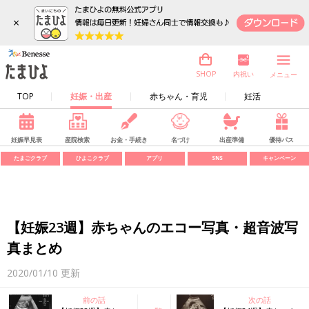
×
内祝い
SHOP
メニュー
TOP
妊娠・出産
赤ちゃん・育児
妊活
妊娠早見表
産院検索
お金・手続き
名づけ
出産準備
優待パス
たまごクラブ
ひよこクラブ
アプリ
SNS
キャンペーン
【妊娠23週】赤ちゃんのエコー写真・超音波写
真まとめ
2020/01/10
更新
前の話
次の話