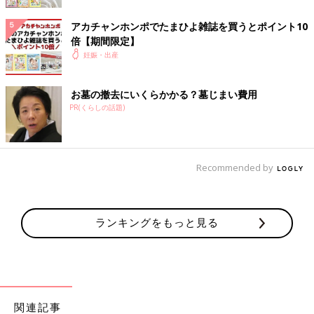
アカチャンホンポでたまひよ雑誌を買うとポイント10
倍【期間限定】
妊娠・出産
お墓の撤去にいくらかかる？墓じまい費用
PR(くらしの話題)
Recommended by
「5回目の体外受精で妊娠」エコー写真で綴る “高齢妊婦が赤ちゃんに出会うま
ランキングをもっと見る
で“の泣き笑い日記
「性別は知りたいですか？」エコー画像を見ていた医師から問わ
れて、「はい」と即答した私。しかし、告げられた性別は私が希
望していたものではありませんでした。その日から数日間はかな
り落ち込み、友人につい愚痴ってしまったほど。「赤ちゃんもお
関連記事
なかの中で聞いているよ。そんなこと言わないで」と友人からた