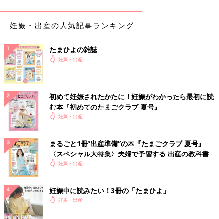
妊娠・出産の人気記事ランキング
たまひよの雑誌
妊娠・出産
初めて妊娠されたかたに！妊娠がわかったら最初に読
宝物の息子とはおなかのなかで対面してた！エコー写真で出会いからこれまでを振
む本『初めてのたまごクラブ 夏号』
り返る
妊娠・出産
この日、体重増加の注意が入ってしまいました。（＋5kgでし
た。）けれど、安静指示は解けず、食事量も増えてはおらず、思
まるごと1冊“出産準備”の本『たまごクラブ 夏号』
わず「どうやって
体重管理
しればいいんですか」と、突っ込んで
〈スペシャル大特集〉夫婦で予習する 出産の教科書
しまいました。白米を減らすなど、食事の工夫をするようアドバ
妊娠・出産
イスされました。
マダムまかろんさんの妊娠23週目のエコー写真 性
妊娠中に読みたい！3冊の「たまひよ」
別がほぼ確定
妊娠・出産