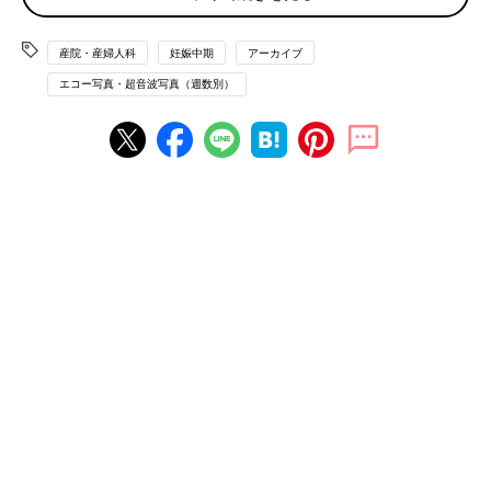
産院選びから出産まで、わからないことだらけ。終わってみると充実したマタニテ
ィーライフ
産院・産婦人科
妊娠中期
アーカイブ
推定体重679g。大きくなったためエコー画像に収まらなくな
エコー写真・超音波写真（週数別）
り、胎動もよく感じるようになりました。運動や、母親学級に参
加したことで、初めてのママ友ができ、マタニティーライフを満
喫。結婚して引っ越してきた土地で、近所に友人もおらず、平日
に近所を歩くこともなかったので、毎日がとても新鮮でした。妊
娠生活や、地域の情報なども交換でき、有意義な時間がすごせま
した。ただ、その目的で、お茶やランチをしていたせいか体重は
どんどん増えるばかり。
水野谷つむぎさんの妊娠23週目のエコー写真 赤ち
ゃんの推定体重640g