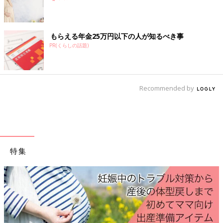
前の話
次の話
【妊娠22週】赤ちゃ
一覧
【妊娠24週】赤ちゃん
もらえる年金25万円以下の人が知るべき事
んのエコー写真・超
のエコー写真・超音波
音波写真まとめ
写真まとめ
PR(くらしの話題)
Recommended by
特集