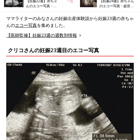
【妊娠22週】赤ちゃ
一覧
【妊娠24週】赤ちゃん
んのエコー写真・超
のエコー写真・超音波
音波写真まとめ
写真まとめ
ママライターのみなさんの妊娠出産体験談から妊娠23週の赤ちゃ
んの
エコー写真
を集めました。
【医師監修】妊娠23週の週数別情報
クリコさんの妊娠23週目のエコー写真