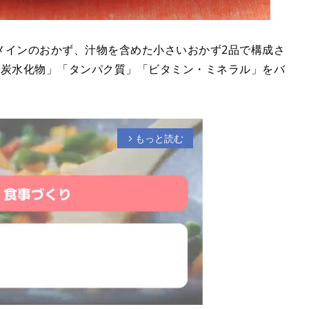
メインのおかず、汁物を含めた小さいおかず2品で構成さ
「炭水化物」「タンパク質」「ビタミン・ミネラル」をバ
もっと読む
arrow_forward_ios