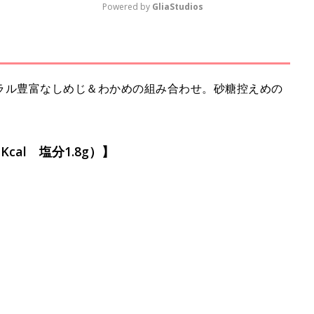
Powered by 
GliaStudios
M
u
t
ラル豊富なしめじ＆わかめの組み合わせ。砂糖控えめの
e
cal 塩分1.8g）】