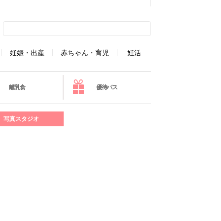
妊娠・出産
赤ちゃん・育児
妊活
離乳食
優待パス
写真スタジオ