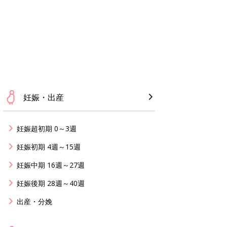
妊娠・出産
妊娠超初期 0～3週
妊娠初期 4週～15週
妊娠中期 16週～27週
妊娠後期 28週～40週
出産・分娩