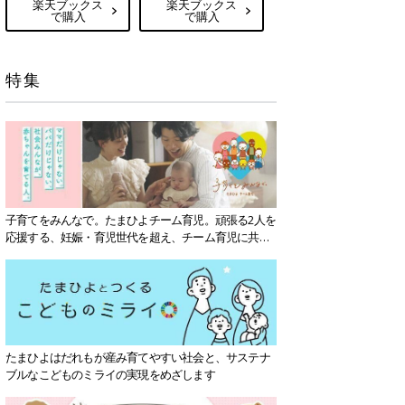
楽天ブックス
楽天ブックス
で購入
で購入
特集
子育てをみんなで。たまひよチーム育児。頑張る2人を
応援する、妊娠・育児世代を超え、チーム育児に共感
する社会を目指していきます。
たまひよはだれもが産み育てやすい社会と、サステナ
ブルなこどものミライの実現をめざします