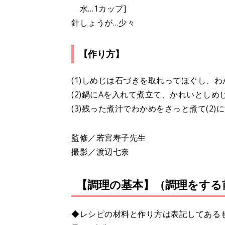
水…1カップ]
針しょうが…少々
【作り方】
(1)しめじは石づきを取れってほぐし、
(2)鍋にAを入れて煮立て、かれいとしめ
(3)残った煮汁でわかめをさっと煮て(2
監修／若宮寿子先生
撮影／渡辺七奈
【調理の基本】（調理をする
◆レシピの材料と作り方は表記してある