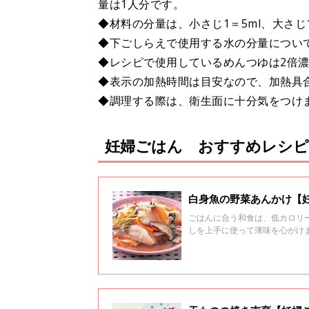
量は1人分です。
◆材料の分量は、小さじ1＝5ml、大さじ1＝
◆下ごしらえで使用する水の分量につい
◆レシピで使用しているめんつゆは2倍
◆表示の加熱時間は目安なので、加熱具
◆調理する際は、衛生面に十分気をつけ
妊婦ごはん おすすめレシピ
白身魚の野菜あんかけ【
ごはんに合う和食は、低カロリ
しを上手に使って薄味を心がけ