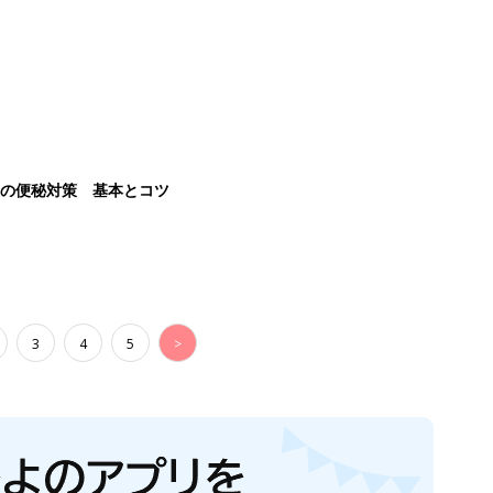
後の便秘対策 基本とコツ
3
4
5
>