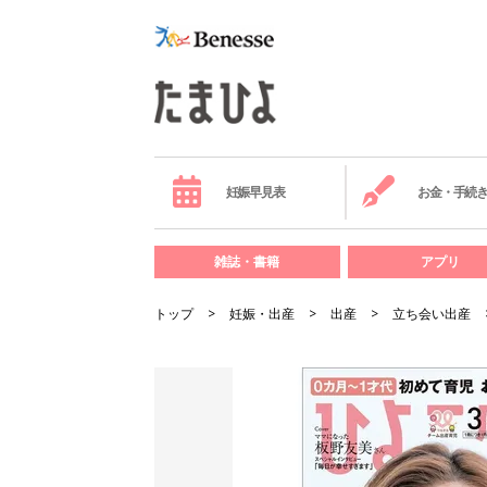
妊娠早見表
お金・手続
雑誌・書籍
アプリ
トップ
妊娠・出産
出産
立ち会い出産