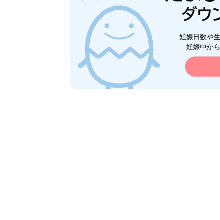
妊娠日数や
妊娠中か