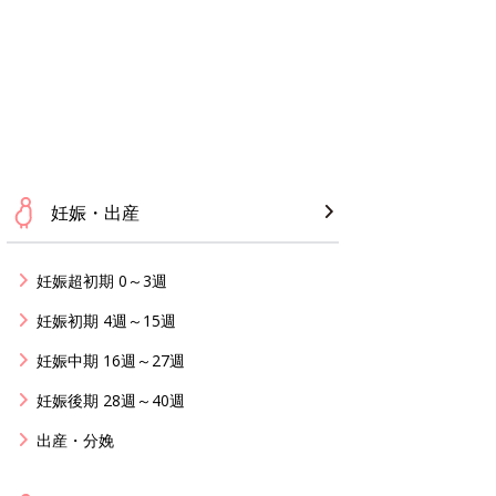
妊娠・出産
妊娠超初期 0～3週
妊娠初期 4週～15週
妊娠中期 16週～27週
妊娠後期 28週～40週
出産・分娩