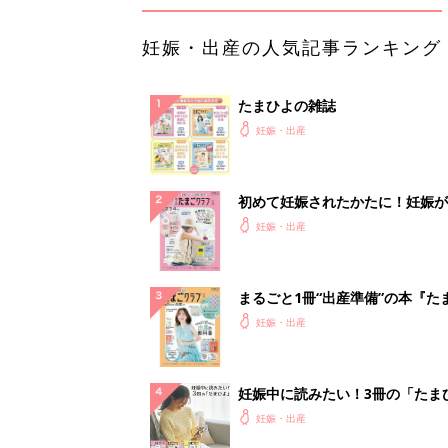
妊娠・出産の人気記事ランキング
たまひよの雑誌
妊娠・出産
初めて妊娠されたかたに！妊娠が
ったら最初に読む本『初めてのた
妊娠・出産
クラブ 夏号』
まるごと1冊“出産準備”の本『た
クラブ 夏号』〈スペシャル大特
妊娠・出産
夫婦で予習する 出産の教科書
妊娠中に読みたい！3冊の「たま
よ」
妊娠・出産