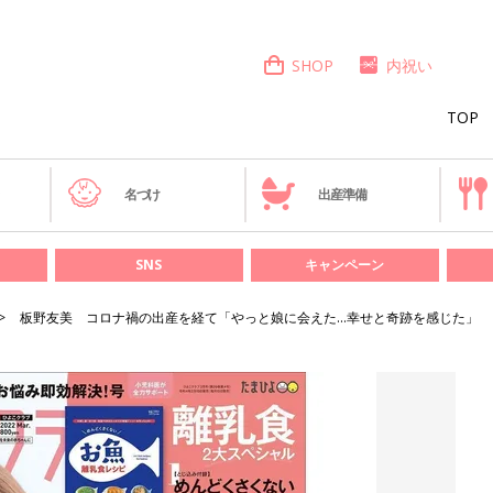
SHOP
内祝い
TOP
き
名づけ
出産準備
SNS
キャンペーン
板野友美 コロナ禍の出産を経て「やっと娘に会えた…幸せと奇跡を感じた」