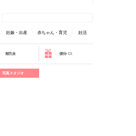
妊娠・出産
赤ちゃん・育児
妊活
離乳食
優待パス
写真スタジオ