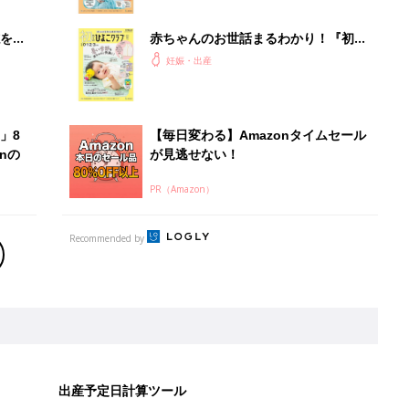
を買
赤ちゃんのお世話まるわかり！『初め
てのひよこクラブ 夏号』〈巻頭大特
妊娠・出産
集〉初めての授乳がうまくいく！ お
っぱい・ミルクの基本と夏のトラブル
解決テク
」8
【毎日変わる】Amazonタイムセール
nの
が見逃せない！
PR（Amazon）
Recommended by
出産予定日計算ツール