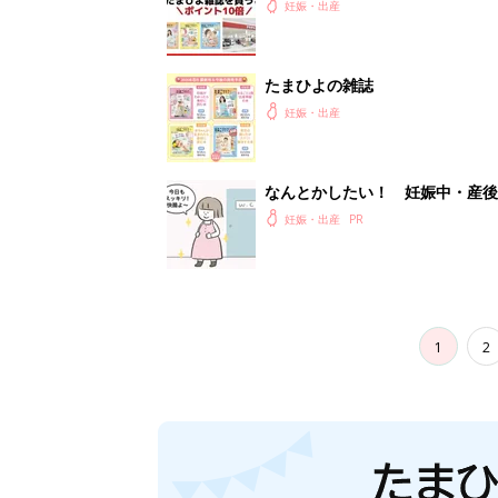
妊娠・出産
たまひよの雑誌
妊娠・出産
なんとかしたい！ 妊娠中・産
妊娠・出産
1
2