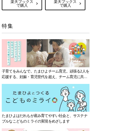
楽天ブックス
楽天ブックス
で購入
で購入
特集
子育てをみんなで。たまひよチーム育児。頑張る2人を
応援する、妊娠・育児世代を超え、チーム育児に共感
する社会を目指していきます。
たまひよはだれもが産み育てやすい社会と、サステナ
ブルなこどものミライの実現をめざします