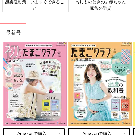
日本外来小児科学会リーフレッ
六星占術 細木かおりさんの人生
ト検討会
相談
最新号
Amazonで購入
Amazonで購入