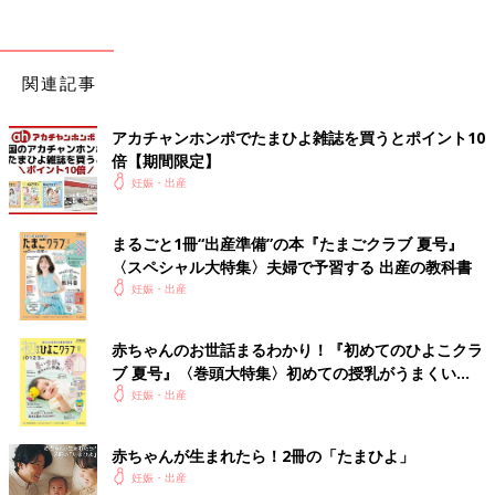
関連記事
アカチャンホンポでたまひよ雑誌を買うとポイント10
倍【期間限定】
妊娠・出産
まるごと1冊“出産準備”の本『たまごクラブ 夏号』
〈スペシャル大特集〉夫婦で予習する 出産の教科書
妊娠・出産
赤ちゃんのお世話まるわかり！『初めてのひよこクラ
ブ 夏号』〈巻頭大特集〉初めての授乳がうまくい
く！ おっぱい・ミルクの基本と夏のトラブル 解決テ
妊娠・出産
ク
赤ちゃんが生まれたら！2冊の「たまひよ」
妊娠・出産