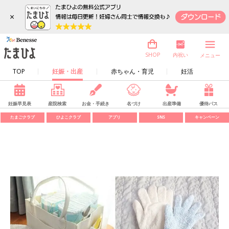
×
内祝い
SHOP
メニュー
TOP
妊娠・出産
赤ちゃん・育児
妊活
妊娠早見表
産院検索
お金・手続き
名づけ
出産準備
優待パス
たまごクラブ
ひよこクラブ
アプリ
SNS
キャンペーン