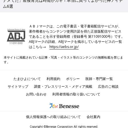
ナメてた」産後育児は時短がカギ！本当に買ってよかった神アイテ
ム6選
ＡＢＪマークは、この電子書店・電子書籍配信サービスが、
著作権者からコンテンツ使用許諾を得た正規版配信サービス
であることを示す登録商標（登録番号 第11091000号）です。
ABJマークの詳細、ABJマークを掲示しているサービスの一覧
はこちら→
https://aebs.or.jp/
本サイトに掲載されている記事・写真・イラスト等のコンテンツの無断転載を禁じま
す。
たまひよについて
利用規約
ポリシー
医師・専門家一覧
サイトマップ
調査・プレスリリース・メディア掲載
広告のご相談
お問い合わせ
利用者情報の取り扱いについて
個人情報保護への取り組みについて
会社案内
Copyright ©Benesse Corporation All rights reserved.