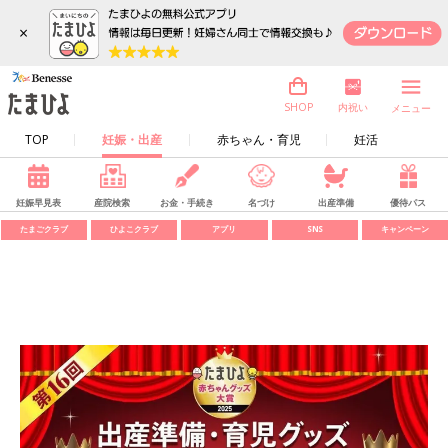
×
内祝い
SHOP
メニュー
TOP
妊娠・出産
赤ちゃん・育児
妊活
妊娠早見表
産院検索
お金・手続き
名づけ
出産準備
優待パス
たまごクラブ
ひよこクラブ
アプリ
SNS
キャンペーン