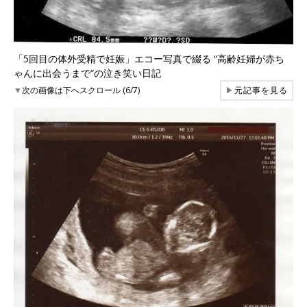
「5回目の体外受精で妊娠」エコー写真で綴る “高齢妊婦が赤ち
ゃんに出会うまで“の泣き笑い日記
▼
次の画像は下へスクロール (6/7)
▶
元記事を見る