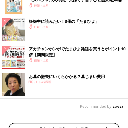
妊娠・出産
妊娠中に読みたい！3冊の「たまひよ」
妊娠・出産
アカチャンホンポでたまひよ雑誌を買うとポイント10
倍【期間限定】
妊娠・出産
お墓の撤去にいくらかかる？墓じまい費用
PR(くらしの話題)
Recommended by