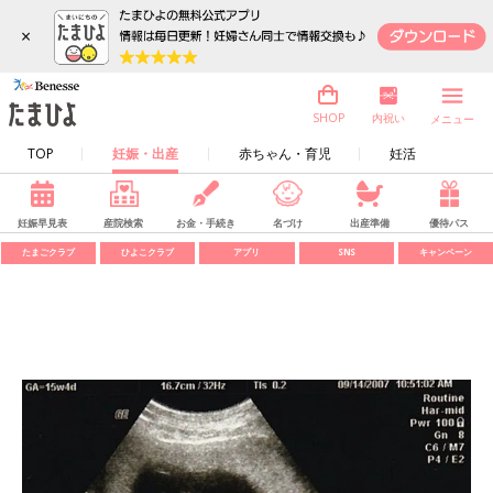
×
内祝い
SHOP
メニュー
TOP
妊娠・出産
赤ちゃん・育児
妊活
妊娠早見表
産院検索
お金・手続き
名づけ
出産準備
優待パス
たまごクラブ
ひよこクラブ
アプリ
SNS
キャンペーン