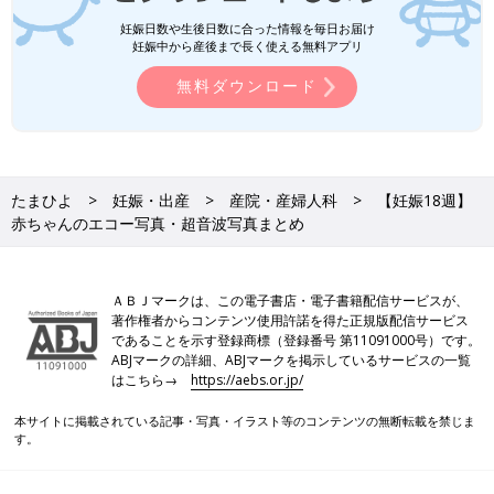
妊娠日数や生後日数に合った情報を毎日お届け
妊娠中から産後まで長く使える無料アプリ
無料ダウンロード
たまひよ
妊娠・出産
産院・産婦人科
【妊娠18週】
赤ちゃんのエコー写真・超音波写真まとめ
ＡＢＪマークは、この電子書店・電子書籍配信サービスが、
著作権者からコンテンツ使用許諾を得た正規版配信サービス
であることを示す登録商標（登録番号 第11091000号）です。
ABJマークの詳細、ABJマークを掲示しているサービスの一覧
はこちら→
https://aebs.or.jp/
本サイトに掲載されている記事・写真・イラスト等のコンテンツの無断転載を禁じま
す。