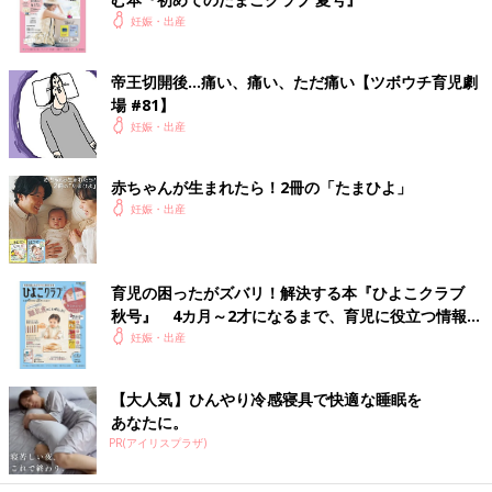
妊娠・出産
帝王切開後…痛い、痛い、ただ痛い【ツボウチ育児劇
場 #81】
妊娠・出産
赤ちゃんが生まれたら！2冊の「たまひよ」
妊娠・出産
育児の困ったがズバリ！解決する本『ひよこクラブ
秋号』 4カ月～2才になるまで、育児に役立つ情報が
いっぱい！
妊娠・出産
【大人気】ひんやり冷感寝具で快適な睡眠を
あなたに。
PR(アイリスプラザ)