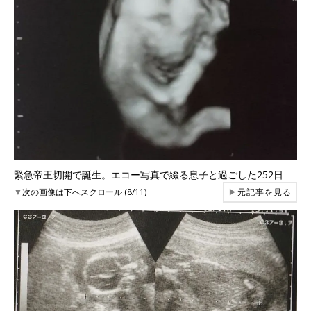
緊急帝王切開で誕生。エコー写真で綴る息子と過ごした252日
▼
次の画像は下へスクロール (8/11)
▶
元記事を見る