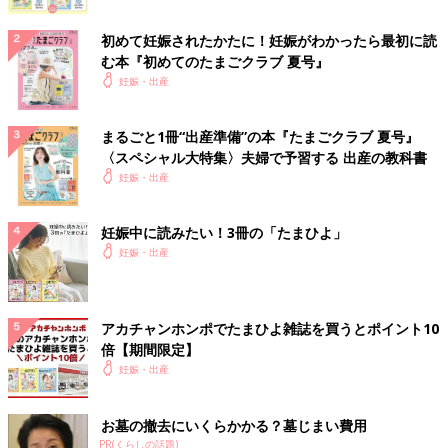
初めて妊娠されたかたに！妊娠がわかったら最初に読
む本『初めてのたまごクラブ 夏号』
妊娠・出産
まるごと1冊“出産準備”の本『たまごクラブ 夏号』
〈スペシャル大特集〉夫婦で予習する 出産の教科書
妊娠・出産
妊娠中に読みたい！3冊の「たまひよ」
妊娠・出産
アカチャンホンポでたまひよ雑誌を買うとポイント10
倍【期間限定】
妊娠・出産
お墓の撤去にいくらかかる？墓じまい費用
PR(くらしの話題)