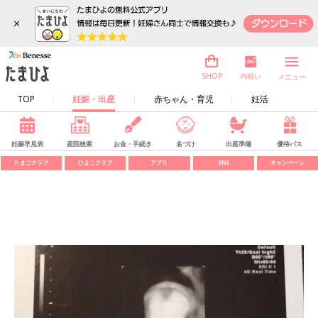
×
内祝い
SHOP
メニュー
TOP
妊娠・出産
赤ちゃん・育児
妊活
妊娠早見表
産院検索
お金・手続き
名づけ
出産準備
優待パス
たまごクラブ
ひよこクラブ
アプリ
SNS
キャンペーン