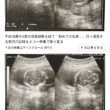
不妊治療や2度の流産経験を経て「初めての出産」。日々成長す
る胎児の記録をエコー画像で振り返る
▼
次の画像は下へスクロール (9/11)
▶
元記事を見る