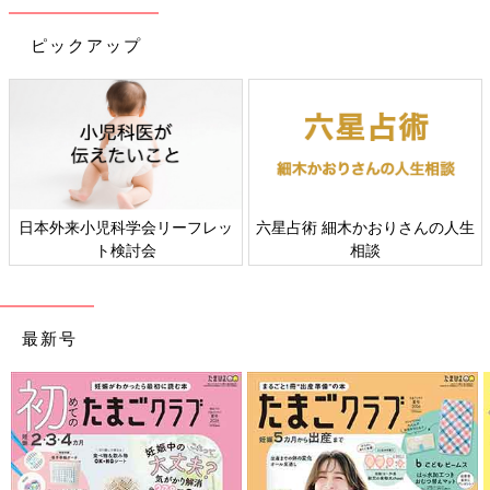
ピックアップ
木かおりさんの人生
すべての赤ちゃんや家族にとっ
赤ちゃんの肌
相談
て、よりよい社会・環境となる
ギー
ことをめざしてさまざまな課題
を取材し、発信していきます
最新号