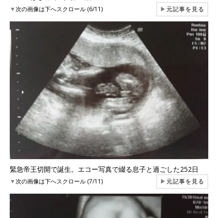
▼
次の画像は下へスクロール (6/11)
▶
元記事を見る
緊急帝王切開で誕生。エコー写真で綴る息子と過ごした252日
▼
次の画像は下へスクロール (7/11)
▶
元記事を見る