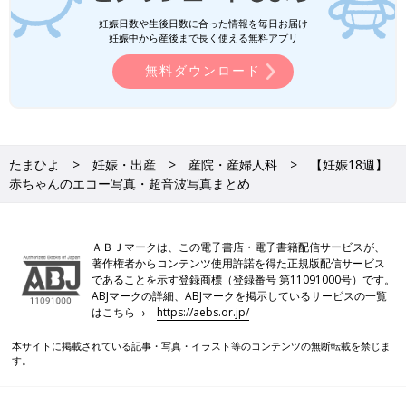
妊娠日数や生後日数に合った情報を毎日お届け
妊娠中から産後まで長く使える無料アプリ
無料ダウンロード
たまひよ
妊娠・出産
産院・産婦人科
【妊娠18週】
赤ちゃんのエコー写真・超音波写真まとめ
ＡＢＪマークは、この電子書店・電子書籍配信サービスが、
著作権者からコンテンツ使用許諾を得た正規版配信サービス
であることを示す登録商標（登録番号 第11091000号）です。
ABJマークの詳細、ABJマークを掲示しているサービスの一覧
はこちら→
https://aebs.or.jp/
本サイトに掲載されている記事・写真・イラスト等のコンテンツの無断転載を禁じま
す。