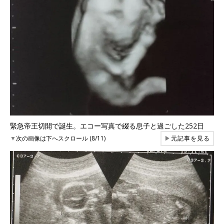
緊急帝王切開で誕生。エコー写真で綴る息子と過ごした252日
▼
次の画像は下へスクロール (8/11)
▶
元記事を見る