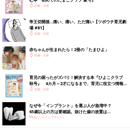
妊娠・出産
帝王切開後…痛い、痛い、ただ痛い【ツボウチ育児劇
場 #81】
妊娠・出産
赤ちゃんが生まれたら！2冊の「たまひよ」
妊娠・出産
育児の困ったがズバリ！解決する本『ひよこクラブ
秋号』 4カ月～2才になるまで、育児に役立つ情報が
いっぱい！
妊娠・出産
なぜ今「インプラント」を選ぶ人が急増中？
65歳以上の方は要確認。抜けた歯の放置は...
PR(あんしんインプラント)