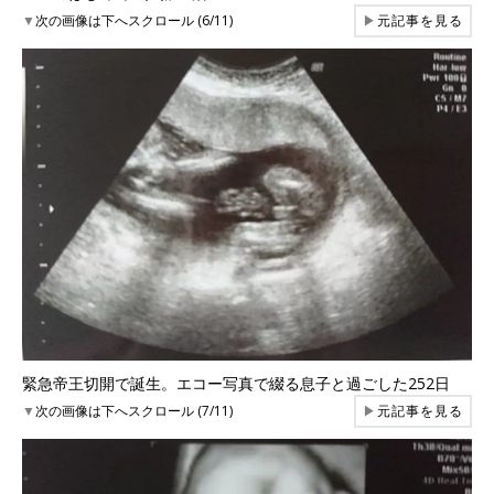
▼
次の画像は下へスクロール (6/11)
▶
元記事を見る
緊急帝王切開で誕生。エコー写真で綴る息子と過ごした252日
▼
次の画像は下へスクロール (7/11)
▶
元記事を見る