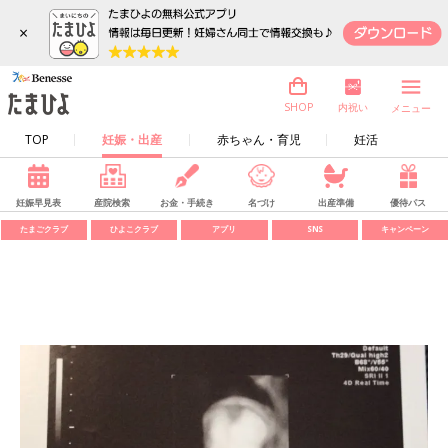
×
内祝い
SHOP
メニュー
TOP
妊娠・出産
赤ちゃん・育児
妊活
妊娠早見表
産院検索
お金・手続き
名づけ
出産準備
優待パス
たまごクラブ
ひよこクラブ
アプリ
SNS
キャンペーン