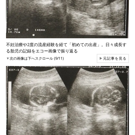
不妊治療や2度の流産経験を経て「初めての出産」。日々成長す
る胎児の記録をエコー画像で振り返る
▼
次の画像は下へスクロール (9/11)
▶
元記事を見る