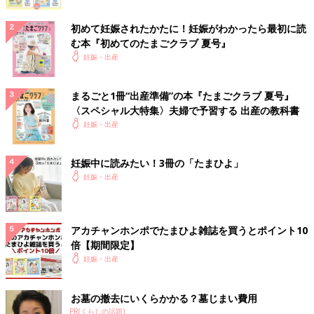
初めて妊娠されたかたに！妊娠がわかったら最初に読
む本『初めてのたまごクラブ 夏号』
妊娠・出産
まるごと1冊“出産準備”の本『たまごクラブ 夏号』
〈スペシャル大特集〉夫婦で予習する 出産の教科書
妊娠・出産
妊娠中に読みたい！3冊の「たまひよ」
妊娠・出産
アカチャンホンポでたまひよ雑誌を買うとポイント10
倍【期間限定】
妊娠・出産
お墓の撤去にいくらかかる？墓じまい費用
PR(くらしの話題)