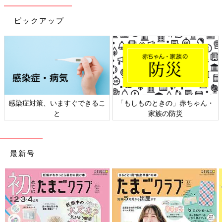
ピックアップ
日本外来小児科学会リーフレッ
六星占術 細木かおりさんの人生
ト検討会
相談
最新号