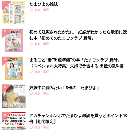
たまひよの雑誌
妊娠・出産
初めて妊娠されたかたに！妊娠がわかったら最初に読
む本『初めてのたまごクラブ 夏号』
妊娠・出産
まるごと1冊“出産準備”の本『たまごクラブ 夏号』
〈スペシャル大特集〉夫婦で予習する 出産の教科書
妊娠・出産
妊娠中に読みたい！3冊の「たまひよ」
妊娠・出産
アカチャンホンポでたまひよ雑誌を買うとポイント10
倍【期間限定】
妊娠・出産