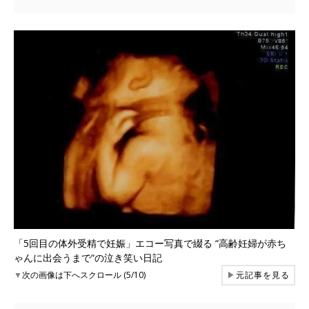
「5回目の体外受精で妊娠」エコー写真で綴る “高齢妊婦が赤ち
ゃんに出会うまで“の泣き笑い日記
▼
次の画像は下へスクロール (5/10)
▶
元記事を見る