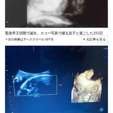
緊急帝王切開で誕生。エコー写真で綴る息子と過ごした252日
▼
次の画像は下へスクロール (6/10)
▶
元記事を見る