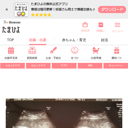
×
内祝い
SHOP
メニュー
TOP
妊娠・出産
赤ちゃん・育児
妊活
妊娠早見表
産院検索
お金・手続き
名づけ
出産準備
優待パス
たまごクラブ
ひよこクラブ
アプリ
SNS
キャンペーン