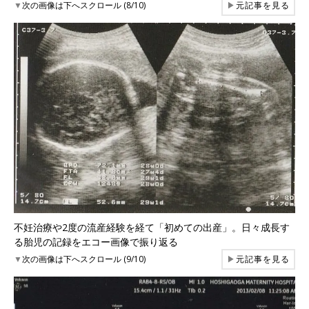
▼
次の画像は下へスクロール (8/10)
▶
元記事を見る
不妊治療や2度の流産経験を経て「初めての出産」。日々成長す
る胎児の記録をエコー画像で振り返る
▼
次の画像は下へスクロール (9/10)
▶
元記事を見る