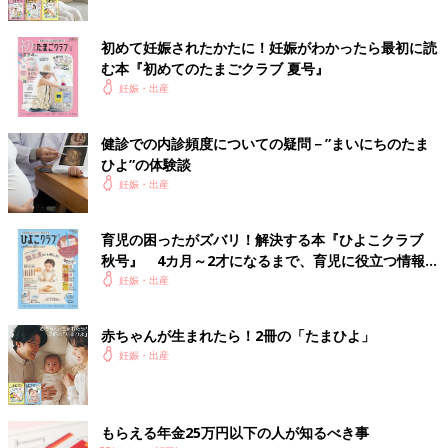
初めて妊娠されたかたに！妊娠がわかったら最初に読
む本『初めてのたまごクラブ 夏号』
妊娠・出産
健診での内診頻度についての疑問－”まいにちのたま
ひよ”の体験談
妊娠・出産
育児の困ったがズバリ！解決する本『ひよこクラブ
秋号』 4カ月～2才になるまで、育児に役立つ情報が
いっぱい！
妊娠・出産
赤ちゃんが生まれたら！2冊の「たまひよ」
妊娠・出産
もらえる年金25万円以下の人が知るべき事