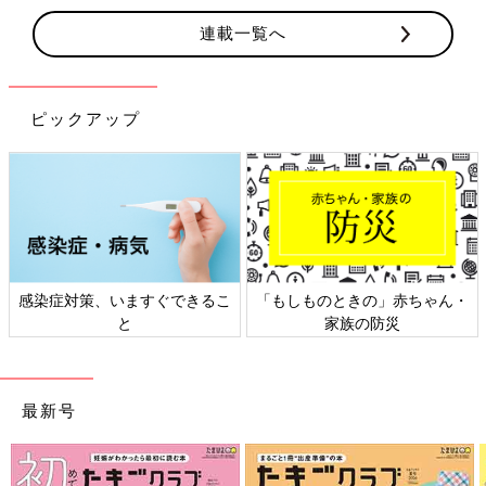
連載一覧へ
ピックアップ
きの」赤ちゃん・
日本外来小児科学会リーフレッ
六星占術 細木か
の防災
ト検討会
相
最新号