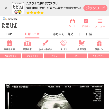
×
内祝い
SHOP
メニュー
TOP
妊娠・出産
赤ちゃん・育児
妊活
妊娠早見表
産院検索
お金・手続き
名づけ
出産準備
優待パス
たまごクラブ
ひよこクラブ
アプリ
SNS
キャンペーン