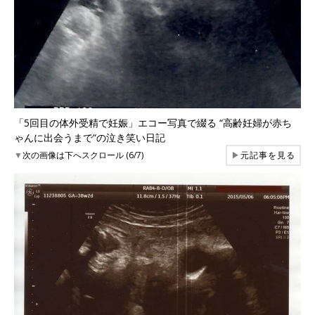
「5回目の体外受精で妊娠」エコー写真で綴る “高齢妊婦が赤ち
ゃんに出会うまで“の泣き笑い日記
▼
次の画像は下へスクロール (6/7)
▶
元記事を見る