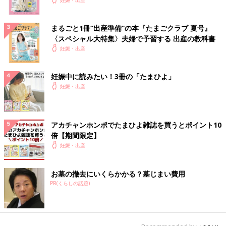
まるごと1冊“出産準備”の本『たまごクラブ 夏号』
〈スペシャル大特集〉夫婦で予習する 出産の教科書
妊娠・出産
妊娠中に読みたい！3冊の「たまひよ」
妊娠・出産
アカチャンホンポでたまひよ雑誌を買うとポイント10
倍【期間限定】
妊娠・出産
お墓の撤去にいくらかかる？墓じまい費用
PR(くらしの話題)