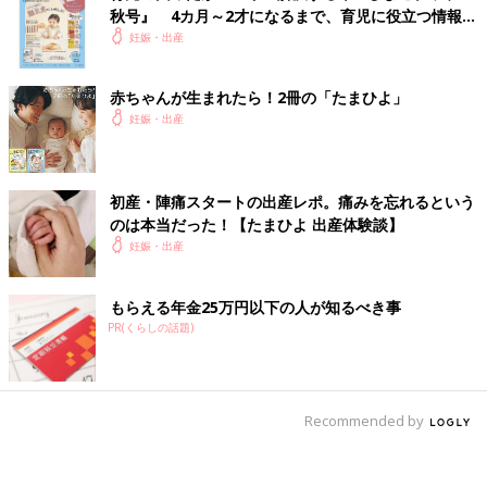
秋号』 4カ月～2才になるまで、育児に役立つ情報が
いっぱい！
妊娠・出産
赤ちゃんが生まれたら！2冊の「たまひよ」
妊娠・出産
初産・陣痛スタートの出産レポ。痛みを忘れるという
のは本当だった！【たまひよ 出産体験談】
妊娠・出産
もらえる年金25万円以下の人が知るべき事
PR(くらしの話題)
Recommended by