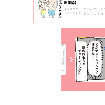
出産編】
インスタグラムのフォロワーが2
「パパイヤ！」と言われ、ショ
は、子育て中のママのみならず
編】では、shinさんの奥様が