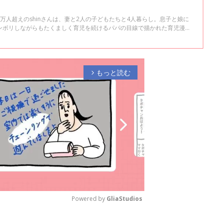
万人超えのshinさんは、妻と2人の子どもたちと4人暮らし。息子と娘に
ンボリしながらもたくましく育児を続けるパパの目線で描かれた育児漫画
パパにも笑いと元気を与えています。 インタビューの前編【妊娠・出産
妊娠・出産した当時のエピソードをお聞きしました。
もっと読む
arrow_forward_ios
Powered by 
GliaStudios