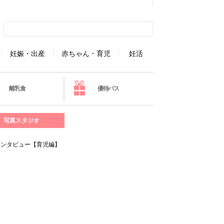
妊娠・出産
赤ちゃん・育児
妊活
離乳食
優待パス
写真スタジオ
インタビュー【育児編】