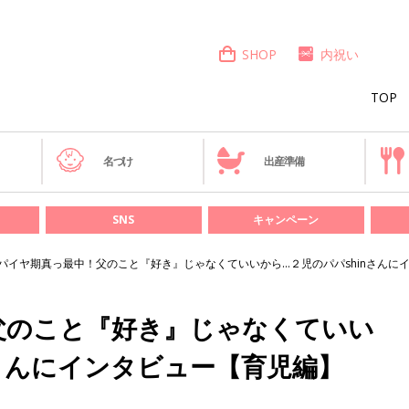
SHOP
内祝い
TOP
き
名づけ
出産準備
SNS
キャンペーン
パイヤ期真っ最中！父のこと『好き』じゃなくていいから…２児のパパshinさんに
父のこと『好き』じゃなくていい
nさんにインタビュー【育児編】