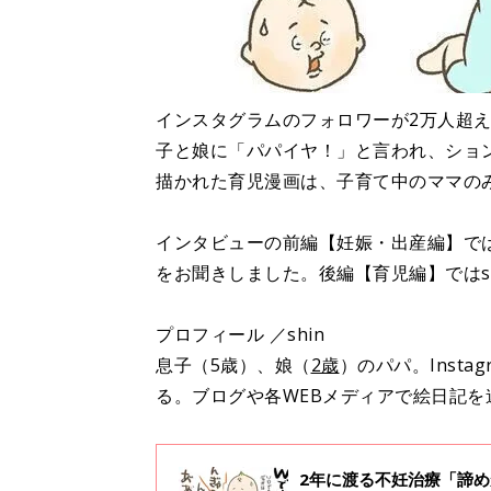
インスタグラムのフォロワーが2万人超え
子と娘に「パパイヤ！」と言われ、ショ
描かれた育児漫画は、子育て中のママの
インタビューの前編【妊娠・出産編】では
をお聞きしました。後編【育児編】ではs
プロフィール ／shin
息子（5歳）、娘（
2歳
）のパパ。Instag
る。ブログや各WEBメディアで絵日記を
2年に渡る不妊治療「諦め