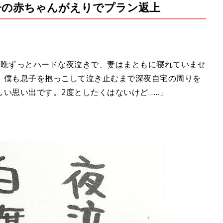
子の赤ちゃんがえりでプラン返上
M
u
t
e
毎晩ずっとハードな夜泣きで、妻はまともに寝れていませ
、僕も息子を抱っこして泣き止むまで深夜自宅の周りを
い思い出です。2度としたくはないけど……」