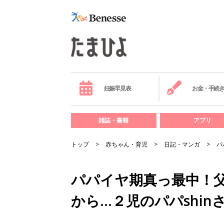
妊娠早見表
お金・手続
雑誌・書籍
アプリ
トップ
赤ちゃん・育児
日記・マンガ
パ
パパイヤ期真っ最中！
から…２児のパパshi