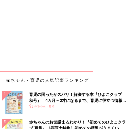
赤ちゃん・育児の人気記事ランキング
育児の困ったがズバリ！解決する本『ひよこクラブ
秋号』 4カ月～2才になるまで、育児に役立つ情報が
いっぱい！
赤ちゃん・育児
赤ちゃんのお世話まるわかり！『初めてのひよこクラ
ブ 夏号』〈巻頭大特集〉初めての授乳がうまくい