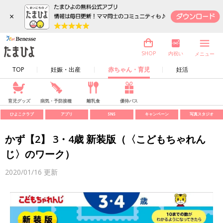
×
内祝い
SHOP
メニュー
TOP
妊娠・出産
赤ちゃん・育児
妊活
育児グッズ
病気・予防接種
離乳食
優待パス
ひよこクラブ
アプリ
SNS
キャンペーン
写真スタジオ
かず【2】 3・4歳 新装版（〈こどもちゃれん
じ〉のワーク）
2020/01/16
更新