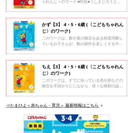
ゃれんじ＞のワーク ■特長■ 1.しまじろうと一
次のやる気につながります。
緒に楽しく学べます 2.「考えよう！」と思える
場面がいっぱい 3.「わかった！」「できた！」
が自信になります
かず【3】 4・5・6歳 (〈こどもちゃれん
じ〉のワーク)
このワークは、数や量の概念をある程度理解し
ているお子さんが、数の操作を楽しくする中
で、たし算、ひき算を学ぶ準備がととのうこと
を狙いとしています。また、数量の学びのひと
つとして時計を取り上げ、「正時」と「○時
半」の時計の読み方が楽しく身につくように工
ちえ【3】 4・5・6歳 (〈こどもちゃれん
夫されています。 1ページ解き終えたら「でき
じ〉のワーク)
たよ！ シール」、1冊解き終えたら「めいじん
このワークは、すでに知っている色や形などの
の たて」で取り組みを認めてあげることで、で
概念を手掛かりにしながら、様々な種類の論理
きた！という達成感が次のやる気につながりま
課題に取り組み、論理的思考力を育むことを狙
す。
いとしています。 1ページ解き終えたら「でき
たよ！ シール」、1冊解き終えたら「めいじん
⇒たまひよ＜赤ちゃん・育児＞ 最新情報はこちら
の たて」で取り組みを認めてあげることで、で
きた！という達成感が次のやる気につながりま
す。