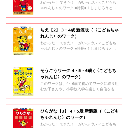
わかった！ できた！ がいっぱい ＜こどもち
ゃれんじ＞のワーク ■特長■ 1.しまじろうと一
緒に楽しく学べます 2.「考えよう！」と思える
場面がいっぱい 3.「わかった！」「できた！」
が自信になります
ちえ【2】 3・4歳 新装版（〈こどもちゃ
れんじ〉のワーク）
わかった！ できた！ がいっぱい ＜こどもち
ゃれんじ＞のワーク ■特長■ 1.しまじろうと一
緒に楽しく学べます 2.「考えよう！」と思える
場面がいっぱい 3.「わかった！」「できた！」
が自信になります
そうごうワーク 4・5・6歳 (〈こどもち
ゃれんじ〉のワーク)
このワークは、4～6歳で初めてワークに取り組
むお子さんや、小学校入学を楽しく自信をもっ
て迎えたいお子さんが、「考えるって楽し
い！」「もっとやりたい！と思えるように、ひ
らがなや数、論理の基礎的な課題から、手ごた
えのある応用的課題までを扱っています。 1ペ
ひらがな【3】 4・5歳 新装版（〈こども
ージ解き終えたら「できたよ！ シール」、1冊
ちゃれんじ〉のワーク）
解き終えたら「めいじんの たて」で取り組みを
わかった！ できた！ がいっぱい ＜こどもち
認めてあげることで、できた！という達成感が