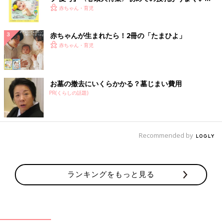
く！ おっぱい・ミルクの基本と夏のトラブル 解決テ
赤ちゃん・育児
ク
赤ちゃんが生まれたら！2冊の「たまひよ」
赤ちゃん・育児
お墓の撤去にいくらかかる？墓じまい費用
PR(くらしの話題)
Recommended by
ランキングをもっと見る