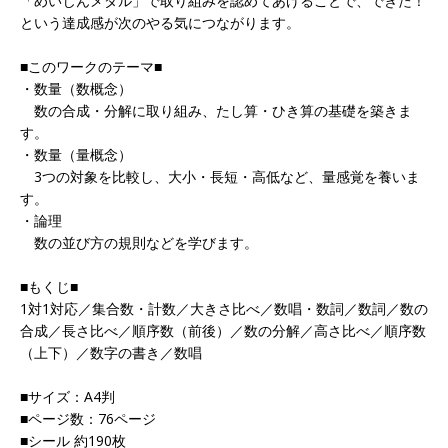
「めいじんメダル」で取り組みを認めてあげることで、できた！
という達成感が次のやる気につながります。
■このワークのテーマ■
・数量（数概念）
数の合成・分解に取り組み、たし算・ひき算の基礎を築きま
す。
・数量（量概念）
3つの対象を比較し、大小・長短・高低など、量感覚を養いま
す。
・論理
数の並び方の規則などを学びます。
■もくじ■
1対1対応／集合数・計数／大きさ比べ／数唱・数詞／数詞／数の
合成／長さ比べ／順序数（前後）／数の分解／高さ比べ／順序数
（上下）／数字の書き／数唱
■サイズ：A4判
■ページ数：76ページ
■シール 約190枚