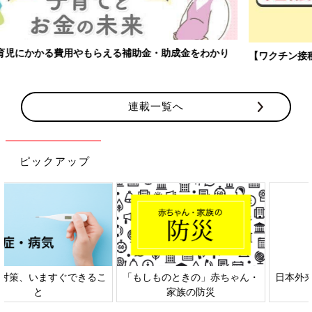
【ワクチン接種できるものも】妊婦の感染症対策、知っておいて！
連載一覧へ
ピックアップ
日本外来小児科学会リーフレッ
六星占術 細木かおりさんの人生
ト検討会
相談