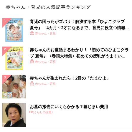
える」習慣をつけることで、自発的に行動する力につながりま
赤ちゃん・育児の人気記事ランキング
す。
育児の困ったがズバリ！解決する本『ひよこクラブ
3． 自分でがんばるチカラ
夏号』 4カ月～2才になるまで、育児に役立つ情報が
自分でできることが少しずつ増えてくる3歳の時期。身の回りの
いっぱい！
赤ちゃん・育児
ことをできるようになるのが自立への第一歩です。最初はサポー
トが必要であったとしても、少しずつ、手を貸す機会を減らし、
自分のことは自分でできるようにしてあげましょう。
赤ちゃんのお世話まるわかり！『初めてのひよこクラ
ブ 夏号』〈巻頭大特集〉初めての授乳がうまくい
く！ おっぱい・ミルクの基本と夏のトラブル 解決テ
赤ちゃん・育児
３つの力を伸ばす2つのポイント
ク
赤ちゃんが生まれたら！2冊の「たまひよ」
自信を育むことにつながる、3つのチカラを伸ばすために必要な
赤ちゃん・育児
ポイントをチェックしてみましょう。
1．「楽しい！」の中でやってみる。
2歳から3歳のころは、「楽しくないことはやりたくない！」とい
お墓の撤去にいくらかかる？墓じまい費用
うのが自然な気持ちです。遊びを通して、楽しく「やってみた
PR(くらしの話題)
い」という気持ちで何事もチャレンジさせてあげてください。
2．慌てず、スモールステップで