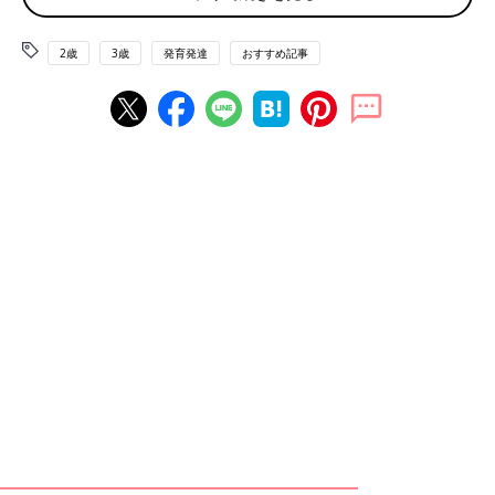
く、どんな環境であっても、自分で楽しいことを見つけたり、新
しいことにも積極的にチャレンジできたり、笑顔で自分らしく過
2歳
3歳
発育発達
おすすめ記事
ごせるようになるのです。
さらに、成長を重ねても新しいことや難しいことも諦めずに挑戦
できるようになります。今後、どんどん環境が変わっていく中
で、子どもにプラスな力をつけることができます。
「3歳の自信」を育むために伸ばしたい3つのチカラ
自信を育むためには、いまが伸び盛りの3つのチカラを積極的に
伸ばしてあげるようにしましょう。
1． やりとりするチカラ
保育園など、集団生活では自分の気持ちを先生や友だちに伝えら
れることが必要になってきます。自分の気持ちを言葉にして、自
発的に人に伝えられる力を伸ばしてあげましょう。
2． 考えるチカラ
3歳からは、発達的に思考力が高まる時期です。「自分なりに考