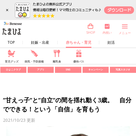
×
内祝い
SHOP
メニュー
TOP
妊娠・出産
赤ちゃん・育児
妊活
育児グッズ
病気・予防接種
離乳食
優待パス
ひよこクラブ
アプリ
SNS
キャンペーン
写真スタジオ
”甘えっ子”と”自立”の間を揺れ動く3歳。 自分
でできる！という「自信」を育もう
2021/10/23
更新