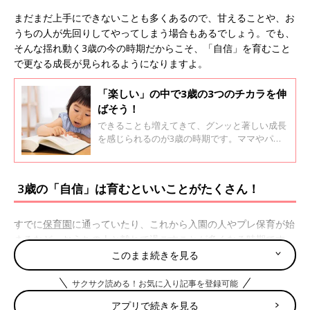
まだまだ上手にできないことも多くあるので、甘えることや、お
うちの人が先回りしてやってしまう場合もあるでしょう。でも、
そんな揺れ動く3歳の今の時期だからこそ、「自信」を育むこと
で更なる成長が見られるようになりますよ。
「楽しい」の中で3歳の3つのチカラを伸
ばそう！
できることも増えてきて、グンッと著しい成長
を感じられるのが3歳の時期です。ママやパパ
も、甘えっ子だった2歳のときに比べて「成長
したな」と実感することが多いのではないでし
ょうか。でも、実は3歳のときというのはまだ
3歳の「自信」は育むといいことがたくさん！
「甘えっ子」と「自立」の間を揺れ動いている
のです。そんな揺れ動く3歳の今の時期だから
こそ、いまある「自信」の小さな芽を育んでい
すでに
保育園
に通っていたり、これから入園の人やプレ保育が始
くことで今後さらに大きな成長を期待すること
まるなど、おうちの人と離れて過ごすことが多くなる時期です。
ができますよ。
ただ、この1年はコロナ禍で外出がしづらいことに加えて、友だ
このまま続きを見る
ちとの交流が減ってしまったりと、大きな環境の変化があります
サクサク読める！お気に入り記事を登録可能
が、そんな中でも、「自信」を育んであげることはできます。
自信を育むと、身の回りのことができるようになるだけではな
アプリで続きを見る