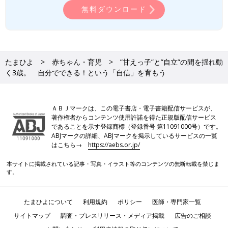
無料ダウンロード
たまひよ
赤ちゃん・育児
”甘えっ子”と”自立”の間を揺れ動
く3歳。 自分でできる！という「自信」を育もう
ＡＢＪマークは、この電子書店・電子書籍配信サービスが、
著作権者からコンテンツ使用許諾を得た正規版配信サービス
であることを示す登録商標（登録番号 第11091000号）です。
ABJマークの詳細、ABJマークを掲示しているサービスの一覧
はこちら→
https://aebs.or.jp/
本サイトに掲載されている記事・写真・イラスト等のコンテンツの無断転載を禁じま
す。
たまひよについて
利用規約
ポリシー
医師・専門家一覧
サイトマップ
調査・プレスリリース・メディア掲載
広告のご相談