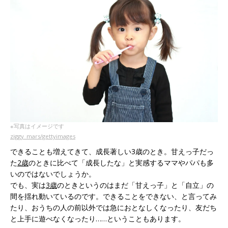
※写真はイメージです
ziggy_mars/gettyimages
できることも増えてきて、成長著しい3歳のとき。甘えっ子だっ
た
2歳
のときに比べて「成長したな」と実感するママやパパも多
いのではないでしょうか。
でも、実は
3歳
のときというのはまだ「甘えっ子」と「自立」の
間を揺れ動いているのです。できることをできない、と言ってみ
たり、おうちの人の前以外では急におとなしくなったり、友だち
と上手に遊べなくなったり……ということもあります。