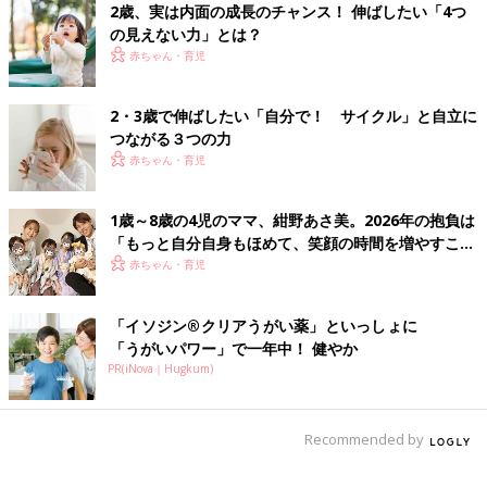
取材・文／ふくだりょうこ
2歳、実は内面の成長のチャンス！ 伸ばしたい「4つ
取材協力／こどもちゃれんじ
の見えない力」とは？
赤ちゃん・育児
2・3歳で伸ばしたい「自分で！ サイクル」と自立に
つながる３つの力
赤ちゃん・育児
1歳～8歳の4児のママ、紺野あさ美。2026年の抱負は
「もっと自分自身もほめて、笑顔の時間を増やすこ
と」
赤ちゃん・育児
「イソジン®クリアうがい薬」といっしょに
「うがいパワー」で一年中！ 健やか
PR(iNova｜Hugkum)
Recommended by