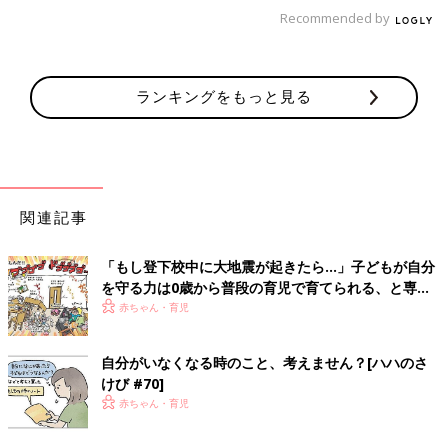
いきなり大きな目標を立てるとくじけてしまうのは大人も子ども
Recommended by
も一緒です。小さな成功体験を積み重ねていくことで、たくさん
の達成感を得られるようにしてあげましょう。そうすることで、
「もっとやりたい！」の意欲につなげてあげられることができま
ランキングをもっと見る
す。
3歳児は自分でチャレンジ！「口を出さ
ずにそっと見守る」ことでぐんぐん伸び
る
トイレや着替えなど自分でできることがどんど
ん増えていく3歳。また生活習慣だけでなく、
関連記事
数や物の大小、量の違いなども理解できるよう
に。幼稚園入園を見すえて、この夏は、自分で
「もし登下校中に大地震が起きたら…」子どもが自分
できることをもっと増やしてあげませんか。
3歳はまだまだ「楽しい」ことが大好きな時期です。いろんなこ
を守る力は0歳から普段の育児で育てられる、と専門
とができるようになってほしい！と考えるママやパパの気持ちと
家が提言【年齢別に解説】
赤ちゃん・育児
は裏腹に、押し付けてしまうと「やりたい」気持ちを妨げること
になります。また、無理な挑戦をさせて「できない」を積み重ね
自分がいなくなる時のこと、考えません？[ハハのさ
ていくと、逆に自信を損ねる可能性があります。
けび #70]
焦らず、ゆっくり、着実に。小さなところから始めて、できるこ
赤ちゃん・育児
とを増やしていって自信を育んでいきましょう。