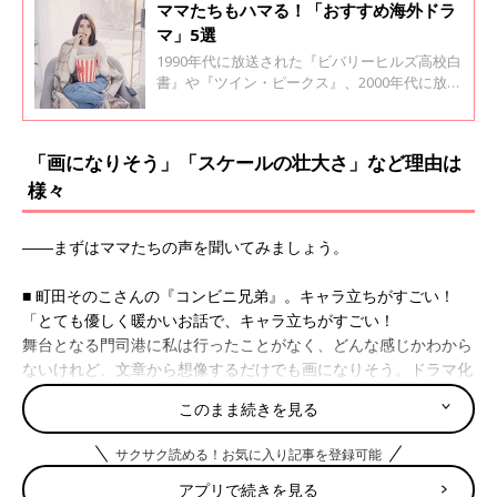
ママたちもハマる！「おすすめ海外ドラ
マ」5選
1990年代に放送された『ビバリーヒルズ高校白
書』や『ツイン・ピークス』、2000年代に放送
された『24 -TWENTY FOUR-』、『LOST』など
日本でも人気を呼んだ海外ドラマは数々ありま
した。日本のドラマとは違った内容の濃さや展
「画になりそう」「スケールの壮大さ」など理由は
開のスピーディさにハマったママもいるのでは
様々
ないでしょうか？ 『ウィメンズパーク』口コミ
から、ママたちの「おすすめ海外ドラマ」をピ
ックアップしてみました。
――まずはママたちの声を聞いてみましょう。
■ 町田そのこさんの『コンビニ兄弟』。キャラ立ちがすごい！
「とても優しく暖かいお話で、キャラ立ちがすごい！
舞台となる門司港に私は行ったことがなく、どんな感じかわから
ないけれど、文章から想像するだけでも画になりそう。ドラマ化
したら面白そうだなと思いました。
このまま続きを見る
配役の希望は…フェロモン店長もとい志波店長に志尊淳さん、ツ
ギさんに斎藤工さん、樹恵琉ちゃんに橋本環奈ちゃん。
サクサク読める！お気に入り記事を登録可能
それぞれのエピソードに出てくる方々もいろいろと思い浮かべて
アプリで続きを見る
はグフグフ……」