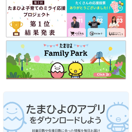
作家、教育＆介護アドバイザー。
実体験に基づいた『偏差値30からの中学受験シリーズ』（学研）
が人気に。近著に『増補改訂版 親の介護は知らなきゃバカ見る
ことだらけ』（双葉社）、『1日誰とも話さなくても大丈夫 精
神科医がやっている猫みたいに楽に生きる5つのステップ』な
ど。執筆・講演活動などを通じて、子育てや受験、就活、介護に
悩む女性たちを応援している。
妊娠日数や生後日数に合った情報を毎日お届け