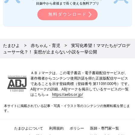
妊娠中から産後まで長く使える無料アプリ
無料ダウンロード
たまひよ
赤ちゃん・育児
実写化希望！ママたちがプロデ
ューサー化？！ 妄想が止まらない小説を一挙公開
ＡＢＪマークは、この電子書店・電子書籍配信サービスが、
著作権者からコンテンツ使用許諾を得た正規版配信サービス
であることを示す登録商標（登録番号 第11091000号）です。
ABJマークの詳細、ABJマークを掲示しているサービスの一覧
はこちら→
https://aebs.or.jp/
本サイトに掲載されている記事・写真・イラスト等のコンテンツの無断転載を禁じま
す。
たまひよについて
利用規約
ポリシー
医師・専門家一覧