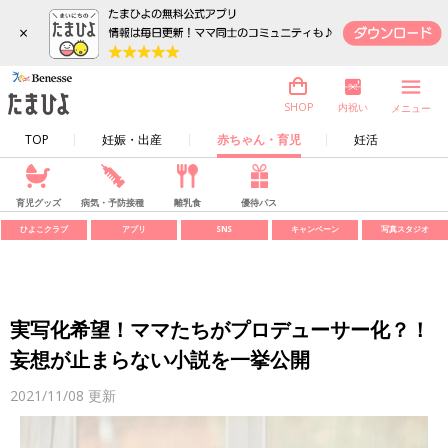
×
内祝い
SHOP
メニュー
TOP
妊娠・出産
赤ちゃん・育児
妊活
育児グッズ
病気・予防接種
離乳食
優待パス
ひよこクラブ
アプリ
SNS
キャンペーン
写真スタジオ
実写化希望！ママたちがプロデューサー化？！
妄想が止まらない小説を一挙公開
2021/11/08
更新