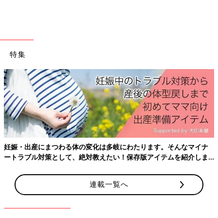
んの漫画なんだけど、出てくる料理に『あ～！ 美味しそう』っ
て言って悶える瞬間がたまらん！
というわけで、私は食べ物にフォーカスした作品が好きです（ど
んだけ貧しい食生活しとんねん!?）。
特集
これは、日々のちょっとした不自由とか不安（例えばマスク生活
とか友だちとも気軽に会いにくいとか）を抱えた暮らしに、平気
な振りをしていることに多分、疲れちゃったせいかも。
登場人物の相関図を理解するのも、ストーリーを追うのもしんど
い時には、肩肘張らずに観れるドラマ。画面越しでも、美味しそ
うに食べる人を見ていると、なんか、ちょっとほっこりします。
そんな私のハートを鷲掴みにしており、密かにドラマ化を期待し
妊娠・出産にまつわる体の変化は多岐にわたります。そんなマイナ
ている作品は『マカン・マラン 23時の夜食カフェ』（古内一絵
ートラブル対策として、絶対教えたい！保存版アイテムを紹介しま
著）。
す。
ドラァグクイーンである店主の料理が、体にも心にもやさしくて
ね。そのやさしさに読んでる私まで甘えさせてもらえて泣けてく
連載一覧へ
る。
『こんな店があったらいいのにな。店主シャールさんが作るごは
んを食べたい！』って夢想しちゃうこと請け合いです。