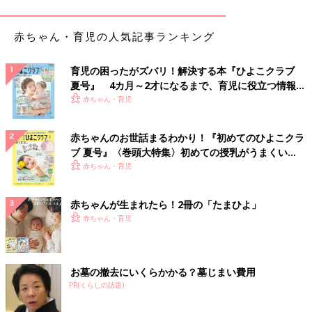
■ 同じく東野圭吾さんの『夢幻花』
赤ちゃん・育児の人気記事ランキング
「『夢幻花』も推しです！
主人公・蒲生蒼太に福士蒼汰さん、ヒロインに清原果耶さん、主
人公の兄に岡田将生さん、母親に鈴木京香さんで！」
育児の困ったがズバリ！解決する本『ひよこクラブ
夏号』 4カ月～2才になるまで、育児に役立つ情報が
■ 私の一押しは乃南アサさんの『涙』
いっぱい！
赤ちゃん・育児
「読み終わってから、映画やドラマにすると面白そう、と思った
作品です。
赤ちゃんのお世話まるわかり！『初めてのひよこクラ
結婚間近の婚約者（刑事）が突然失踪し、それを探し出すという
ブ 夏号』〈巻頭大特集〉初めての授乳がうまくい
ストーリー。
く！ おっぱい・ミルクの基本と夏のトラブル 解決テ
赤ちゃん・育児
話の中身が濃くて、読み進めると、なぜ失踪してしまったの…と
ク
先が知りたくて、一気に読み終えました。内容はかなり暗いです
赤ちゃんが生まれたら！2冊の「たまひよ」
が。
赤ちゃん・育児
もう3回くらい読みました。久しぶりにまた読んでみようかな。
配役は…失踪した婚約者に松坂桃李さん希望です！」
■ 菜々緒さんで見たい！ 今野敏さんの『トカゲ』シリーズ
お墓の撤去にいくらかかる？墓じまい費用
「『トカゲ』シリーズの白石涼子を菜々緒さんにぜひ！
PR(くらしの話題)
単純にあの抜群のスタイルで、大型バイクを乗りこなすところを