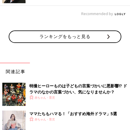
見てみたいなぁと（笑）」
■ ぜひ朝ドラに！ 玉岡かおるさんの『負けんとき ヴォーリズ満
Recommended by
喜子の種まく日々』
「上下巻の超大作で、これは間違いなく朝ドラのモデルにしてほ
しいと思った小説です。
ランキングをもっと見る
一柳満喜子さんという明治から昭和にかけて実在した人物（後
に、建築家で実業家のウィリアム・メレル・ヴォーリズの妻にな
ります）が主人公で、その時代にアメリカ留学を経験したり、お
兄さんはNHK『あさが来た』のモデル広岡浅子さんの娘と結婚し
たりしている関係で、その辺りの話しもいろいろと絡んできま
す。
関連記事
お嬢様として生まれながらも、苦労してのちに外国人と結婚し
て……と波乱万丈な人生。
特撮ヒーローものは子どもの言葉づかいに悪影響!? ド
今田美桜さんや福原遥さんのような目を引く可愛さのある女優さ
ラマのなかの言葉づかい、気になりませんか？
んが似合いそう。
赤ちゃん・育児
そして、小説のネタバレですが大失恋する相手がいて、それは町
田啓太さんあたりにお願いしたい。美男美女で見たいです！」
ママたちもハマる！「おすすめ海外ドラマ」5選
赤ちゃん・育児
■ タイトルが衝撃！ 夕鷺かのうさんの『愛するあなたの子を授
かって、十月十日後に死ぬつもり』