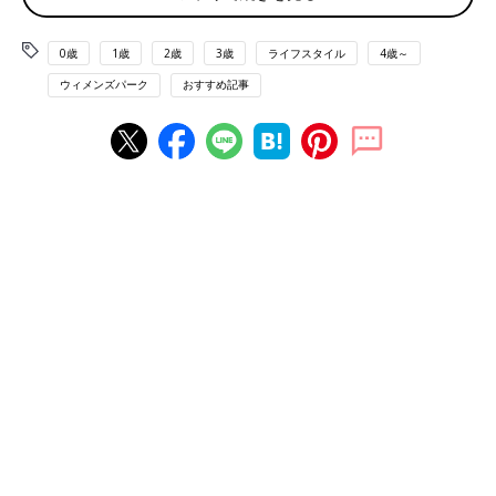
■ バイオレンスアクション満載の松岡圭祐さんの『高校事変』
0歳
1歳
2歳
3歳
ライフスタイル
4歳～
「バイオレンスアクション満載なので、実写化は大変そうです
ウィメンズパーク
おすすめ記事
が。
主人公の優莉結衣は、今田美桜さんみたいな、ちょっと目尻の上
がった美形がいいですね。他に似た感じの人いないかな〜」
■ 絶対、映像向きだと思う東野圭吾さんの『パラドックス13』
「ドラマというより映画向きの小説かもしれません。映画化あり
きで書いたのではないかというようなスケールのストーリーで
す。
小説で読むより、映像で見た方が明らかに面白そうなのですが、
壮大すぎて予算がつかないのが映画化されない理由かなと想像し
ます。
ネットで調べると、ジャンルはSF・サスペンス・サバイバル。う
ん、そんな感じです。
登場人物のことを詳しく書くとネタバレになるので、どの役を誰
とは言いませんが、私の妄想の中では、竹内涼真さん、鈴木亮平
さん、茅島みずきさん、遠藤憲一さん、井上真央さん、蒼井優さ
ん、木下ほうかさんに出て欲しいかな」