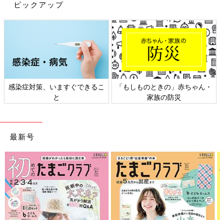
ピックアップ
他にも『東京近江寮食堂』（渡辺淳子著）もいいわよね～。ドラ
マ化を希望したい。
舞台が私の好きな街、谷根千（谷中・根津・千駄木）ってことも
あるけど、なんかね、出てくる料理が懐かしくて、切なくて。で
ね、あったかいの。思わず、出汁のきいたお味噌汁が飲みたくな
ってくる感じ。
人って様々な事情を抱えて生きてるけど、毎日、ごはんを食べる
感染症対策、いますぐできるこ
「もしものときの」赤ちゃん・
んだなぁって……。
と
家族の防災
『生きていくために。毎日、ごはん食べててよかったですわ』と
主人公の妙子さん。
他にも、小説ではないけれど、ぜひドラマ化して欲しい作品は、
最新号
黒木華さん主演で映画化された『日日是好日』の森下典子さんの
作品。この作家さんの『いとしい食べもの』を脚本化してドラマ
で見てみたい。昭和世代には懐かしくて涙出そうだから。
森下さんにかかると、すべての景色がプリズムのようで、行間か
ら湯気の匂いまで立ち込めてくるから不思議なの。
あ～、なんか食べ物が美味しそうな本を考えだしたら、おなかす
いてきちゃった。