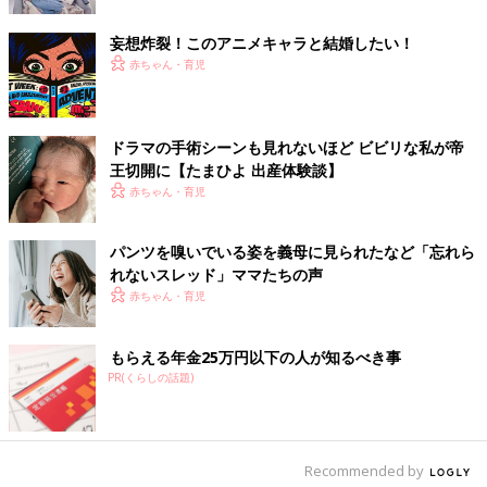
「なかなか衝撃的なタイトルに興味を惹かれて読みました。面白
くて、深夜のドラマ枠に良さそう！配役までは思いつかないけれ
妄想炸裂！このアニメキャラと結婚したい！
ど」
赤ちゃん・育児
疲れ気味の時にはほっこりする話で心を温めて
ドラマの手術シーンも見れないほど ビビリな私が帝
王切開に【たまひよ 出産体験談】
いろいろなジャンルが挙げられましたね。読書家でもあるエッセ
赤ちゃん・育児
イスト・鳥居りんこさんにもオススメの作品を聞いてみました。
「本や漫画を読む時に『あ～！この話、俳優の〇さんが演じたら
パンツを嗅いでいる姿を義母に見られたなど「忘れら
いいかも!?』とにわかプロデューサーと化して妄想することがあ
れないスレッド」ママたちの声
りますよね。実際にドラマ化された時には想定外のキャスティン
赤ちゃん・育児
グに、何様的に偉そうに文句付けたり。これも読書の派生的楽し
みのひとつかも!?
もらえる年金25万円以下の人が知るべき事
PR(くらしの話題)
コロナ禍で食をストレス発散にするせいか、もともと食べること
に執着があるのか、私の目下の楽しみは、この秋、上映の『きの
う何食べた？』。
西島秀俊さんと内野聖陽さんのダブル主演でドラマ化もされてい
Recommended by
る、ご存知、シロさんとケンジのお話。原作は、よしながふみさ