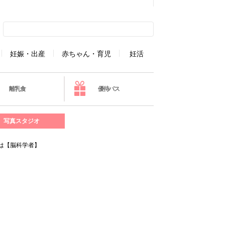
妊娠・出産
赤ちゃん・育児
妊活
離乳食
優待パス
写真スタジオ
は【脳科学者】