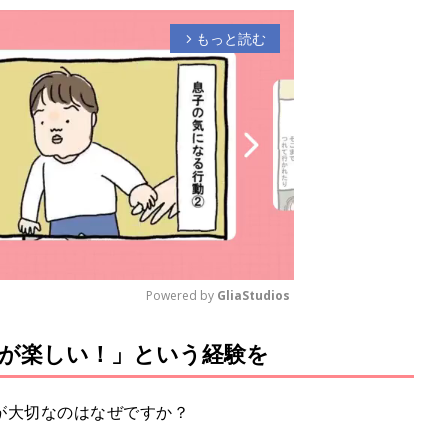
もっと読む
arrow_forward_ios
Powered by 
GliaStudios
が楽しい！」という経験を
M
u
t
が大切なのはなぜですか？
e