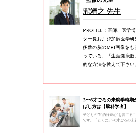
瀧靖之 先生
PROFILE：医師、医
ター長および加齢医学研
多数の脳のMRI画像を
っている。『生涯健康脳
的な方法を教えて下さい
3〜6才ごろの未就学時
ばし方は【脳科学者】
子どもの“知的好奇心”を育てる
です。「とくに3〜6才ごろの
学加齢医学研究所教授の瀧靖之