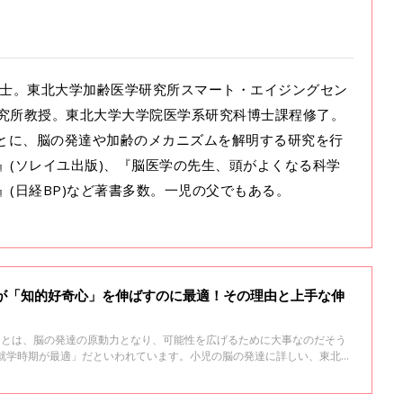
学博士。東北大学加齢医学研究所スマート・エイジングセン
究所教授。東北大学大学院医学系研究科博士課程修了。
もとに、脳の発達や加齢のメカニズムを解明する研究を行
』(ソレイユ出版)、『脳医学の先生、頭がよくなる科学
』(日経BP)など著書多数。一児の父でもある。
期が「知的好奇心」を伸ばすのに最適！その理由と上手な伸
ことは、脳の発達の原動力となり、可能性を広げるために大事なのだそう
未就学時期が最適」だといわれています。小児の脳の発達に詳しい、東北大
先生に話を聞きました。