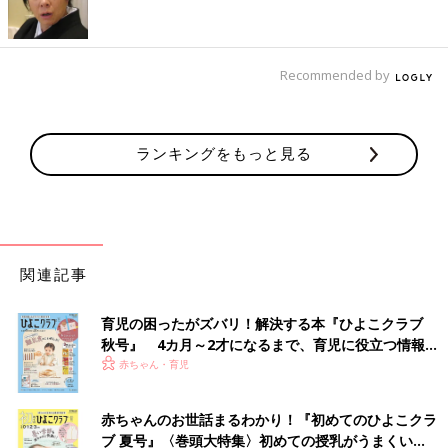
大人の薬を子どもに飲ませる場合、ただ量を減らせばいいという
ものではありません。成長・発達によって薬を分解・排せつする
機能が変化するため、一律に体重や年齢で量を規定することはで
Recommended by
きないのです」（中村先生）
「大人用の薬を子どもに飲ませようとしても、とくに小さいお子
さんの場合は、大人用の錠剤を割ったり切ったりしても飲めない
ランキングをもっと見る
ことも多く、また用量の調節も困難です。飲みやすくするため
に、錠剤をすりつぶしたり、カプセルの中身を取り出したりし
て、粉薬や水薬を作るといった対応が必要になります。薬の形を
変えることを『剤形変更』といいます。剤形変更は病院や調剤薬
局にいる薬剤師が行うことが多いですが、看護師やママ・パパが
関連記事
行うこともあります。
剤形変更をすることには、①薬をくだくことで隠されていた味や
育児の困ったがズバリ！解決する本『ひよこクラブ
においが現れ、飲みにくくなってしまう、②薬によっては成分が
秋号』 4カ月～2才になるまで、育児に役立つ情報が
変化する可能性がある、③薬剤師などの慣れた人が行わない場
いっぱい！
赤ちゃん・育児
合、有効成分の量が均一にならないことがある、④剤形変更に時
間を取られることが負担となる、などの問題があります。とくに
赤ちゃんのお世話まるわかり！『初めてのひよこクラ
①は、多くの薬を飲んでいるお子さんにとっては大問題なので
ブ 夏号』〈巻頭大特集〉初めての授乳がうまくい