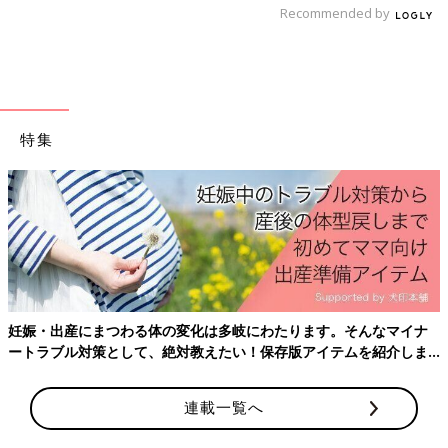
用が認められていなかったりするのは、日本だけの問題ではあり
Recommended by
ません。欧米でもかつてはそういった医薬品が多く、『小児
は“治療上の孤児”にある』として、問題視されました。アメリカ
では2002年に、小児用医薬品開発を行った製薬企業に180日間の
特許権の延長が認められる法律ができ、小児用医薬品の開発によ
る大きなインセンティブが得られるようになりました。さらに翌
特集
年には、国が製薬企業に対して、小児を対象とした医薬品開発の
ための治験を要請することが認められ、小児用医薬品の開発が大
きく進むことになりました。
欧州連合（EU)でも2007年に法律によって、欧州医薬品庁から製
薬企業への小児医薬品開発の要請権が認められるのと同時に、小
児用医薬品の開発に対するインセンティブも保証されるようにな
りました」（中村先生）
妊娠・出産にまつわる体の変化は多岐にわたります。そんなマイナ
現在欧米では、大人の薬を開発する際には、子どもの薬の開発も
ートラブル対策として、絶対教えたい！保存版アイテムを紹介しま
同時に行うことが法律で義務化されています。しかし、日本でも
す。
同じように義務化した場合、逆効果になることも考えられるそう
連載一覧へ
です。