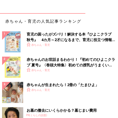
量を決め、薬剤師が調剤することがあります」（齊藤先生）
小児科でよく出されるような薬も、子どもの用法・用量は添付文
赤ちゃん・育児の人気記事ランキング
書に記載されていないのでしょうか。
育児の困ったがズバリ！解決する本『ひよこクラブ
「子どもに処方することが多い風邪薬、アレルギー薬、抗生剤な
秋号』 4カ月～2才になるまで、育児に役立つ情報が
どの多くは小児適応が記載されていて、小児剤形（子ども用の
いっぱい！
赤ちゃん・育児
薬）も多くあります。また、添付文書に適応が記載されていない
薬であっても、海外での子どもの用法・用量が調べられていた
り、使い方が当たり前にわかっていたりします。
赤ちゃんのお世話まるわかり！『初めてのひよこクラ
このように、かかりつけの小児科や耳鼻科・アレルギー科などで
ブ 夏号』〈巻頭大特集〉初めての授乳がうまくい
処方される薬の多くは大丈夫なのですが、入院しないといけない
く！ おっぱい・ミルクの基本と夏のトラブル 解決テ
赤ちゃん・育児
比較的まれな病気にかかった場合には、子どもの適応に関する記
ク
載がない『適応外使用』の薬を処方せざるを得ないことが増えま
赤ちゃんが生まれたら！2冊の「たまひよ」
す。
赤ちゃん・育児
適応外使用にはさまざまな問題があります。子どもには大人と同
じ用法・用量を用いることはできないので、投与量がたりないと
期待される効果が得られず、反対に多すぎると副作用が出る可能
お墓の撤去にいくらかかる？墓じまい費用
性があります。
PR(くらしの話題)