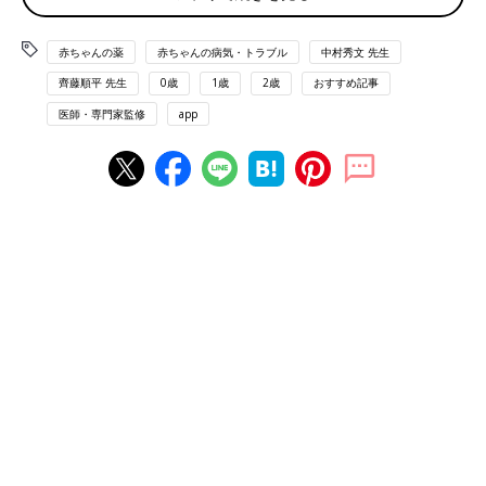
「実は薬に混ぜるのNG?! 」子どもに上
手に薬を飲ませるコツを薬剤師が解説
赤ちゃんの薬
赤ちゃんの病気・トラブル
中村秀文 先生
子どもに薬を飲ませるときに、上手くいかなく
て困ったことはありませんか？小さな子どもは
齊藤順平 先生
0歳
1歳
2歳
おすすめ記事
上手に薬を飲めないことや、嫌がることがよく
医師・専門家監修
app
あります。でも、薬はしっかり飲まなければ効
果が得られません。今回は、困ったときの子ど
子どもが飲む薬なのに、説明書に子どものための情
もの薬の飲ませ方についてご紹介します。
報が記載されていない!?
通常、薬には有効とされる病気（効能・効果）、使用方法・投与
量（用法・用量）が定められた添付文書がついています。これは
製薬企業が発行する、国が認めた説明書です。日本では子どもの
治療に、大人や年齢の高い子どものために開発された薬を使うこ
とがあり、その場合、子どもの適応に関する説明や、適切な用
法・用量が添付文書に書かれていないことがあるそうです。
「日本で子どもの治療のために使われている薬の中には、添付文
書に子どもへの投与に関する十分な情報が記載されていないもの
が多くあります。そのため子どもを診察した医師が、海外の情報
や公表論文の内容などを踏まえて、可能な限り科学的に用法・用