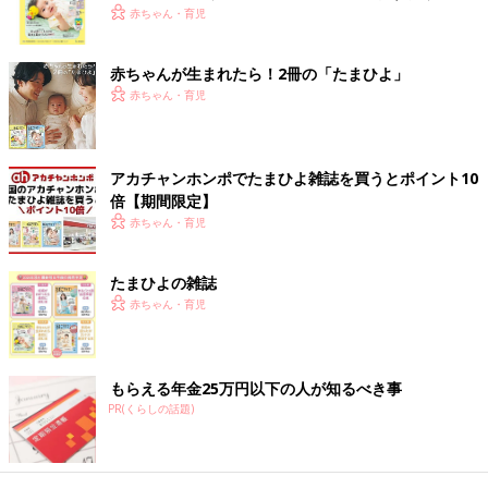
す」（齊藤先生）
く！ おっぱい・ミルクの基本と夏のトラブル 解決テ
赤ちゃん・育児
ク
法律を整備したことで欧米では子どもの薬の開発が
赤ちゃんが生まれたら！2冊の「たまひよ」
推進。一方、日本は…
赤ちゃん・育児
子どもの病気の治療には、子どもが飲みやすく、効果のある薬が
必要ですが、子どもの薬の開発には、大人の薬にはない課題がい
アカチャンホンポでたまひよ雑誌を買うとポイント10
ろいろとあるそうです
倍【期間限定】
赤ちゃん・育児
＜子どもの薬特有の課題＞
・年齢や体重によって適量が変化する
たまひよの雑誌
・飲みやすい薬の形状が年齢とともに変化する
赤ちゃん・育児
・国内と海外で剤形や味の好みが異なる
・治験（※）の計画や同意を得ることなどに子ども特有の配慮が
必要になる
・大人のように対象患者数が多くないため開発のスピードが遅く
もらえる年金25万円以下の人が知るべき事
なり、難易度が高くなる
PR(くらしの話題)
・1人当たりの使用量が少ないため、製造した際の採算性が低い
「薬に子どもの用法・用量や用いるべき適応（病気）に対する使