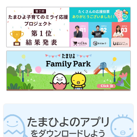
「このように、子どもの薬の開発には、医療機関と企業の連携が
不可欠ですが、欧米では患者会の参画も盛んに行われています。
実際に薬を使っている子どもとその保護者の声が届きにくいのも
日本の課題です。患者会で薬の検討会を行うことなども、子ども
の薬の開発につながっていくのではないかと思います」（中村先
生）
子どもの薬の開発、日本は欧米に比べて
遅れている…？ 子どもの薬の作られ方
には課題が多い【専門家】
多くのママ・パパが飲ませるのに苦労している
子どもの薬。粉薬が多いように思います。ま
た、子どもの薬についている味は、だれが決め
ているのでしょうか。子どもの薬に詳しい国立
成育医療研究センター 開発企画主幹の中村秀文
効果的で飲みやすい薬を必要としている子どもたちのために、早
先生と、同センター薬剤師の齊藤順平先生に聞
急な対策が求められています。子ども用の薬の開発に関する国内
きました。
での動きに、今後も注目していきたいと思います。
お話・監修／中村秀文先生
お話・監修／齊藤順平先生