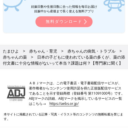
写真提供／国立成育医療研究センター 取材・文／東裕美、たま
妊娠日数や生後日数に合った情報を毎日お届け
ひよONLINE編集部
妊娠中から産後まで長く使える無料アプリ
●記事の内容は記事執筆当時の情報であり、現在と異なる場合が
無料ダウンロード
あります。
たまひよ
赤ちゃん・育児
赤ちゃんの病気・トラブル
赤ちゃんの薬
日本の子どもに使われている薬の多くが、薬の添
付文書に十分な情報がないって本当？課題は何？【専門家に聞く】
ＡＢＪマークは、この電子書店・電子書籍配信サービスが、
著作権者からコンテンツ使用許諾を得た正規版配信サービス
であることを示す登録商標（登録番号 第11091000号）です。
ABJマークの詳細、ABJマークを掲示しているサービスの一覧
はこちら→
https://aebs.or.jp/
本サイトに掲載されている記事・写真・イラスト等のコンテンツの無断転載を禁じま
す。