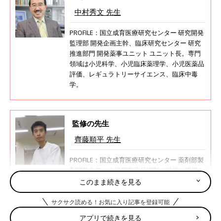
中村秀文 先生
PROFILE：国立成育医療研究センター 研究開発
監理部 開発企画主幹、臨床研究センター 研究
推進部門 開発薬事ユニット ユニット長。専門
領域は小児科学、小児臨床薬理学、小児医薬品
評価、レギュラトリーサイエンス、臨床中毒
学。
監修の先生
齊藤順平 先生
PROFILE：国立成育医療研究センター 薬剤部製
剤開発主任。小児用医薬品調製の現状と課題を
研究。子どもが飲みやすい薬の開発に取り組ん
このまま続きを見る
でいる。
サクサク読める！お気に入り記事を登録可能
アプリで続きを見る