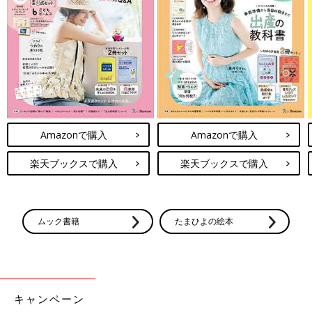
データと製剤データをまとめ、それを製造販売申請企業に渡し、
子どもの薬の製造に結びつけることを目標にしています。
また、製造するだけではなく、どのような薬の形がいいのか薬を
作る企業の相談に乗ったり、製剤データを提供したりすること
で、よりよい薬を子どもたちに届けるためのお手伝いをしていま
す」（齊藤先生）
たとえば、尿路感染症（にょうろかんせんしょう）などの一般感
染症や、ニューモシスチス肺炎の治療および発症抑制を適応とす
Amazonで購入
Amazonで購入
る合成抗菌剤「バクタ®配合錠」の小型錠は、成育医療研究セン
ター薬剤部での研究結果も開発のきっかけとなりました。開発当
楽天ブックスで購入
楽天ブックスで購入
初から小児用製剤ラボが関わることで、子どもたちにとってより
よい薬の開発をサポートできたそうです。
「バクタ®配合錠の直径は約11ミリで、子どもや高齢者には飲み
ムック書籍
たまひよの絵本
にくい大きさでした。そこで子どもが服用可能な製剤の大きさや
苦みに関する検討を行い、塩野義製薬CMC研究本部において製
造方法の検討がなされ、直径約6ミリに小型化。これを4錠服用す
ることで従来の1錠分に相当する製剤を開発し、製造販売承認申
請に至りました」（齊藤先生）
キャンペーン