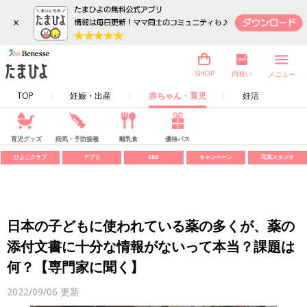
×
内祝い
SHOP
メニュー
TOP
妊娠・出産
赤ちゃん・育児
妊活
育児グッズ
病気・予防接種
離乳食
優待パス
ひよこクラブ
アプリ
SNS
キャンペーン
写真スタジオ
日本の子どもに使われている薬の多くが、薬の
添付文書に十分な情報がないって本当？課題は
何？【専門家に聞く】
2022/09/06
更新