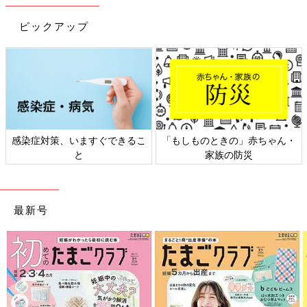
「子どもの薬の開発を義務化した場合、『手間がかかるうえに採
算が取れないのだから、大人用も含めて日本での薬の開発をやめ
ピックアップ
てしまおう』という動きが出る恐れがあります。治験を行いやす
くする環境や制度を整え、さらに子どもの薬を開発・製造する製
薬企業の利益を守る対策を国が講じる必要があります」（中村先
生）
※治験：薬の使用を国で認めてもらうために候補となる薬を人に
投与して、有効性・安全性を評価するデータを集めること
感染症対策、いますぐできるこ
「もしものときの」赤ちゃん・
と
家族の防災
成育医療研究センターの小児用製剤ラボの研究が生
かされ、小型化した薬も
日本の子どもの薬の開発を進めるには、国が本格的に取り組む必
最新号
要がありますが、少しでも早く、より適した薬を子どもたちに届
けるために、成育医療研究センターでは2015年に、小児用製剤
ラボを創設しました。
「小児用製剤ラボで製造した治験薬を用いて、当センターあるい
はその他の医療機関を含めた施設の協力を得て治験を行い、臨床