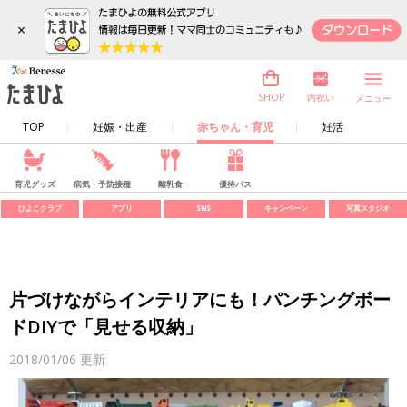
×
内祝い
SHOP
メニュー
TOP
妊娠・出産
赤ちゃん・育児
妊活
育児グッズ
病気・予防接種
離乳食
優待パス
ひよこクラブ
アプリ
SNS
キャンペーン
写真スタジオ
片づけながらインテリアにも！パンチングボー
ドDIYで「見せる収納」
2018/01/06
更新