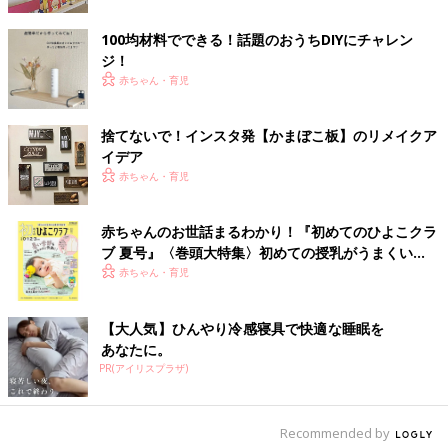
100均材料でできる！話題のおうちDIYにチャレン
ジ！
赤ちゃん・育児
捨てないで！インスタ発【かまぼこ板】のリメイクア
イデア
赤ちゃん・育児
Yuta Kurodaさん(@kuroda24)がシェアした投稿
-
2016 5月 14 12:23午前 PDT
赤ちゃんのお世話まるわかり！『初めてのひよこクラ
パンチングボードは『pacific furniture service(パシフィックファ
ブ 夏号』〈巻頭大特集〉初めての授乳がうまくい
ニチャーサービス)』のオンラインストアで購入（2,808円）。つ
く！ おっぱい・ミルクの基本と夏のトラブル 解決テ
赤ちゃん・育児
くるのにかかった時間は、やすりがけなどを省き、組み立てだけ
ク
だと１時間もかかっていないそう。費用は１万円ほど。
【大人気】ひんやり冷感寝具で快適な睡眠を
おもちゃ箱だと、遊びたい車が見つからず、床にばら撒いて部屋
あなたに。
が散らかる原因になることも。こんな見せる収納なら、どこに何
PR(アイリスプラザ)
があるかを子どもも把握できるし、お片づけもしやすいですね！
Recommended by
＜つくりかた＞