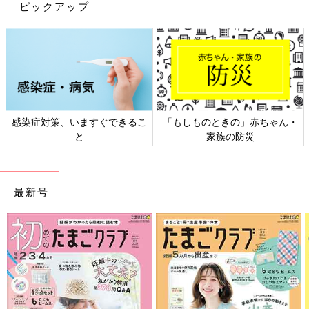
ピックアップ
感染症対策、いますぐできるこ
「もしものときの」赤ちゃん・
と
家族の防災
ehami(えはみ)さん(@ehami123)がシェアした投稿
-
2017 7月 9 5:50午前 PDT
最新号
パンチングボードは、ホームセンターで塗装ありの 910㎜×1820
㎜の5.5㎜厚サイズのものを購入（2,480円）。完成には2時間弱
かかったそうです。絵本、服、カバンなどいろんなものを子ども
自身が取り出し、片付けられるのはママの手間も省けるし、見た
目もかわいくて一石二鳥♪
＜つくりかた＞
①パンチングボードをおうちの形にカット。