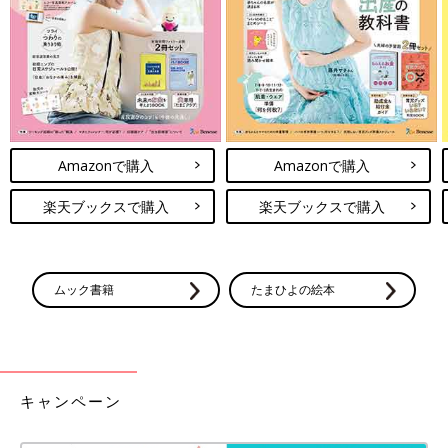
②①の裏に板（金具を取り付けると壁とパンチングボードの間に
隙間ができるので、それを埋めるため）を当てて「壁美人フッ
ク」の受け金具をネジ止めし、頑丈にするために表からもネジを
打つ。
③受け金具の奥行き分、約12ｍｍになる端材をスペーサー（間に
はさんで空間を確保するための器具）にする。
④「壁美人フック」の壁側金具をホチキスで壁に付ける。
Amazonで購入
Amazonで購入
⑤④に③のボードを引っ掛け、お好みでフックや棚を取り付けた
らできあがり。
楽天ブックスで購入
楽天ブックスで購入
アイデア次第で壁に収納スペースを増やすことができる万能アイ
テム、パンチングボード。壁を傷つけない金具を選べば原状復帰
できるので、賃貸でも大丈夫。気になった方はぜひDIYにチャレ
ムック書籍
たまひよの絵本
ンジしてみてください！（文・岡本梓）
■関連記事
・
【エコ＆節約】牛乳パックで作るキッズソファがクオリティー
高すぎ！
キャンペーン
・
【エコ＆節約】子どもの絵本はDIYした#ダンボール本棚にお
片づけ！
・
ハリポタ杖から外構工事まで！？100円均一を大活用！プロ顔