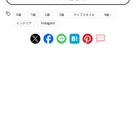
＜つくりかた＞
①パンチングボードの側面の木目が見えないように、側面のみ軽
0歳
1歳
2歳
3歳
ライフスタイル
4歳～
くヤスリがけしてから塗装。
インテリア
Instagram
②壁に穴を開け、アンカーを打ち込み、パンチングボード用の金
具で取り付け。
③パンチングボードに棚板を取り付けたらできあがり。
端材で玄関用もDIY♪