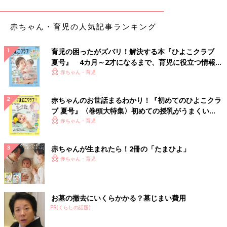
赤ちゃん・育児の人気記事ランキング
育児の困ったがズバリ！解決する本『ひよこクラブ
夏号』 4カ月～2才になるまで、育児に役立つ情報が
いっぱい！
赤ちゃん・育児
赤ちゃんのお世話まるわかり！『初めてのひよこクラ
ブ 夏号』〈巻頭大特集〉初めての授乳がうまくい
く！ おっぱい・ミルクの基本と夏のトラブル 解決テ
赤ちゃん・育児
ク
@arkmyc_gramがシェアした投稿
-
2017 10月 26 12:13午前 PDT
赤ちゃんが生まれたら！2冊の「たまひよ」
赤ちゃん・育児
こちらはキッチン用のパンチングボードをカットした際に出た、
端材を利用してつくったもの。
お墓の撤去にいくらかかる？墓じまい費用
＜つくりかた＞
PR(くらしの話題)
①パンチングボード（端材）を好きな大きさにカット。
②①の側面のみヤスリがけして塗装。