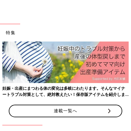
①断面のサイズがおよそ2インチ×4インチの木材に、「
PILLAR
BRACKET
」という金具を取り付け、2本の柱をつくる。
②①にパンチングボードをネジで取り付ける。
③②へパンチングボード用のバーフックを1列のうちに2カ所取り
付ける。
特集
④③の上に棚板（ホームセンターで必要なサイズにカットしても
らったもの）を乗せたらできあがり。
子ども部屋の細々したものを引っ掛けて♪
妊娠・出産にまつわる体の変化は多岐にわたります。そんなマイナ
ートラブル対策として、絶対教えたい！保存版アイテムを紹介しま
す。
連載一覧へ