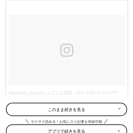
@arkmyc_gramがシェアした投稿
-
2017 10月 23 12:47午前 PDT
arkmyc_gramさん（@
arkmyc_gram
）は、パンチングボードを
このまま続きを見る
希望の大きさにカットしてくれるネットショップを探して購入
（パンチングボード3,000円＋送料）。壁に収納できると、カウ
サクサク読める！お気に入り記事を登録可能
ンターがスッキリして調理しやすくなりますね！
アプリで続きを見る