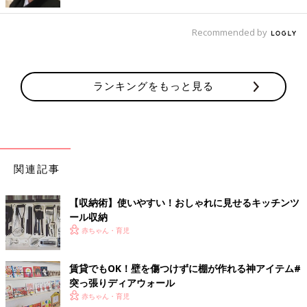
③壁とボードの間に隙間をつくるため、裏に角材を貼り、角材に
ホームセンターで購入した受け金具を取り付ける。
Recommended by
④壁に「壁美人フック」を取り付け、ボードを引っ掛けたら完
成。
ランキングをもっと見る
車のおもちゃをディスプレイして収納！
関連記事
【収納術】使いやすい！おしゃれに見せるキッチンツ
ール収納
赤ちゃん・育児
賃貸でもOK！壁を傷つけずに棚が作れる神アイテム#
突っ張りディアウォール
赤ちゃん・育児