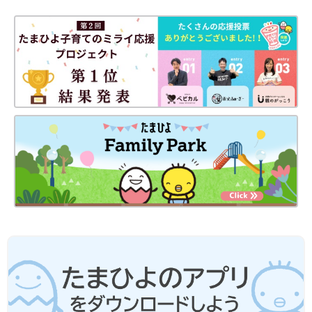
●レシピは1回分が基本です。
●材料は、2019年通知の厚生労働省策定「
授乳
・離乳の支援ガイ
ド」を目安に、作りやすい分量にしています。赤ちゃんの食べら
れる量・かたさなどには個人差があるので、その子に合ったペー
スで進めましょう。なお、食物アレルギーと診断されている場合
は、医師の指導、指示に従ってください。
●だし汁や野菜スープ、水、湯などの水分量は出来上がり量を目
安にしています。使う鍋の大きさや火力、食材に含まれる水分量
などによって、途中で水分がたりなくなるような場合は、適宜水
分をたして焦げないようにご注意ください。
●水やだし汁の量は目安です。仕上がりが水分が少なく食べにく
いときは、水分をたして再度短時間加熱して調節してください。
●だし汁、野菜スープなどは手作りかベビーフードを使ってくだ
さい。
●湯で溶いた粉ミルクは、粉ミルク缶に記載された指示どおりに
調乳したものを使ってください。
●水溶き片栗粉は片栗粉1に対し、水3の割合で溶いたものです。
●材料内の鶏卵はMサイズ、じゃがいもやトマトなどの野菜は中
玉が基本です。計量は1カップ＝200mL、大さじ1＝15mL、小さ
じ1＝5mLが基本です。グラム表記は標準サイズの食材で算出し