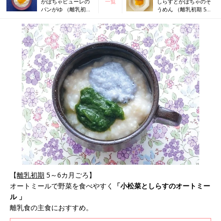
かぼちゃピューレの
一覧
しらすとかぼちゃのそ
パンがゆ （離乳初期
うめん （離乳初期 5～
5～6カ月ごろ）
6カ月ごろ）
【
離乳初期
5～6カ月ごろ】
オートミールで野菜を食べやすく
「小松菜としらすのオートミー
ル 」
離乳食の主食におすすめ。