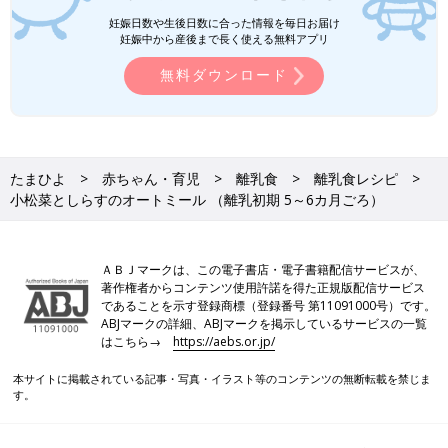
たものです。
妊娠日数や生後日数に合った情報を毎日お届け
●食材は皮をむく、へた・すじを取り除く、種やわた・芯・骨を
妊娠中から産後まで長く使える無料アプリ
取り除くなどの下ごしらえが済んだものを使用しています。
無料ダウンロード
●1回の食事で食べさせる初めての食材は1種類とし、食物アレル
ギーに注意をして少量ずつ与えるのが基本です。食べ慣れた食材
となら混ぜてもいいでしょう。
たまひよ
赤ちゃん・育児
離乳食
離乳食レシピ
離乳食の「時期・食材別大きさの目安」はこち
小松菜としらすのオートミール （離乳初期 5～6カ月ごろ）
ら！
いつから？進め方は？初期から完了期まで 食
ＡＢＪマークは、この電子書店・電子書籍配信サービスが、
材・レシピも動画で分かる きほんの離乳食
著作権者からコンテンツ使用許諾を得た正規版配信サービス
であることを示す登録商標（登録番号 第11091000号）です。
ABJマークの詳細、ABJマークを掲示しているサービスの一覧
前の話
次の話
はこちら→
https://aebs.or.jp/
かぼちゃピューレの
一覧
しらすとかぼちゃのそ
パンがゆ （離乳初期
うめん （離乳初期 5～
本サイトに掲載されている記事・写真・イラスト等のコンテンツの無断転載を禁じま
5～6カ月ごろ）
6カ月ごろ）
す。