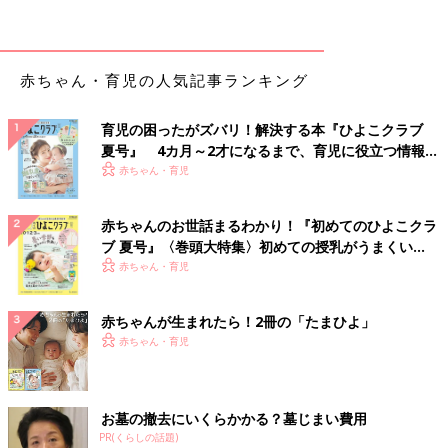
（2）しらす干しは塩抜き後、すりつぶす。
（3）小松菜はやわらかくゆでて、すりつぶす。
（4）器に（1）を盛り、（2）をのせる。
赤ちゃん・育児の人気記事ランキング
かぼちゃピューレのパンがゆ （離乳初期
育児の困ったがズバリ！解決する本『ひよこクラブ
5～6カ月ごろ）
夏号』 4カ月～2才になるまで、育児に役立つ情報が
【離乳初期 5～6カ月ごろ】 甘いかぼちゃを使
いっぱい！
赤ちゃん・育児
って食欲アップ<b>「かぼちゃピューレのパン
がゆ 」</b> 離乳食の主食におすすめ。
赤ちゃんのお世話まるわかり！『初めてのひよこクラ
●監修／
太田百合子先生（管理栄養士）
ブ 夏号』〈巻頭大特集〉初めての授乳がうまくい
く！ おっぱい・ミルクの基本と夏のトラブル 解決テ
●参照／初めてママ＆パパのための365日の離乳食カレンダー
赤ちゃん・育児
ク
赤ちゃんが生まれたら！2冊の「たまひよ」
初めてママ＆パパのための365日の離乳食カレンダ
赤ちゃん・育児
ー
お墓の撤去にいくらかかる？墓じまい費用
PR(くらしの話題)