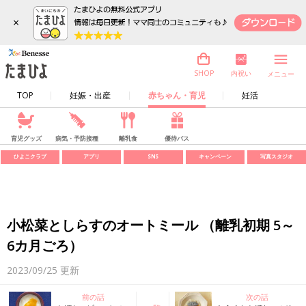
×
内祝い
SHOP
メニュー
TOP
妊娠・出産
赤ちゃん・育児
妊活
育児グッズ
病気・予防接種
離乳食
優待パス
ひよこクラブ
アプリ
SNS
キャンペーン
写真スタジオ
小松菜としらすのオートミール （離乳初期 5～
6カ月ごろ）
2023/09/25
更新
前の話
次の話