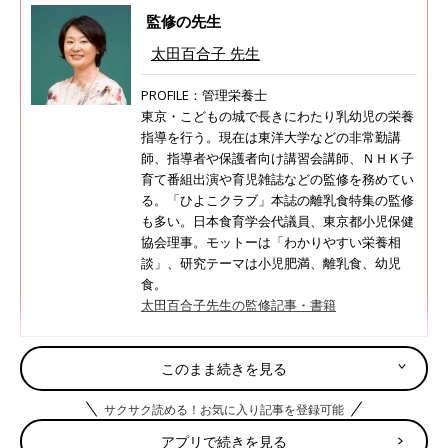
監修の先生
太田百合子 先生
PROFILE：管理栄養士
東京・こどもの城で長きにわたり乳幼児の栄養
指導を行う。現在は東洋大学などの非常勤講
師、指導者や保護者向け講習会講師、ＮＨＫ子
育て番組出演や育児雑誌などの監修を務めてい
る。「ひよこクラブ」本誌の離乳食特集の監修
も多い。日本食育学会代議員、東京都小児保健
協会理事。モットーは「わかりやすい栄養相
談」、研究テーマは小児肥満、離乳食、幼児
食。
太田百合子先生の監修記事・書籍
このまま続きを見る
調理前にお読みください＜離乳食のお約束＞
サクサク読める！お気に入り記事を登録可能
離乳食の「下ごしらえ」の方法はここから確認してください
アプリで続きを見る