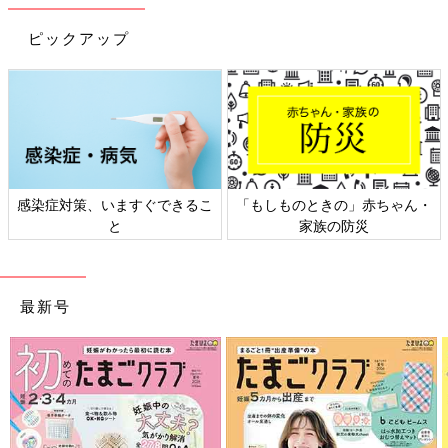
方・レシピ 離乳食初期 5～6ヶ月ごろ
5,6ヶ月ごろから使える、魚、肉、豆腐などタ
ピックアップ
ンパク質を含む食材を使った、体をつくるタン
パク質のレシピをご紹介。しらす干しのブロッ
コリーあえ
しらす干しとにんじんのぺースト 作り
方・レシピ 離乳食初期 5～6ヶ月ごろ
5,6ヶ月ごろから使える、魚、肉、豆腐などタ
ンパク質を含む食材を使った、体をつくるタン
感染症対策、いますぐできるこ
「もしものときの」赤ちゃん・
パク質のレシピをご紹介。しらす干しとにんじ
んのぺースト
と
家族の防災
離乳初期 5～6カ月ごろ「しらす」のレシピ一覧
はこちら
最新号
作る前に必ず読んで！＜離乳食のお約束＞
このレシピの離乳食の考え方や材料の下ごしらえ、電子レンジの