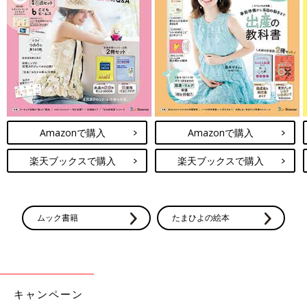
使い方などについての注意事項を説明しています。
調理前に必ずお読みになり、ご家庭の状況に合わせて活用してく
ださい。
電子レンジについて
●電子レンジは600Wが基準です。電子レンジが600W以外のワッ
ト数の場合、加熱時間はメーカーにお問い合わせください。電子
Amazonで購入
Amazonで購入
レンジは機種により加熱時間が違います。初めはレシピより短い
時間で加熱し、様子を見ながら加熱時間を調節しましょう。
楽天ブックスで購入
楽天ブックスで購入
●電子レンジで液体を加熱するとき、沸点に達していても沸騰し
ない場合がごくまれにあります。この状態の液体がちょっとした
刺激で急激に沸騰を起こし、液体が激しく飛び散ることがありま
す(＝突沸現象)。やけどの原因になりますので、ご注意くださ
ムック書籍
たまひよの絵本
い。
●電子レンジを使う際は、広口の耐熱容器に入れて水分を加え、
ふんわりとラップをかけて加熱することを前提としています。
離乳食レシピについて
キャンペーン