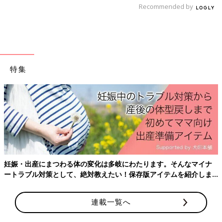
Recommended by
期 5～6ヶ月ごろ【動画】
5,6ヶ月ごろから使える、米、めん、パンなど
炭水化物を含む食材を使った、エネルギー源に
なる炭水化物のレシピをご紹介。にんじんがゆ
離乳初期 5～6カ月ごろのレシピ一覧はこちら
特集
離乳初期 5～6カ月ごろ「しらす」のレシピ
5,6ヶ月ごろの離乳食★レンチンだけで
OK！簡単レシピ４選
妊娠・出産にまつわる体の変化は多岐にわたります。そんなマイナ
少量の食材を下ゆでする手間がなく、鍋も使わ
ずに短時間でできる「レンチン離乳食」レシピ
ートラブル対策として、絶対教えたい！保存版アイテムを紹介しま
を紹介します。とろとろのペースト状になるよ
す。
うに、野菜などの加熱時間を調節しながら、時
連載一覧へ
間がないときの離乳食作りに役立ててくださ
い。
しらす干しのブロッコリーあえ 作り