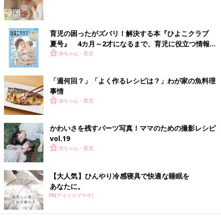
楽天ブックスで見る
育児の困ったがズバリ！解決する本『ひよこクラブ
夏号』 4カ月～2才になるまで、育児に役立つ情報が
離乳初期 5～6カ月ごろのレシピ
いっぱい！
赤ちゃん・育児
豆腐とほうれん草のバナナあえ 作り
「週何回？」「よく作るレシピは？」わが家の魚料理
方・レシピ 離乳食初期 5～6ヶ月ごろ
事情
【動画】
赤ちゃん・育児
離乳食5,6ヶ月ごろにおすすめ「 豆腐とほうれ
ん草のバナナあえ」レシピをご紹介。離乳食で
よく使う“ほうれん草”ですが、実は苦手な赤ち
かわいさを残すパーツ写真！ママのための撮影レシピ
ゃんが多いもの。そんな赤ちゃんでもパクパク
vol.19
食べられるのが、このバナナあえレシピ。 バナ
ナの甘みととろみで、苦手なほうれん草が克服
さつまいもと玉ねぎのスープ 作り方・
赤ちゃん・育児
できちゃうかも！
レシピ 離乳食初期 5～6ヶ月ごろ
5,6ヶ月ごろから使える、野菜や果物などビタ
【大人気】ひんやり冷感寝具で快適な睡眠を
ミン類を含む食材を使った、体の調子を整える
あなたに。
ビタミンのレシピをご紹介。さつまいもと玉ね
PR(アイリスプラザ)
ぎのスープ
にんじんがゆ 作り方・レシピ 離乳食初