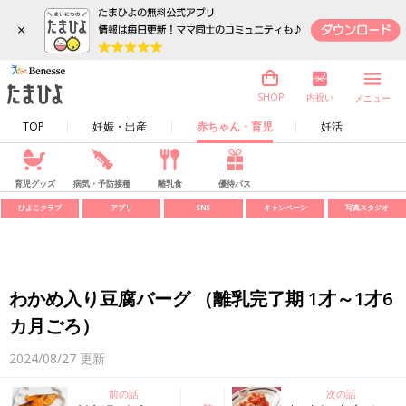
×
内祝い
SHOP
メニュー
TOP
妊娠・出産
赤ちゃん・育児
妊活
育児グッズ
病気・予防接種
離乳食
優待パス
ひよこクラブ
アプリ
SNS
キャンペーン
写真スタジオ
わかめ入り豆腐バーグ （離乳完了期 1才～1才6
カ月ごろ）
2024/08/27
更新
前の話
次の話