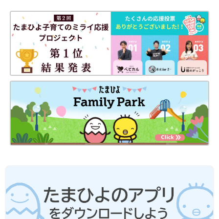
ふんわりとラップをかけて加熱することを前提としています。
離乳食レシピについて
●レシピは1回分が基本です。
●材料は、2019年通知の厚生労働省策定「
授乳
・離乳の支援ガイ
ド」を目安に、作りやすい分量にしています。赤ちゃんの食べら
れる量・かたさなどには個人差があるので、その子に合ったペー
スで進めましょう。なお、食物アレルギーと診断されている場合
は、医師の指導、指示に従ってください。
●だし汁や野菜スープ、水、湯などの水分量は出来上がり量を目
安にしています。使う鍋の大きさや火力、食材に含まれる水分量
などによって、途中で水分がたりなくなるような場合は、適宜水
分をたして焦げないようにご注意ください。
●水やだし汁の量は目安です。仕上がりが水分が少なく食べにく
いときは、水分をたして再度短時間加熱して調節してください。
●だし汁、野菜スープなどは手作りかベビーフードを使ってくだ
さい。
●湯で溶いた粉ミルクは、粉ミルク缶に記載された指示どおりに
調乳したものを使ってください。