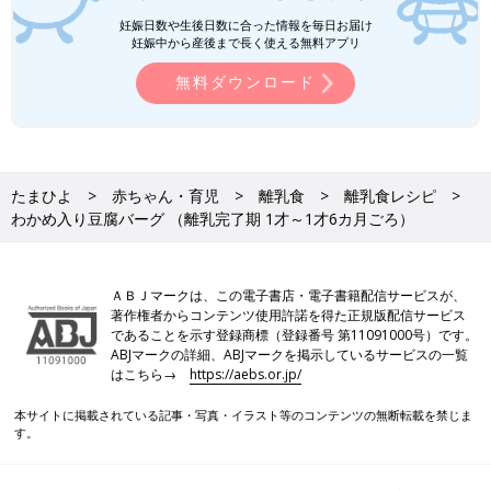
●水溶き片栗粉は片栗粉1に対し、水3の割合で溶いたものです。
妊娠日数や生後日数に合った情報を毎日お届け
●材料内の鶏卵はMサイズ、じゃがいもやトマトなどの野菜は中
妊娠中から産後まで長く使える無料アプリ
玉が基本です。計量は1カップ＝200mL、大さじ1＝15mL、小さ
無料ダウンロード
じ1＝5mLが基本です。グラム表記は標準サイズの食材で算出し
たものです。
●食材は皮をむく、へた・すじを取り除く、種やわた・芯・骨を
取り除くなどの下ごしらえが済んだものを使用しています。
●1回の食事で食べさせる初めての食材は1種類とし、食物アレル
たまひよ
赤ちゃん・育児
離乳食
離乳食レシピ
ギーに注意をして少量ずつ与えるのが基本です。食べ慣れた食材
わかめ入り豆腐バーグ （離乳完了期 1才～1才6カ月ごろ）
となら混ぜてもいいでしょう。
ＡＢＪマークは、この電子書店・電子書籍配信サービスが、
離乳食の「時期・食材別大きさの目安」はこち
著作権者からコンテンツ使用許諾を得た正規版配信サービス
ら！
であることを示す登録商標（登録番号 第11091000号）です。
ABJマークの詳細、ABJマークを掲示しているサービスの一覧
いつから？進め方は？初期から完了期まで 食
はこちら→
https://aebs.or.jp/
材・レシピも動画で分かる きほんの離乳食
本サイトに掲載されている記事・写真・イラスト等のコンテンツの無断転載を禁じま
す。
前の話
次の話
さばソテーケチャッ
一覧
トマトミートボール