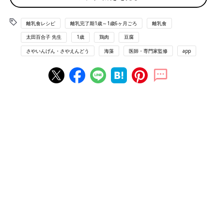
離乳完了期 1才～1才6カ月ごろから使える「わかめ入り豆腐バー
離乳食レシピ
離乳完了期1歳～1歳6ヶ月ごろ
離乳食
グ 」のレシピをご紹介。
太田百合子 先生
1歳
鶏肉
豆腐
さやいんげん・さやえんどう
海藻
医師・専門家監修
app
材料
・豆腐（絹ごし）…2cm角1個（10g）
・鶏ひき肉…大さじ1 1/3（15g）
・さやいんげん…1本
・わかめ（もどしたもの）…小さじ1/4
・A［片栗粉…小さじ1/2
塩…少々］
・サラダ油…少々
作り方
（1）豆腐はペーパータオルに包み耐熱容器に入れ、600wの電子
レンジで約30秒加熱し、水きりする。さやいんげんはやわらかく
ゆでて3等分に切り、わかめはやわらかくゆでてみじん切りにす