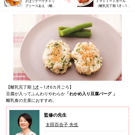
さばソテーケチャッ
一覧
トマトミートボール
プソースあえ （離乳
（離乳完了期 1才～1才
完了期 1才～1才6カ
6カ月ごろ）
月ごろ）
【離乳完了期
1才
～1才6カ月ごろ】
豆腐が入ってふんわりやわらか
「わかめ入り豆腐バーグ 」
離乳食の主菜におすすめ。
監修の先生
太田百合子 先生