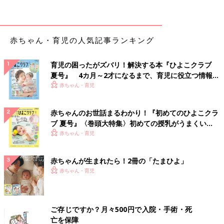
る。
（2）ボウルに鶏ひき肉、（1）の豆腐とわかめ、Aを入れてよく
混ぜ合わせ、2等分して小判形にまとめる。
（3）フライパンにサラダ油を熱し、（2）の両面を中に火が通る
赤ちゃん・育児の人気記事ランキング
まで約2分焼き、器に盛り、（1）のさやいんげん
を添える。
育児の困ったがズバリ！解決する本『ひよこクラブ
夏号』 4カ月～2才になるまで、育児に役立つ情報が
いっぱい！
赤ちゃん・育児
さばソテーケチャップソースあえ （離乳
完了期 1才～1才6カ月ごろ）
赤ちゃんのお世話まるわかり！『初めてのひよこクラ
【離乳完了期 1才～1才6カ月ごろ】 さばは鉄分
ブ 夏号』〈巻頭大特集〉初めての授乳がうまくい
が豊富「さばソテーケチャップソースあえ 」
離乳食の主菜におすすめ。
く！ おっぱい・ミルクの基本と夏のトラブル 解決テ
赤ちゃん・育児
ク
●監修／
太田百合子先生（管理栄養士）
赤ちゃんが生まれたら！2冊の「たまひよ」
●参照／初めてママ＆パパのための365日の離乳食カレンダー
赤ちゃん・育児
初めてママ＆パパのための365日の離乳食カレンダ
ご存じですか？月々500円で入院・手術・死
ー
亡を保障