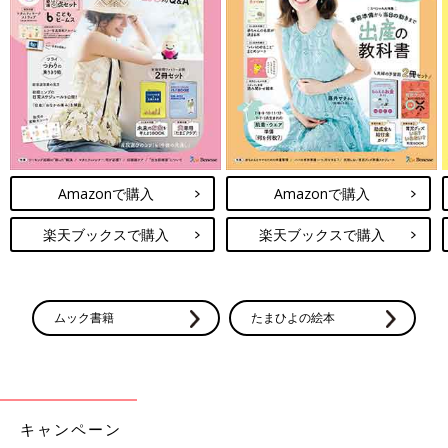
作る前に必ず読んで！＜離乳食のお約束＞
このレシピの離乳食の考え方や材料の下ごしらえ、電子レンジの
使い方などについての注意事項を説明しています。
調理前に必ずお読みになり、ご家庭の状況に合わせて活用してく
ださい。
Amazonで購入
Amazonで購入
電子レンジについて
楽天ブックスで購入
楽天ブックスで購入
●電子レンジは600Wが基準です。電子レンジが600W以外のワッ
ト数の場合、加熱時間はメーカーにお問い合わせください。電子
レンジは機種により加熱時間が違います。初めはレシピより短い
時間で加熱し、様子を見ながら加熱時間を調節しましょう。
ムック書籍
たまひよの絵本
●電子レンジで液体を加熱するとき、沸点に達していても沸騰し
ない場合がごくまれにあります。この状態の液体がちょっとした
刺激で急激に沸騰を起こし、液体が激しく飛び散ることがありま
す(＝突沸現象)。やけどの原因になりますので、ご注意くださ
い。
キャンペーン
●電子レンジを使う際は、広口の耐熱容器に入れて水分を加え、