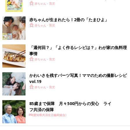
く！ おっぱい・ミルクの基本と夏のトラブル 解決テ
赤ちゃん・育児
Amazonで見る
ク
赤ちゃんが生まれたら！2冊の「たまひよ」
楽天ブックスで見る
赤ちゃん・育児
離乳完了期 1才～1才6カ月ごろのレシピ
「週何回？」「よく作るレシピは？」わが家の魚料理
事情
赤ちゃん・育児
型抜きピザトースト 作り方・レシピ 離
乳食完了期1歳 ～1歳6ヶ月ごろ
かわいさを残すパーツ写真！ママのための撮影レシピ
1歳～1歳6ヶ月ごろから使える、米、めん、パ
vol.19
ンなど炭水化物を含む食材を使った、エネルギ
赤ちゃん・育児
ー源になる炭水化物のレシピをご紹介。型抜き
ピザトースト
85歳まで保障 月々500円からの安心 ライ
ポテトとコーンのバターあえ 作り方・
フ共済の保障
レシピ 離乳食完了期1歳 ～1歳6ヶ月ごろ
PR(愛知県共済生活協同組合)
1歳～1歳6ヶ月ごろから使える、野菜や果物な
どビタミン類を含む食材を使った、体の調子を