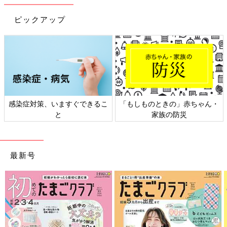
整えるビタミンのレシピをご紹介。野菜の白あ
え
ピックアップ
麻婆豆腐 作り方・レシピ 離乳食完了期
1歳 ～1歳6ヶ月ごろ
1歳～1歳6ヶ月ごろから使える、魚、肉、豆腐
などタンパク質を含む食材を使った、体をつく
るタンパク質のレシピをご紹介。麻婆豆腐（マ
ーボードーフ）
感染症対策、いますぐできるこ
「もしものときの」赤ちゃん・
豆腐とチキンのナゲット 作り方・レシ
と
家族の防災
ピ 離乳食完了期1歳 ～1歳6ヶ月ごろ
1歳～1歳6ヶ月ごろから使える、魚、肉、豆腐
などタンパク質を含む食材を使った、体をつく
るタンパク質のレシピをご紹介。豆腐とチキン
最新号
のナゲット
離乳完了期 1才～1才6カ月ごろ「豆腐」のレシ
ピ一覧はこちら