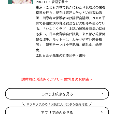
PROFILE：管理栄養士
東京・こどもの城で長きにわたり乳幼児の栄養
指導を行う。現在は東洋大学などの非常勤講
師、指導者や保護者向け講習会講師、ＮＨＫ子
育て番組出演や育児雑誌などの監修を務めてい
る。「ひよこクラブ」本誌の離乳食特集の監修
も多い。日本食育学会代議員、東京都小児保健
協会理事。モットーは「わかりやすい栄養相
談」、研究テーマは小児肥満、離乳食、幼児
食。
太田百合子先生の監修記事・書籍
調理前にお読みください＜離乳食のお約束＞
離乳食の「下ごしらえ」の方法はここから確認してください
このまま続きを見る
サクサク読める！お気に入り記事を登録可能
わかめ入り豆腐バーグ レシピ
アプリで続きを見る