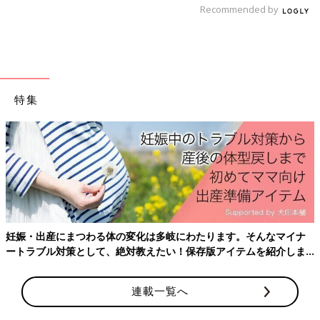
整えるビタミンのレシピをご紹介。ポテトとコ
Recommended by
ーンのバターあえ
麻婆豆腐 作り方・レシピ 離乳食完了期
1歳 ～1歳6ヶ月ごろ
1歳～1歳6ヶ月ごろから使える、魚、肉、豆腐
などタンパク質を含む食材を使った、体をつく
特集
るタンパク質のレシピをご紹介。麻婆豆腐（マ
ーボードーフ）
離乳完了期 1才～1才6カ月ごろのレシピ一覧は
こちら
離乳完了期 1才～1才6カ月ごろ「豆腐」のレシピ
妊娠・出産にまつわる体の変化は多岐にわたります。そんなマイナ
ートラブル対策として、絶対教えたい！保存版アイテムを紹介しま
野菜の白あえ 作り方・レシピ 離乳食完
す。
了期1歳 ～1歳6ヶ月ごろ
連載一覧へ
1歳～1歳6ヶ月ごろから使える、野菜や果物な
どビタミン類を含む食材を使った、体の調子を