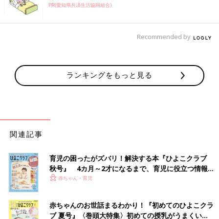
PR(愛知県共済生活協同組合)
Recommended by
ランキングをもっと見る
関連記事
育児の困ったがズバリ！解決する本『ひよこクラブ
秋号』 4カ月～2才になるまで、育児に役立つ情報が
いっぱい！
赤ちゃん・育児
赤ちゃんのお世話まるわかり！『初めてのひよこクラ
●初めてママ＆パパのための 365日の離乳食カレンダー
ブ 夏号』〈巻頭大特集〉初めての授乳がうまくい