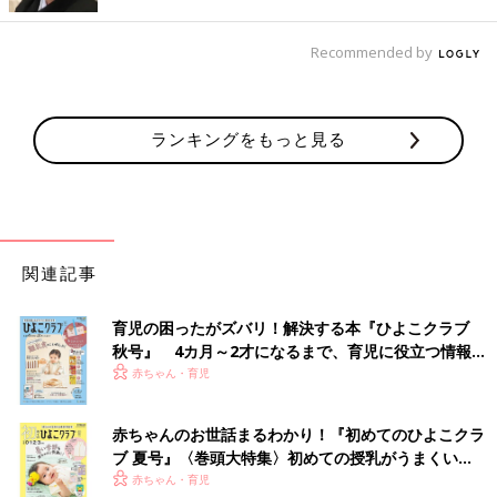
以外の医師にとってはなじみが薄い病気です。また、この病気を
診断するには総合病院レベルの設備が必要です。
Recommended by
なので、幼少期の彼女と保護者が受診したのが泌尿器科疾患に詳
しくない医師であった場合、尿検査やエコーのみで「異常なし」
と判断されてしまう可能性は考えられます。
とはいえ、基本的な検査の結果に異常がなかったからといって病
ランキングをもっと見る
気がないとは限りません。患者さんの症状が改善しないのであれ
ば、医師はその領域の専門家がいる病院に紹介するべきだったと
思います。
医療の進歩のスピードは目覚ましく、専門領域の細分化も進んで
関連記事
います。自分の専門外の領域にはどんどんうとくなっていくから
こそ、わからないことは「わからない」と正直に伝え、わかる専
門家へつなぐ勇気と責任が必要だ、と自戒をこめて感じていま
育児の困ったがズバリ！解決する本『ひよこクラブ
す。
秋号』 4カ月～2才になるまで、育児に役立つ情報が
いっぱい！
赤ちゃん・育児
わが子の健康に不安がある場合の、受診の目安と受
診科とは？
赤ちゃんのお世話まるわかり！『初めてのひよこクラ
ブ 夏号』〈巻頭大特集〉初めての授乳がうまくい
く！ おっぱい・ミルクの基本と夏のトラブル 解決テ
赤ちゃん・育児
さて、わが子の健康に関して気になることがある際に、病院に連