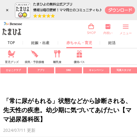
×
内祝い
SHOP
メニュー
TOP
妊娠・出産
赤ちゃん・育児
妊活
育児グッズ
病気・予防接種
離乳食
優待パス
ひよこクラブ
アプリ
SNS
キャンペーン
写真スタジオ
「常に尿がもれる」状態などから診断される、
先天性の疾患。幼少期に気づいてあげたい【マ
マ泌尿器科医】
2024/07/11
更新