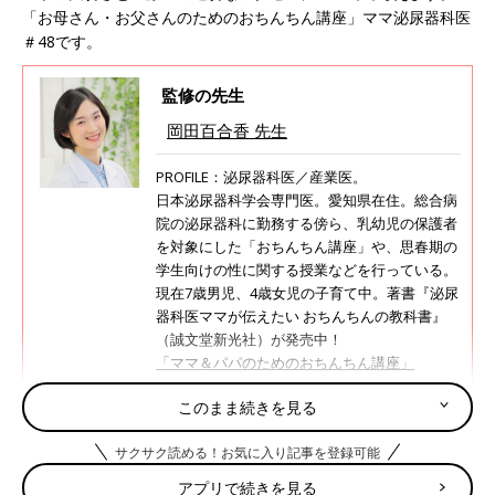
「お母さん・お父さんのためのおちんちん講座」ママ泌尿器科医
＃48です。
監修の先生
岡田百合香 先生
PROFILE：泌尿器科医／産業医。
日本泌尿器科学会専門医。愛知県在住。総合病
院の泌尿器科に勤務する傍ら、乳幼児の保護者
を対象にした「おちんちん講座」や、思春期の
学生向けの性に関する授業などを行っている。
現在7歳男児、4歳女児の子育て中。著書『泌尿
器科医ママが伝えたい おちんちんの教科書』
（誠文堂新光社）が発売中！
「ママ＆パパのためのおちんちん講座」
https://mama-ochinchin.com
/
このまま続きを見る
サクサク読める！お気に入り記事を登録可能
子どものインフルエンザ、夜間に発熱、
アプリで続きを見る
迷う場合は積極的にさまざまなサービス