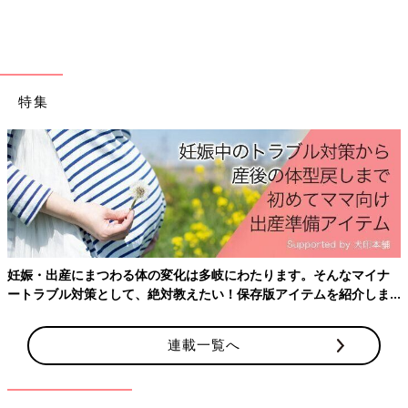
夜尿症、メンタルの相談などさまざまな話を聞いてきました。
その場で検査や処方はできませんが、ていねいに話を聞いて医師
ならではの情報を提供することができるため、「病院に行くほど
じゃないけど気になる」「行くべきかどうか悩んでいる」という
方のニーズに合ったかかわり方ができると感じています。
特集
オンライン診療、チャット相談、小児科訪問診療･･･、医療への
アクセスにもさまざまな選択肢が出てきています。それぞれが使
いやすいと感じるものでいいので、どんどん頼って「健康に関す
る責任」を１人で抱え込まないようにしていきましょう。
文・監修／岡田百合香先生、構成／たまひよONLINE編集部
3才ごろからの夜のおもらしは、寝てい
妊娠・出産にまつわる体の変化は多岐にわたります。そんなマイナ
ートラブル対策として、絶対教えたい！保存版アイテムを紹介しま
る間の尿の量が影響【ママ泌尿器科医】
す。
ママであり泌尿器科医でもある岡田百合香先生
の連載第14回。前回に続き、テーマは赤ちゃ
連載一覧へ
ん・子どもの「おしっこ」について。気になる
3才ごろからの夜のおもらしのことをくわしく
掘り下げます。「お母さんのためのおちんちん
「子どもは年齢が上がるにつれて、排せつについて保護者に相談
講座」ママ泌尿器科医＃14。