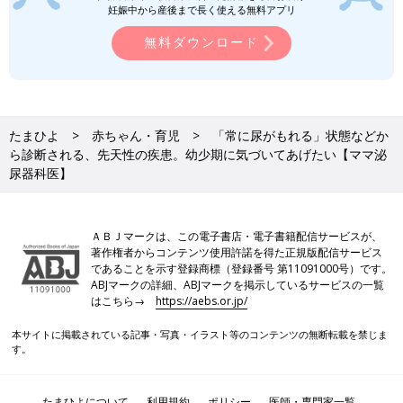
妊娠中から産後まで長く使える無料アプリ
無料ダウンロード
たまひよ
赤ちゃん・育児
「常に尿がもれる」状態などか
ら診断される、先天性の疾患。幼少期に気づいてあげたい【ママ泌
尿器科医】
ＡＢＪマークは、この電子書店・電子書籍配信サービスが、
著作権者からコンテンツ使用許諾を得た正規版配信サービス
であることを示す登録商標（登録番号 第11091000号）です。
ABJマークの詳細、ABJマークを掲示しているサービスの一覧
はこちら→
https://aebs.or.jp/
本サイトに掲載されている記事・写真・イラスト等のコンテンツの無断転載を禁じま
す。
たまひよについて
利用規約
ポリシー
医師・専門家一覧