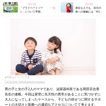
前の話
次の話
「プライベートゾー
一覧
身近な人でも、自分の
ン」について早期教
体への接触には「NO」
育してきた息子から
と言える練習をしてお
の、思わぬ発言にド
きたい【ママ泌尿器科
ギマギ【ママ泌尿器
医】
科医】
●写真はイメージです
TATSUSHI TAKADA/gettyimages
男の子と女の子2人のママであり、泌尿器科医である岡田百合香
先生の連載。今回は尿管に先天性の異常があることに気づかずに
大人になってしまったケースから、子どもの排せつに関するサポ
ートの大切さと医療への適切なアクセスについてて考えます。