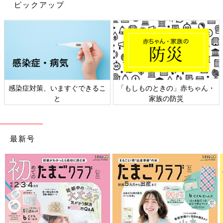
するハードルが高くなる」という岡田先生の言葉が印象的です。
ピックアップ
幼少期の間に、保護者だけなく周囲の大人がささいなことでも一
歩踏み出すことで、その後の生きやすさにつながることがあるこ
とも覚えておきたいものです。
●記事の内容は2024年７月の情報で、現在と異なる場合がありま
す。
感染症対策、いますぐできるこ
「もしものときの」赤ちゃん・
前の話
次の話
と
家族の防災
「プライベートゾー
一覧
身近な人でも、自分の
ン」について早期教
体への接触には「NO」
育してきた息子から
と言える練習をしてお
の、思わぬ発言にド
きたい【ママ泌尿器科
ギマギ【ママ泌尿器
医】
最新号
科医】