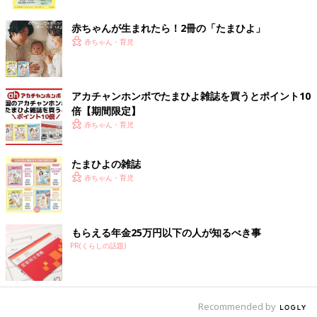
ク
れて行くべきか。何科に、どのタイミングで連れて行けばいいの
か。多くの保護者にとって悩ましい問題だと思います。
赤ちゃんが生まれたら！2冊の「たまひよ」
さまざまな情報をインターネットから得やすい時代ではあります
赤ちゃん・育児
が、保護者に医療者並みの医学知識と判断能力、責任を持たせよ
うとするのはむちゃな要求です。
また、子どもの医療へのアクセスが親の判断に依存してしまうの
アカチャンホンポでたまひよ雑誌を買うとポイント10
も「子どもの権利」の観点では問題ではないでしょうか。
倍【期間限定】
赤ちゃん・育児
たとえば子どもの排せつに関する情報は、保護者だけでなく
保育
園
・幼稚園・小学校の先生方の気づきも重要です。気になること
たまひよの雑誌
があっても「保護者に伝えるべきか」判断に悩まれることも少な
赤ちゃん・育児
くないようです。子ども本人、保護者、保育教育機関、医療がう
まく情報共有して連携できるようなしくみをつくれたらいいなと
思います。
もらえる年金25万円以下の人が知るべき事
医療への適切なアクセスを意識しよう
PR(くらしの話題)
病院での診療以外に、自治体がやっている「まちかど保健室」と
いう事業の相談員もやっています。無料で医師（私）に体や心の
Recommended by
相談をすることができ、これまで自身のトイレの悩み、子どもの