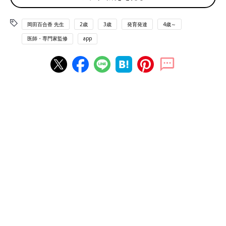
を頼って【ママ泌尿器科医】
ママであり泌尿器科医でもある岡田百合香先生
の連載第42回。今回はご自身の息子さんがイン
岡田百合香 先生
2歳
3歳
発育発達
4歳～
フルエンザに罹った際の医師として、母として
の想いについて。「お母さん（お父さん）のた
医師・専門家監修
app
めのおちんちん講座」ママ泌尿器科医＃42で
尿管の先天異常に40代まで気づかないことが！？
す。
病院で診察をしていると、「実は子どものころから」「かなり若
いときから」症状があったのだという方に時々出会います。
とくに印象的だったのは、「常に少量の尿がもれる」という40代
の女性です。物心ついたころから尿もれがあり、子どものころに
一度保護者と病院を受診したけれども、「とくに異常はない」と
言われ、そのままになってしまったそうです。
検査の結果「異所性尿管」という尿管の先天異常がありました。
本来であれば膀胱につながるはずの尿管が腟とつながってしまて
いるため、常に腟から尿がもれる状態になります。原因さえわか
れば手術による治療が可能で、その女性も無事手術によって尿も
れはなくなりました。
しかし、思春期や若い年代を常に原因不明の尿もれとともに過ご