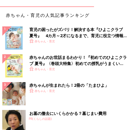
さざるを得なかったことは、彼女の人間関係や社会生活にネガテ
ィブな影響を与えたのではないかと想像します。
子どものころ、せめて思春期前までに適切な診断が下され治療に
赤ちゃん・育児の人気記事ランキング
つながっていれば･･･、と思わずにはいられません。
育児の困ったがズバリ！解決する本『ひよこクラブ
医療の進歩と専門家領域の細分化による課題も
夏号』 4カ月～2才になるまで、育児に役立つ情報が
いっぱい！
赤ちゃん・育児
だからといって、本人や保護者を責めるのは違います。子どもの
ころにちゃんと病院を受診しているわけで、医療に精通していな
赤ちゃんのお世話まるわかり！『初めてのひよこクラ
い人が医師から「異常はない」と言われたら、その診断を疑うの
ブ 夏号』〈巻頭大特集〉初めての授乳がうまくい
は難しいことだと思います。
く！ おっぱい・ミルクの基本と夏のトラブル 解決テ
赤ちゃん・育児
子どもも年齢が上がるにつれて保護者に排せつのことを相談する
ク
ハードルが高くなり、子どもが排せつのことで悩んでいるのか否
赤ちゃんが生まれたら！2冊の「たまひよ」
かを把握すること自体が難しくなってしまいます。思春期以降、
赤ちゃん・育児
性や排せつに関する受診が羞恥心によってためらわれるのは当然
のことです。
それでは医師に問題があったのでしょうか。彼女の「異所性尿
お墓の撤去にいくらかかる？墓じまい費用
管」という病気は泌尿器を専門とする医師にとっては「尿が常に
PR(くらしの話題)
もれる」という症状に対して容易に浮かぶ病気ですが、泌尿器科