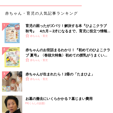
細菌性胃腸炎
赤ちゃん・育児の人気記事ランキング
細菌性食中毒ともいわれ、細菌に汚染された食べ物から感染し
て起こります。激しい下痢や嘔吐、腹痛、血便が出るなどしま
育児の困ったがズバリ！解決する本『ひよこクラブ
す。抗菌薬の使用中に血便が出た場合は、腸内細菌の異常による
秋号』 4カ月～2才になるまで、育児に役立つ情報が
腸炎が考えられます。
いっぱい！
赤ちゃん・育児
急性胃腸炎 治療とホームケア
赤ちゃんのお世話まるわかり！『初めてのひよこクラ
ブ 夏号』〈巻頭大特集〉初めての授乳がうまくい
★脱水症状を予防して合併症にも注意します
く！ おっぱい・ミルクの基本と夏のトラブル 解決テ
赤ちゃん・育児
ウイルス性胃腸炎、細菌性胃腸炎とも下痢止めは使いません。
ク
細菌性胃腸炎には整腸薬や抗菌薬が処方されることも。脱水症状
に注意して、湯冷まし、麦茶、赤ちゃん用イオン飲料、経口補水
赤ちゃんが生まれたら！2冊の「たまひよ」
液(薬局などで買えます)などを与えます。水分を一度に与えると
赤ちゃん・育児
吐きやすいので少量ずつ何回かに分けて与えましょう。家族への
感染を防ぐためにも、下痢や嘔吐などの処理後はていねいに手洗
いすることが大切です。下痢でおむつかぶれを起こしやすいの
お墓の撤去にいくらかかる？墓じまい費用
で、座浴やシャワーでおしりを清潔に保ちましょう。食中毒予防
PR(くらしの話題)
のために、普段から食品はよく加熱し、調理器具は熱湯消毒する
など、衛生管理には十分に注意しましょう。