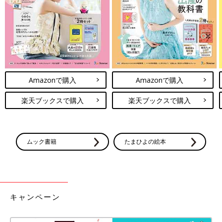
赤ちゃんの病気【肥厚性幽門狭窄症（ひこうせ
いゆうもんきょうさくしょう）】って？新生児
期に多く見られる病気。授乳直後、噴水のよう
に勢いよく吐いたら要注意。
腸重積症(ちょうじゅうせきしょう)
＊かかりやすい時期・季節／６カ月～・通年
Amazonで購入
Amazonで購入
＊主な症状／嘔吐、下痢、顔色が悪い、血便
楽天ブックスで購入
楽天ブックスで購入
腸重積症 こんな病気
★腸の一部が腸の中にもぐり込み、激しい痛みや嘔吐があります
ムック書籍
たまひよの絵本
６カ月から
２才
ごろまでに起こりやすい、腸の一部が腸の中に
もぐり込んでしまう病気。原因はよくわかっていません。それま
で元気だった赤ちゃんの顔色が急に青白くなって、激しく泣き出
し、10～30分間隔で、火がついたように泣いたり、急に静かに
なったりを繰り返します。泣くときに嘔吐を伴う場合もありま
キャンペーン
す。血液と粘液が混じったいちごジャムのような真っ赤な血便が
出ることも。治療をしないと、もぐり込んだ腸が血行障害を起こ
し、壊死(えし)する場合もあります。