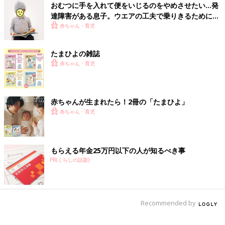
おむつに手を入れて便をいじるのをやめさせたい…発
達障害がある息子。ウエアの工夫で乗りきるために
【体験談】
赤ちゃん・育児
たまひよの雑誌
赤ちゃん・育児
赤ちゃんが生まれたら！2冊の「たまひよ」
赤ちゃん・育児
もらえる年金25万円以下の人が知るべき事
PR(くらしの話題)
Recommended by