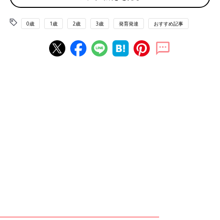
になります。
0歳
1歳
2歳
3歳
発育発達
おすすめ記事
嗅覚は赤ちゃんのほうが大人よりも敏感！
嗅覚も聴覚同様、ママのおなかにいるときから発達しています。
しかも嗅覚に関して赤ちゃんは、大人よりも敏感。ママのにおい
や、おっぱいのにおいをきちんとかぎ分けます。視力が未発達の
うちは、嗅覚がそれに代わる重要な役割を果たしているのです。
味覚はある程度発達。甘味とうま味を受け入れます
赤ちゃんが最初に受け入れられる味は、おっぱいやミルクの味
（＝甘みとうま味）。離乳食が始まってからも、甘みとうまみを
積極的に受け入れて、酸味や苦みは拒否することがあるでしょ
う。離乳食でいろいろなものを食べる中で味覚も発達し、酸味や
苦みもだんだんと受け入れられるようになります。
触覚は赤ちゃんのころはとても敏感