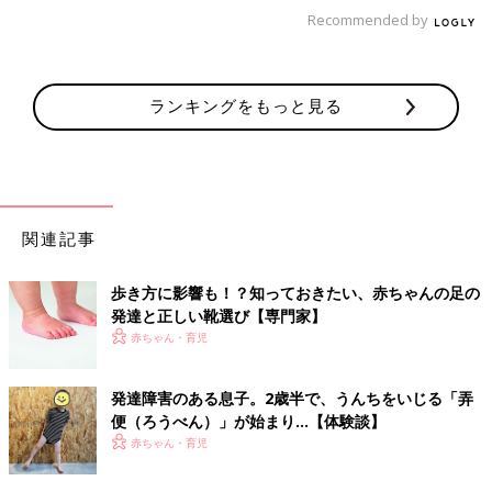
参考／ひよこクラブ2017年12月号「赤ちゃんの発育・発達ポイ
Recommended by
ント＆かかわり方新定義」より
関連：【小児科医長が語る】子どもの成長・発達を促すパパなら
ではの関わり方【赤ちゃん期～8歳まで】
ランキングをもっと見る
●記事の内容は記事執筆当時の情報であり、現在と異なる場合が
あります。
関連記事
歩き方に影響も！？知っておきたい、赤ちゃんの足の
発達と正しい靴選び【専門家】
赤ちゃん・育児
発達障害のある息子。2歳半で、うんちをいじる「弄
便（ろうべん）」が始まり…【体験談】
赤ちゃん・育児