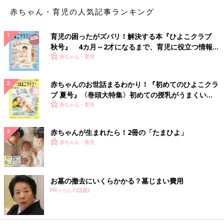
熱い、冷たい、かたい、やわらかい、痛い、かゆいといったこと
赤ちゃん・育児の人気記事ランキング
を認識する触覚は、赤ちゃんのうちはとても敏感です。こうした
触覚は自分の身を守るためには欠かせませんが、一方でスキンシ
育児の困ったがズバリ！解決する本『ひよこクラブ
ップなどを通じて「心地いい」と感じることも。やわらかい人形
秋号』 4カ月～2才になるまで、育児に役立つ情報が
のおもちゃなどを握らせるなどして、適度な刺激を与えてあげま
いっぱい！
赤ちゃん・育児
しょう。触覚への刺激は脳の発達にも必要なことです。
胎教としておなかの中の赤ちゃんにクラシック音楽などを聞かせ
赤ちゃんのお世話まるわかり！『初めてのひよこクラ
たり、積極的に話しかけたりする人も多いと思いますが、そうし
ブ 夏号』〈巻頭大特集〉初めての授乳がうまくい
た音や声も赤ちゃんには届いているようです。一方、視覚のよう
く！ おっぱい・ミルクの基本と夏のトラブル 解決テ
赤ちゃん・育児
に生まれたときに未発達の感覚もあります。そうした違いを知っ
ク
ておくことで、過度な心配を防ぐとともに、赤ちゃんが気持ちよ
赤ちゃんが生まれたら！2冊の「たまひよ」
く過ごせるようないい刺激も与えてあげたいですね。(取材・文
赤ちゃん・育児
／香川 誠、ひよこクラブ編集部)
監修／本田真美先生
みくりキッズくりにっく院長。小児神経専門医。東京慈恵会医科
お墓の撤去にいくらかかる？墓じまい費用
大学卒業。国立成育医療研究センター、都立東部療育センターな
PR(くらしの話題)
どを経て現職。おもちゃコーディネーターでもあります。