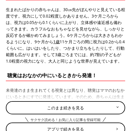
生まれたばかりの赤ちゃんは、30㎝先がぼんやりと見えている程
度です。視力にして0.02程度しかありません。3ケ月ごろから
は、視力は0.05から0.1くらいに上がり、立体感や遠近感も備わ
ってきます。カラフルなおもちゃなどを見せながら、しっかりと
反応するか確かめてみましょう。6ケ月ごろからは大きさもわか
るようになり、9ケ月から
1歳
11ケ月ごろの間に視力は0.2から0.4
くらいに。はいはいをしたり、つかまり立ちをしたりして、行動
範囲も広がります。そして3歳ごろまでには、約7割の子どもが
1.0程度の視力になり、大人と同じような世界が見えています。
聴覚はおなかの中にいるときから発達！
未発達のまま生まれてくる視覚とは異なり、聴覚はママのおなか
にいるときにすでに発達しています。そのため、赤ちゃんは生ま
れた直後からママの声を認識しています。新生児のころに声をか
このまま続きを見る
けても反応しないのは、反応するだけの運動機能がまだ発達して
いないため。それでも3ケ月ごろになると、ママの声がする方向
サクサク読める！お気に入り記事を登録可能
に顔を向けるなどして反応するように。だんだんと言葉を理解し
始め、8～9ケ月ごろからは自分の名前を呼ばれると振り向くよう
アプリで続きを見る