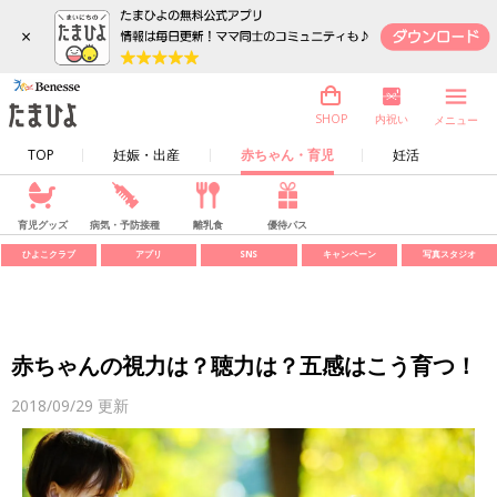
×
内祝い
SHOP
メニュー
TOP
妊娠・出産
赤ちゃん・育児
妊活
育児グッズ
病気・予防接種
離乳食
優待パス
ひよこクラブ
アプリ
SNS
キャンペーン
写真スタジオ
赤ちゃんの視力は？聴力は？五感はこう育つ！
2018/09/29
更新