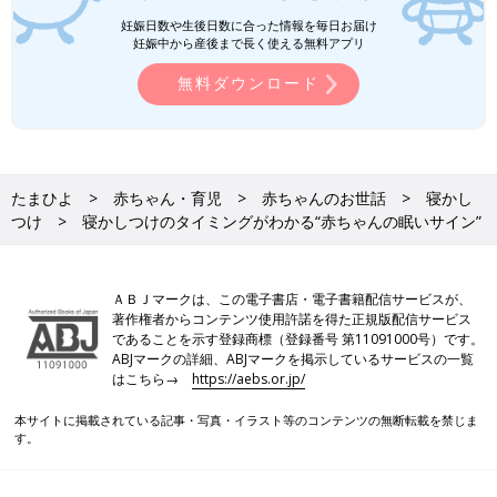
いてママ友会で出たみんなの意見と一緒に考え
てみました。
妊娠日数や生後日数に合った情報を毎日お届け
今回、愛波先生にお話をうかがった中でのポイントは以下の３
妊娠中から産後まで長く使える無料アプリ
つ。
無料ダウンロード
・月齢ごとの活動時間を把握する
・疲れすぎる前に眠らせる
・「〇〇しないと眠らない」という思い込みはNG
月齢とともに睡眠時間が大きく変化していく赤ちゃんですが、活
たまひよ
赤ちゃん・育児
赤ちゃんのお世話
寝かし
動時間の目安を頭に入れ、眠たいサインをキャッチすることで、
つけ
寝かしつけのタイミングがわかる“赤ちゃんの眠いサイン”
スムーズに寝かしつけができるかもしれません。
（取材・文／大月真衣子[ヒャクマンボルト]、撮影／高山諒[ヒャ
クマンボルト]、ひよこクラブ編集部）
ＡＢＪマークは、この電子書店・電子書籍配信サービスが、
監修／愛波 文さん
著作権者からコンテンツ使用許諾を得た正規版配信サービス
であることを示す登録商標（登録番号 第11091000号）です。
ABJマークの詳細、ABJマークを掲示しているサービスの一覧
はこちら→
https://aebs.or.jp/
前の話
次の話
赤ちゃんの自力入眠
一覧
ハイローチェアやバウ
を促す、上手な寝か
ンサーでしか眠らない
本サイトに掲載されている記事・写真・イラスト等のコンテンツの無断転載を禁じま
しつけ方
赤ちゃんをベッドで眠
す。
らせる方法