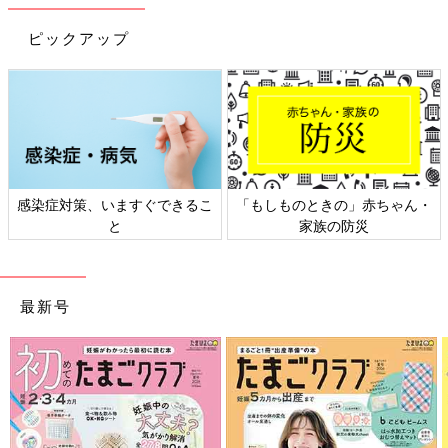
■4～5歳：約5～12時間
ピックアップ
-意外と赤ちゃんが起きていられる時間は短いんですね。
愛波さん：そうなんです。でも、多くのお母さんは赤ちゃんを疲
れさせすぎてしまい、ストレスホルモンが過剰に分泌されテンシ
ョンの上がった赤ちゃんを見て、「うちの子はまだ眠くないんだ
わ」って勘違いしてしまうことも。そしてもっと疲れさせようと
する悪循環に陥ってしまうんです。
感染症対策、いますぐできるこ
「もしものときの」赤ちゃん・
と
家族の防災
このような悪循環を生み出さないためにも、まずは活動時間の目
安を把握しておくことをおすすめします。ご機嫌な活動時間内の
うちにベッドに寝かせると、泣くこともなく自然と眠る赤ちゃん
も多いですよ。
最新号
セルフねんねできる赤ちゃんはたくさんいる！