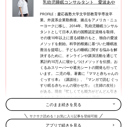
乳幼児睡眠コンサルタント 愛波あや
PROFILE：慶応義塾大学文学部教育学専攻卒
業。外資系企業勤務後、拠点をアメリカ・ニュ
ーヨークに移し、2014年、乳幼児睡眠コンサル
タントとして日本人初の国際認定資格を取得。
その後10年以上に渡る経験のもと、独自の愛波
メソッドを創始。科学的根拠に基づいた睡眠改
善法を提唱し、子どもの睡眠に関する悩みを解
決するために、オンラインや講演活動を通じて
累計約10万人に寝かしつけメソッドを伝授。お
くるみスリーパーや遮光シートの開発も行って
います。 二児の母。著書に『ママと赤ちゃんの
ぐっすり本』（講談社）、『マンガで読む ぐっ
すり眠る赤ちゃんの寝かせ方』（主婦の友社）
がある。現在『忙しくても能力がどんどん引き
出される 子どものためのベスト睡眠』
（KADOKAWA）発売中。
このまま続きを見る
■Home Page
サクサク読める！お気に入り記事を登録可能
■Instagram ＠aya_aiba
アプリで続きを見る
■Twitter