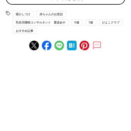
■YOUTUBE 愛波あや「赤ちゃんねんねの専門チ
ャンネル」
寝かしつけ
赤ちゃんのお世話
乳幼児睡眠コンサルタント 愛波あや
0歳
1歳
ひよこクラブ
おすすめ記事
赤ちゃんの自力入眠を促す、上手な寝か
しつけ方
赤ちゃんの寝かしつけが大変で「これっていつ
まで続けるの？」と、心配になるママ・パパは
多いもの。子どもの成長のためにも、自分で眠
る「自力入眠（セルフねんね）」を促してあげ
たいところです。どうすればスムーズに自力入
赤ちゃんは疲れすぎると寝られない⁉
眠してくれるのか。子どもの睡眠コンサルタン
トの愛波文さんに聞きました。
-早速ですが、赤ちゃんを寝かしつけるタイミングに迷うお母さ
んは多いと思います。赤ちゃんには“おなかがすいたサイン”があ
るように、“眠いサイン”ってあるんでしょうか？
愛波さん：あります。赤ちゃんの眠いサインとしては、「目を大
きく開く・叫ぶ・顔を保育者にこすりつける・転ぶ・あくびをす
る・ぐずる・目をこする」などが挙げられます。