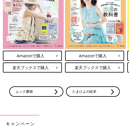
Amazonで購入
Amazonで購入
-ベッドに寝かせておくだけで泣くこともなく自然と一人で眠っ
楽天ブックスで購入
楽天ブックスで購入
てくれるなんてことがあるんですね。私の子どもは、抱っこをし
なければ眠りませんでした！
愛波さん：実はそれこそが思い込みです。自分で眠る“セルフね
ムック書籍
たまひよの絵本
んね”ができる赤ちゃんはたくさんいるのに、お母さんたちが
「抱っこしないと」「トントンしてあげなきゃ」なんてことを思
い込んでしまっているんですよ。
大人はトントンされて眠っているわけではないですよね。赤ちゃ
キャンペーン
んも一人の人間として考えれば、そんなことをわざわざしなくて