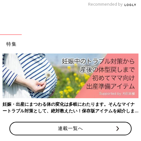
Recommended by
6ケ月ごろになるとある程度、朝寝・昼寝・夕寝の時間が確立さ
れていきます。朝寝は起床後2時間以内には寝かしつけを始めま
しょう。この時期は活動量が重要。起きているときに活発に活動
した場合、10分程早めに寝かしつけを始めるなど、時間を調整す
る必要があります。
特集
■9ケ月〜1歳2ケ月：約2時間30分～4時間
一般的に9ケ月ごろに夕寝がなくなってきて、日中の睡眠は3回か
ら2回に移行していきます。夕寝がなくなったら活動時間が3時間
30分から最長で4時間になります。4時間を超えてしまうと疲れ
すぎてしまうことが多いので気をつけましょう。
■1歳3ケ月～1歳6ケ月：約4時間～6時間
一般的に日中の睡眠が2回から1回に移行していく時期。1回に移
行後は、活動時間が5～6時間になります。子どもにもよります
妊娠・出産にまつわる体の変化は多岐にわたります。そんなマイナ
が、「朝起きてから昼寝までが5時間、昼寝から起きたら5時間か
ートラブル対策として、絶対教えたい！保存版アイテムを紹介しま
ら6時間で就寝」というスケジュールが理想的です。
す。
連載一覧へ
■1歳6ケ月～
３歳
：約6時間