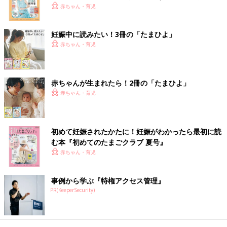
昼寝が短い場合は、最長1時間の活動時間を待たずに、早めに寝
赤ちゃん・育児
かしつけをしてあげましょう。黄昏泣き（コリック）がある赤ち
ゃんや敏感な赤ちゃんは40分ぐらいを目安に寝かしてあげましょ
う。
妊娠中に読みたい！3冊の「たまひよ」
赤ちゃん・育児
■2〜3ケ月：約1時間～1時間20分
この時期の赤ちゃんの日中の睡眠は、1回あたり45 分が目安。45
分以下で起きてしまった場合は、とんとんや抱っこをして再入眠
赤ちゃんが生まれたら！2冊の「たまひよ」
させてあげましょう。3ケ月ごろは徐々に体内で睡眠ホルモンの
赤ちゃん・育児
メラトニンの生産が始まる時期です。夜にメラトニンを適切なタ
イミングで分泌させるためには、朝起きてから太陽の光を浴びる
ことが大切。朝は忙しい時間帯だと思いますので、窓越しでも
初めて妊娠されたかたに！妊娠がわかったら最初に読
OKです。
む本『初めてのたまごクラブ 夏号』
赤ちゃん・育児
■4〜5ケ月：約1時間20分～1時間30分
あくびやぐずりを見せなくても1時間20分ほどたったら寝かしつ
けを開始しましょう。まだ決まったスケジュールに沿うより、起
事例から学ぶ『特権アクセス管理』
床時刻から活動時間を目安に次の睡眠を計算したほうが、うまく
PR(KeeperSecurity)
寝かしつけられる確率が高いです。
■6〜8ケ月：約2時間～2時間30分