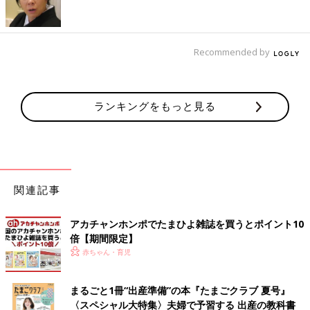
ンをキャッチしやすくなります。
-赤ちゃんの1回の活動時間はどのくらいなんでしょうか？
Recommended by
愛波さん：新生児から1ケ月くらいまでは約40分、6ケ月を迎え
るころに約2時間〜2時間30分活動できるようになります。その
後、
1歳
ごろは3時間30分〜4時間、1歳６ケ月〜4歳になると6時
ランキングをもっと見る
間というように、月齢とともに1回の活動時間も長くなります。
詳しくは以下を参考にしてみてくださいね。
＜月齢ごとの1回の活動時間の目安＞
関連記事
■0〜1ケ月：～約40分
新生児は
授乳
やおむつを替えたらまたすぐ眠ります。眠らない場
アカチャンホンポでたまひよ雑誌を買うとポイント10
合は、環境を整えたりおくるみをしたりして、眠れるようにして
倍【期間限定】
あげましょう。眠そうな合図を見せたら、40分よりも早く寝かせ
赤ちゃん・育児
てあげましょう。
まるごと1冊“出産準備”の本『たまごクラブ 夏号』
■1〜2ケ月：約40分～1時間
〈スペシャル大特集〉夫婦で予習する 出産の教科書