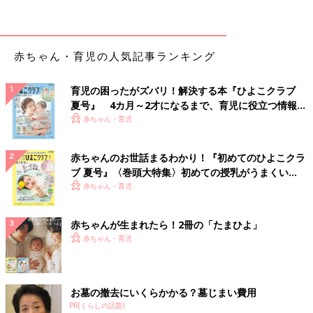
この中でも、「あくびをする・ぐずる・目をこする」というのは
疲れすぎているサイン。「疲れると眠くなる」という現象は大人
にとっては当たり前のことです。しかし、赤ちゃんの場合は疲れ
赤ちゃん・育児の人気記事ランキング
すぎるとストレスホルモンが過剰に分泌され、その結果、寝ぐず
りや
夜泣き
が起こってしまうんですよ。
育児の困ったがズバリ！解決する本『ひよこクラブ
夏号』 4カ月～2才になるまで、育児に役立つ情報が
だから、赤ちゃんが疲れすぎる前に眠らせることが大切なんで
いっぱい！
赤ちゃん・育児
す。
赤ちゃんのお世話まるわかり！『初めてのひよこクラ
-そうだったんですね…！ どうすれば赤ちゃんの眠いサインをい
ブ 夏号』〈巻頭大特集〉初めての授乳がうまくい
ち早くキャッチできるのでしょう？
く！ おっぱい・ミルクの基本と夏のトラブル 解決テ
赤ちゃん・育児
ク
愛波さん：お母さんたちは、日々マルチタスクをこなしながら忙
しく過ごしているので、赤ちゃんの眠くなるサインをずっと見張
赤ちゃんが生まれたら！2冊の「たまひよ」
っておくのは難しいですよね。
赤ちゃん・育児
そこで知っておきたいのが、月齢ごとの1回の活動時間。活動時
間とは、赤ちゃんが起き続けていられる時間のことです。これを
お墓の撤去にいくらかかる？墓じまい費用
知っておけば「そろそろ眠くなる時間かな？」と、眠くなるサイ
PR(くらしの話題)