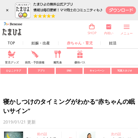
×
内祝い
SHOP
メニュー
TOP
妊娠・出産
赤ちゃん・育児
妊活
育児グッズ
病気・予防接種
離乳食
優待パス
ひよこクラブ
アプリ
SNS
キャンペーン
写真スタジオ
寝かしつけのタイミングがわかる“赤ちゃんの眠
いサイン”
2019/01/21
更新
前の話
次の話