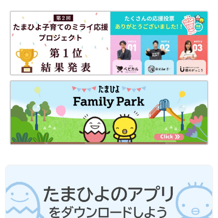
もいいのに「赤ちゃんだから」というだけで抱っこしたりトント
ンしたりすると、いずれ抱っこやトントンがないと寝ない子にな
ってしまいます。
-子どもの「自分で寝る力」を私が奪ってしまっていたんです
ね…。
愛波さん：お母さんたちは赤ちゃんが一度トントンで寝てくれる
と「あ！ この子はトントンが好きなんだ！」と思い、ずっとそ
れで寝かしつけするようになります。でも、「これまで毎日トン
トンで寝かしつけていたけれど、思いきってトントンせずに寝か
しつけてみたらちゃんと眠りました」なんて事例はたくさんあり
ますよ。時には赤ちゃん自身が持つ力を信じてあげることも必要
です。
「寝かしつけ」はいつまで？みんなどう
してる？【なかよし兄妹日記vol.23】
「授乳卒業」「オムツ卒業」「マグ卒
業」・・・など子育ては色んな「卒業」の積み
重ね。今回は５歳児の「寝かしつけ卒業」につ