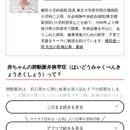
横田小児科医院 院長 東京大学医学部付属病院
小児科に入局、社会保険中央総合病院(東京都
新宿区) 小児科部長などを経て、1993年より神
奈川県小田原市で開業。外来診療を中心に、あ
りふれた病気、健康増進のための医学、子育て
支援をテーマに勉強を続けています。
横田俊一
郎 先生の監修記事・書籍
赤ちゃんの肺動脈弁狭窄症（はいどうみゃくべんき
ょうさくしょう）って？
肺動脈弁は、右心室から肺に血液を送り込むドアの役割をしま
す。この開きが悪くなっている病気です。肺に血液が送りづらく
なり、右心室に負担がかかります。
このまま続きを見る
肺動脈弁狭窄症は、先天性心疾患の中で10%近くを占める比較的
サクサク読める！お気に入り記事を登録可能
多い病気です。重症の場合は右心室が肥大していき、心雑音のほ
かにチアノーゼ（唇やつめが紫色になる状態）が見られることも
アプリで続きを見る