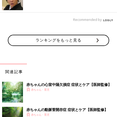
Recommended by
ランキングをもっと見る
Amazonで購入
楽天ブックスで購入
※表記している、月齢・年齢、季節、症状の様子などはあくまで
関連記事
一般的な目安です。
※この情報は、2019年4月のものです。
赤ちゃんの心室中隔欠損症 症状とケア【医師監修】
【医師監修】子どもの先天性代謝異常症
赤ちゃん・育児
の症状、原因、診断、治療
先天性代謝異常症は、遺伝子の変異によって体
の中の物質の合成や分解に必要なさまざまな酵
赤ちゃんの動脈菅開存症 症状とケア【医師監修】
素が作られなかったり、不足したりすることで
赤ちゃん・育児
起きる病気の総称です。どのような疾患がある