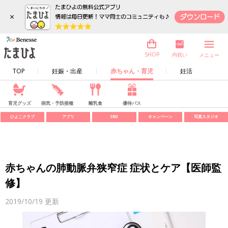
×
内祝い
SHOP
メニュー
TOP
妊娠・出産
赤ちゃん・育児
妊活
育児グッズ
病気・予防接種
離乳食
優待パス
ひよこクラブ
アプリ
SNS
キャンペーン
写真スタジオ
赤ちゃんの肺動脈弁狭窄症 症状とケア【医師監
修】
2019/10/19
更新