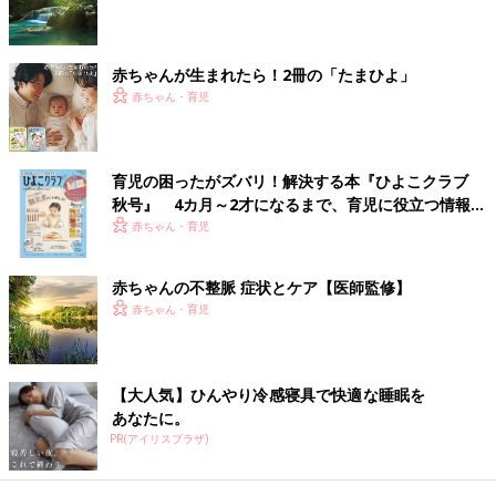
のか、症状と治療、早期に病気を見つけるため
の新生児へのスクリーニング検査などに解説し
ます。
赤ちゃんが生まれたら！2冊の「たまひよ」
赤ちゃん・育児
育児の困ったがズバリ！解決する本『ひよこクラブ
秋号』 4カ月～2才になるまで、育児に役立つ情報が
いっぱい！
赤ちゃん・育児
赤ちゃんの不整脈 症状とケア【医師監修】
赤ちゃん・育児
【大人気】ひんやり冷感寝具で快適な睡眠を
あなたに。
PR(アイリスプラザ)