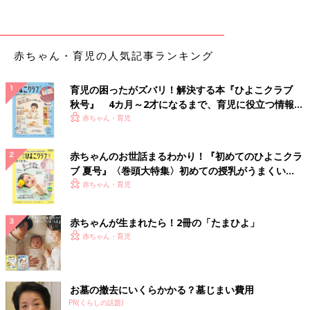
■赤ちゃん 循環器の病気
・
心室中隔欠損症（しんしつちゅうかくけっそんしょう）
・
動脈菅開存症（どうみゃくかんかいぞんしょう）
・
肺動脈弁狭窄症（はいどうみゃくべんきょうさくしょう）
赤ちゃん・育児の人気記事ランキング
・
不整脈（ふせいみゃく）
赤ちゃんがかかりやすい病気・症状別・予防接種・お薬ガイド
育児の困ったがズバリ！解決する本『ひよこクラブ
秋号』 4カ月～2才になるまで、育児に役立つ情報が
▼赤ちゃん・子どもの病気とホームケアにおすすめの本
いっぱい！
赤ちゃん・育児
赤ちゃんのお世話まるわかり！『初めてのひよこクラ
ブ 夏号』〈巻頭大特集〉初めての授乳がうまくい
く！ おっぱい・ミルクの基本と夏のトラブル 解決テ
赤ちゃん・育児
ク
赤ちゃんが生まれたら！2冊の「たまひよ」
赤ちゃん・育児
お墓の撤去にいくらかかる？墓じまい費用
PR(くらしの話題)