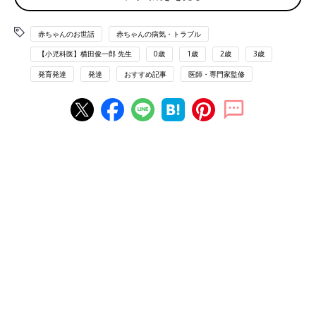
あります。
赤ちゃんのお世話
赤ちゃんの病気・トラブル
軽度なら治療の必要はなく、経過を見ます。重症で右心室への負
担が大きい場合は乳児期に、中等症なら幼児期に、バルーン・カ
【小児科医】横田俊一郎 先生
0歳
1歳
2歳
3歳
テーテルで弁を広げる治療を行います。肺動脈の形態によって
発育発達
発達
おすすめ記事
医師・専門家監修
は、弁を切開したり、狭い部分を広げたりする手術が必要な場合
もあります。
肺動脈弁狭窄症の主な症状
・心雑音
早産児や低出生体重児に起こりやすい病
気と治療について
早産児や低出生体重児の赤ちゃんは、正期産で
出生した2500g以上の赤ちゃんに比べていろい
ろな病気にかかりやすい傾向があります。それ
はどんな病気なのか、かかったらどんな治療を
行うのか…それぞれの病気について解説しま
監修／横田俊一郎 先生
す。