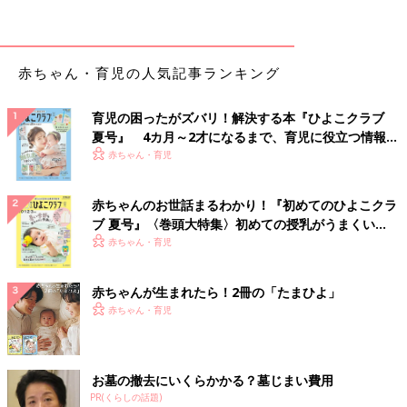
流行入りが早かったとはいえ、年が明けてもなお流行は続いてい
ます。インフルエンザは通常の“風邪”と混同されがちですが、原
因となるウイルスが違いますし、症状も経過も違います。正しい
赤ちゃん・育児の人気記事ランキング
知識を持って、対応することが大切です。
赤ちゃんの感染症 インフルエンザの症状
育児の困ったがズバリ！解決する本『ひよこクラブ
とケア【医師監修】
夏号』 4カ月～2才になるまで、育児に役立つ情報が
赤ちゃんの病気【インフルエンザ】って？感染
いっぱい！
赤ちゃん・育児
力が強く、肺炎や脳症などの重い合併症を引き
起こすこともある、あなどれない病気。
赤ちゃんのお世話まるわかり！『初めてのひよこクラ
ブ 夏号』〈巻頭大特集〉初めての授乳がうまくい
重症化の危険も。疑わしいときは必ず受診しよう！
く！ おっぱい・ミルクの基本と夏のトラブル 解決テ
赤ちゃん・育児
ク
インフルエンザは、インフルエンザウイルスが原因で起こる感染
赤ちゃんが生まれたら！2冊の「たまひよ」
症です。突然の高熱（通常は38度以上）から始まり、全身倦怠
赤ちゃん・育児
（けんたい）感、筋肉痛、頭痛、関節痛などの強い全身症状を伴
うのが特徴で、その後、せきや鼻水、咽頭（いんとう）痛などが
現れます。
お墓の撤去にいくらかかる？墓じまい費用
小さなお子さんの場合には、全身症状を訴えることは難しいです
PR(くらしの話題)
が、高熱とともにぐったりすることが多いです。