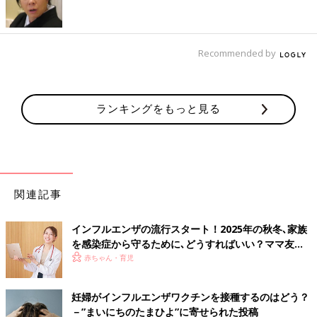
ただし、ワクチン接種をした人は、微熱だったり、倦怠感が強く
なかったりすることがあり、その場合は風邪との区別が難しくな
Recommended by
ります。症状が典型的でなくても、周りでインフルエンザが流行
していたり、明らかな接触があった場合には、インフルエンザを
疑って行動した方がいいでしょう。
ランキングをもっと見る
知っておいてもらいたいことは、インフルエンザは通常のかぜよ
り感染力が強いこと、気管支炎や肺炎、脳症などの合併症や重症
化が起こりやすく、免疫力が弱かったり低下している乳幼児、お
年寄り、もともと持病を持っている人は入院のリスクが高かった
関連記事
り命にかかわることもあるということです。
インフルエンザの流行スタート！2025年の秋冬､家族
インフルエンザは、健康な人であれば大抵の場合、治療をしなく
を感染症から守るために､どうすればいい？ママ友ド
ても1週間程度で自然に治ります。ただし、症状が出てから48時
クターに聞く
赤ちゃん・育児
間以内に抗インフルエンザ薬を飲むと発熱期間が1〜2日短くなる
と言われており、本人の症状を早く和らげることはもちろん、そ
れにより合併症や重症化のリスクを減らし、周囲への感染拡大を
妊婦がインフルエンザワクチンを接種するのはどう？
防ぐことができます。
－”まいにちのたまひよ”に寄せられた投稿