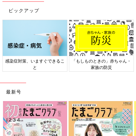
また、マスクや手洗いの徹底は小さな子どもたちにとってはなか
なか難しいものです。集団生活の場である
保育園
や幼稚園、小学
ピックアップ
校などでは瞬く間に感染が広がる傾向にありますので、まわりで
流行している時には、お子さんの症状に注意して早めに対応して
あげること、またお子さん自身が感染を広げないことが大切で
す。
【保健師監修】インフルエンザにかから
ないために。赤ちゃんと人込みに行くと
感染症対策、いますぐできるこ
「もしものときの」赤ちゃん・
きの予防対策
インフルエンザの患者数が過去最多といわれて
と
家族の防災
いる今季。できるだけ人が多い場所には行きた
くないけれど、おうちでママと赤ちゃん2人き
りで過ごすばかりなのもなかなか大変。人が多
い場所に行かなくてはならないとき、どんなこ
クリニックで診療していると、家族内でインフルエンザ感染者が
最新号
とに気をつければインフルエンザに感染するリ
１人出ると、数日後にまた1人、さらに数日後にもう1人…と、
スクが減るのか、保健師の中村真奈美先生に伺
次々とうつっていくきょうだいたち、家族をたくさんみます。
いました。
先日、お子さん2人が立て続けにインフルエンザにかかり、受診
に連れてきたお母さんは自分自身もインフルエンザになって、
「今月は2週間以上会社に行けません…」と嘆いていました。
看病に追われていると、いつの間にか自分もうつっているという