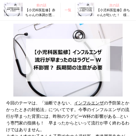
前の話
次の話
【小児科医監修】赤
一覧
【小児科医監修】赤ち
ちゃんの体調が悪
ゃんが吐いた！ 様子
い…授乳や離乳食は
を見る？それとも受
続ける？休ませる？
診？見極め方・ママ小
児科医
今回のテーマは、「油断できない、
インフルエンザ
の予防策とか
かったときの対処法」についてです。今季のインフルエンザの流
行が早まった背景には、昨秋のラグビーW杯の影響がある…とい
う専門家の指摘も！ 早まったからといって流行が早く終わるわ
けではありません。