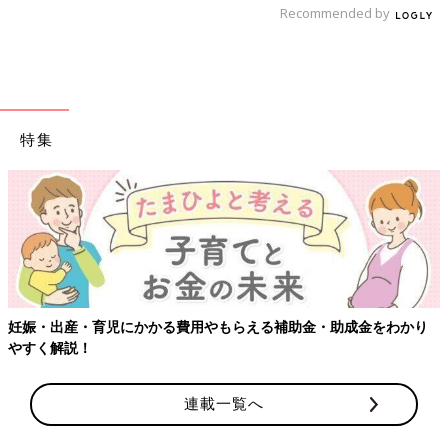
Recommended by
③マスク着用・手洗い
→乳幼児の場合は手拭い、アルコール消毒でも◎
④部屋の室温・湿度管理
→室温20度以上、湿度50〜60％が望ましいと言われています
④十分な睡眠とバランスのよい食事
→免疫力を高めるのに有効です
特集
インフルエンザワクチンは発症後の重症化や死亡リスクを減らす
効果がありますが、接種していればインフルエンザにかからない
わけではありません。ワクチンを接種しないでインフルエンザに
かかった人のうち、ワクチンを接種していれば防ぐことができた
人の割合を“有効率”と言います。成人では50〜60％、
１才
以上の
小児では20〜60％、６カ月〜１才未満の乳児ではさらに効果は
下がると言われています。
有効率から考えると、１才未満の乳児はお子さん自身が積極的に
妊娠・出産・育児にかかる費用やもらえる補助金・助成金をわかり
やすく解説！
ワクチン接種するよりも、家族からの感染を防ぐために、家族が
ワクチンを打ってインフルエンザに感染しないようにすることの
方が意義が大きいです。ただし1才未満で集団生活をしているよ
連載一覧へ
うな、感染機会の多いお子さんには、お子さん自身に接種するこ
とをお勧めします。