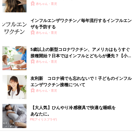
赤ちゃん・育児
「インフルエンザかな？」と思ったら、むやみにほかの人と接触
することは避けて、自己判断はせずに病院で診断を受けましょ
インフルエンザワクチン／毎年流行するインフルエン
う。治療薬は指示されたとおりに服薬すること、指示された期間
ザを予防する
は外出を避けることが大事です。
赤ちゃん・育児
学校保健安全法では「発症したあと5日を経過し、かつ、解熱し
5歳以上の新型コロナワクチン、アメリカはもうすぐ
たあと2日（幼児の場合は3日）を経過するまで」を出席停止期間
接種開始？日本ではインフルとどちらが優先？【小児
としています（ただし、病状により医師が感染のおそれがないと
科医】
赤ちゃん・育児
認めたときは、期間が変更になることがあります）。
ワクチン接種のほかにも、自分でできる予防策は
友利新 コロナ禍でも忘れないで！子どものインフル
エンザワクチン接種について
何？
赤ちゃん・育児
インフルエンザ流行に備えてできる予防策としては、以下の４つ
が挙げられます。
【大人気】ひんやり冷感寝具で快適な睡眠を
あなたに。
PR(アイリスプラザ)
①流行前のワクチン接種
→家族がワクチンを打って感染を防ぎましょう
②人混みのあるところへの外出は避ける