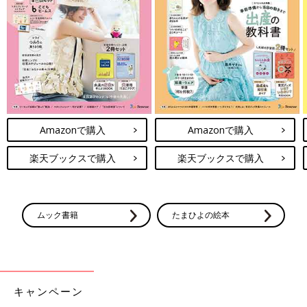
ことはよくありますよね。ママが倒れると子どもたちも大変で
す。子どもたちの予防はもちろん、ママ自身もしっかり予防対策
をしてくださいね。（監修・文／泰道麗菜先生 構成／ひよこク
ラブ編集部）
監修／泰道麗菜先生
初回公開日 2020/1/27
育児中におススメのアプリ
Amazonで購入
Amazonで購入
アプリ「まいにちのたまひよ」
楽天ブックスで購入
楽天ブックスで購入
ムック書籍
たまひよの絵本
キャンペーン