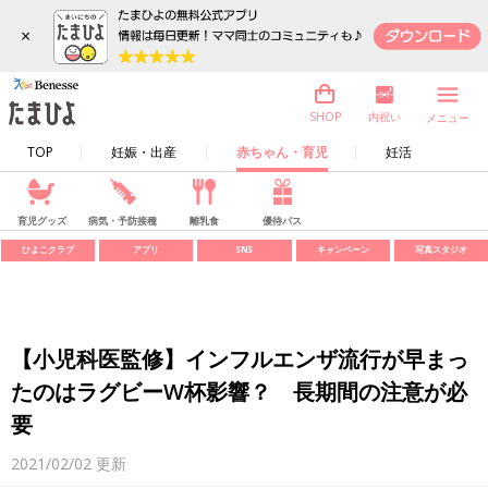
×
内祝い
SHOP
メニュー
TOP
妊娠・出産
赤ちゃん・育児
妊活
育児グッズ
病気・予防接種
離乳食
優待パス
ひよこクラブ
アプリ
SNS
キャンペーン
写真スタジオ
【小児科医監修】インフルエンザ流行が早まっ
たのはラグビーW杯影響？ 長期間の注意が必
要
2021/02/02
更新