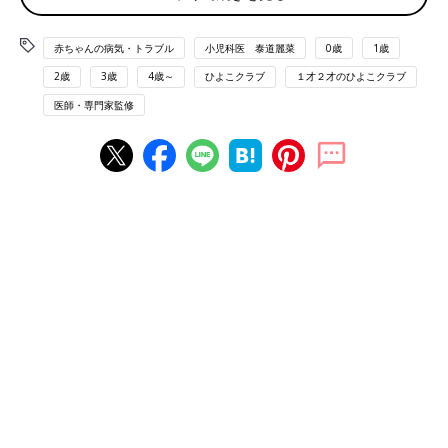
赤ちゃんの病気・トラブル
小児科医 泰道麗菜
0歳
1歳
インフルエンザは日本だけでなく、世界中で流行し
2歳
3歳
4歳～
ひよこクラブ
１才２才のひよこクラブ
ている！
医師・専門家監修
今シーズンはインフルエンザの流行が例年より早まり、昨年9月
ごろからインフルエンザによる学級閉鎖や感染への注意喚起のニ
ュースが流れ世間を騒がせました。国立感染症研究所の報告で
は、11月中旬には全国的な流行期に入ったと発表され、「新型イ
ンフルエンザ」として世界的に大流行した2009年に続いて過去
２番目、という異例の早さでした。
インフルエンザの流行が早まった背景には、昨秋日本中を歓喜に
包んだラグビーW杯の影響が指摘されています。インフルエンザ
は日本では冬に流行する感染症として知られていますが、毎年世
界中で流行しており、地域によって流行時期が異なります。オー
ストラリアやニュージーランド、南アフリカなどを代表とする南
半球では６月〜９月が主な流行時期であることから、おそらく海
外からの旅行者が日本へインフルエンザウイルスを持ち込んだ可
能性が高いと言われています。