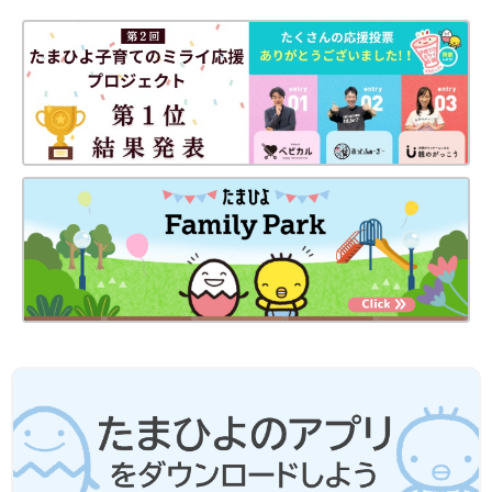
妊娠日数・生後日数に合わせて専門家のアドバイスを毎日お届
け。同じ出産月のママ同士で情報交換したり、励ましあったりで
きる「ルーム」や、写真だけでは伝わらない”できごと”を簡単に
記録できる「成長きろく」も大人気！
ダウンロード（無料）
育児中におススメの本
最新! 初めての育児新百科 (ベネッセ・ムック たまひよブッ
クス たまひよ新百科シリーズ)
大人気「新百科シリーズ」の「育児新百科」がリニューアル！
新生児から
3歳
まで、月齢別に毎日の赤ちゃんの成長の様子とマ
マ＆パパができることを徹底紹介。
毎日のお世話を基本からていねいに解説。