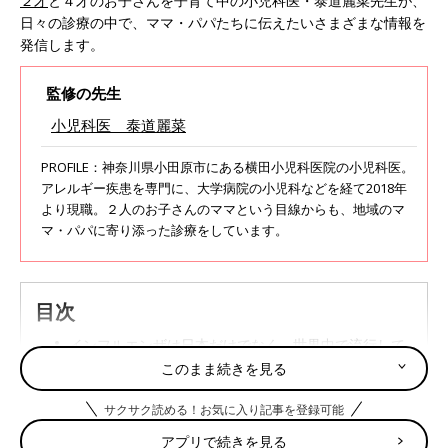
２才
と４才のお子さんを子育て中の小児科医・泰道麗菜先生が、
日々の診療の中で、ママ・パパたちに伝えたいさまざまな情報を
発信します。
監修の先生
小児科医 泰道麗菜
PROFILE：神奈川県小田原市にある横田小児科医院の小児科医。
アレルギー疾患を専門に、大学病院の小児科などを経て2018年
より現職。２人のお子さんのママという目線からも、地域のマ
マ・パパに寄り添った診療をしています。
目次
インフルエンザは日本だけでなく、世界中で流行して
いる！
このまま続きを見る
重症化の危険も。疑わしいときは必ず受診しよう！
サクサク読める！お気に入り記事を登録可能
ワクチン接種のほかにも、自分でできる予防策は何？
アプリで続きを見る