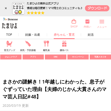
×
内祝い
SHOP
メニュー
TOP
妊娠・出産
赤ちゃん・育児
妊活
育児グッズ
病気・予防接種
離乳食
優待パス
ひよこクラブ
アプリ
SNS
キャンペーン
写真スタジオ
まさかの謎解き！1年越しにわかった、息子が
ぐずっていた理由【夫婦のじかん大貫さんのマ
マ芸人日記#48】
2020/03/19
更新