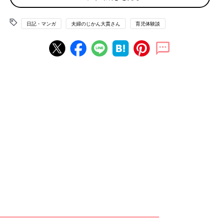
朝起きてすぐや、お昼寝の後、お昼ごはんを食べた後などに、よ
日記・マンガ
夫婦のじかん大貫さん
育児体験談
くぐずる息子。
そんなときは、おもちゃなどであやしたり、ベランダへ出て抱っ
こしたり、月齢が高くなってきた頃はおやつを少しあげてみた
り…。
いろいろと試行錯誤していましたが、これがお喋りをするように
なってきたら、ぐずっていた理由がわかったのです。
今の息子は、とにかく私や旦那を外へ連れ出そうとします。
「いこう！いこう！」と言い、外で遊びたいと訴えてくるので
す。
こんなにも外へ行きたかったのか！と驚くほど、外へ行きたがり
ます。
私は息子や自分の出掛ける準備をしなければならず、すぐには外
へ出掛けられないのですが、そんな事情を知るよしもない息子は
とにかく今すぐ外へ出掛けようとします。
今まで、よくわからないタイミングでぐずり出すことが多かった
息子ですが、外へ行きたっていたからだとは思いませんでした。
夜泣き
の際も、寝室にいると泣き止まず、とりあえず廊下やリビ