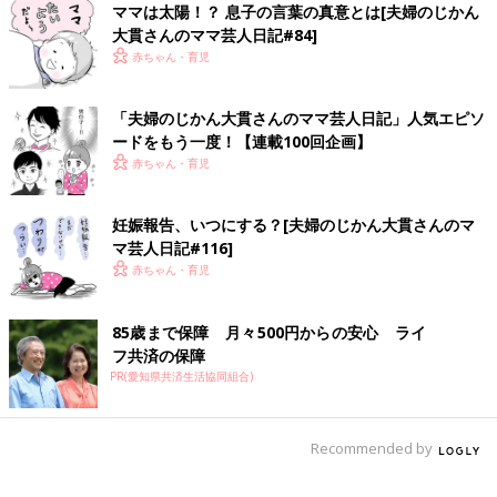
ママは太陽！？ 息子の言葉の真意とは[夫婦のじかん
大貫さんのママ芸人日記#84]
赤ちゃん・育児
「夫婦のじかん大貫さんのママ芸人日記」人気エピソ
ードをもう一度！【連載100回企画】
赤ちゃん・育児
妊娠報告、いつにする？[夫婦のじかん大貫さんのマ
マ芸人日記#116]
赤ちゃん・育児
85歳まで保障 月々500円からの安心 ライ
フ共済の保障
PR(愛知県共済生活協同組合)
Recommended by
＜Amazonで詳しく見る＞