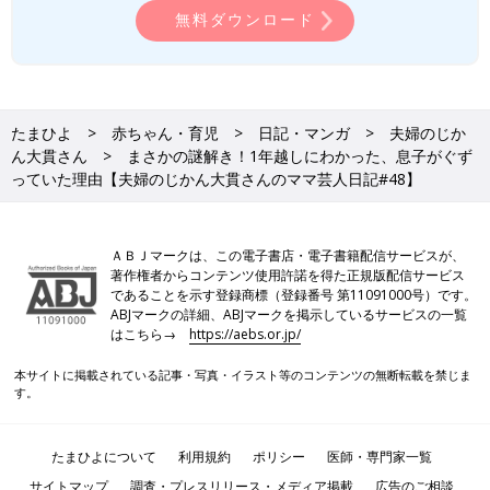
無料ダウンロード
たまひよ
赤ちゃん・育児
日記・マンガ
夫婦のじか
ん大貫さん
まさかの謎解き！1年越しにわかった、息子がぐず
っていた理由【夫婦のじかん大貫さんのママ芸人日記#48】
ＡＢＪマークは、この電子書店・電子書籍配信サービスが、
著作権者からコンテンツ使用許諾を得た正規版配信サービス
であることを示す登録商標（登録番号 第11091000号）です。
ABJマークの詳細、ABJマークを掲示しているサービスの一覧
はこちら→
https://aebs.or.jp/
本サイトに掲載されている記事・写真・イラスト等のコンテンツの無断転載を禁じま
す。
たまひよについて
利用規約
ポリシー
医師・専門家一覧
サイトマップ
調査・プレスリリース・メディア掲載
広告のご相談