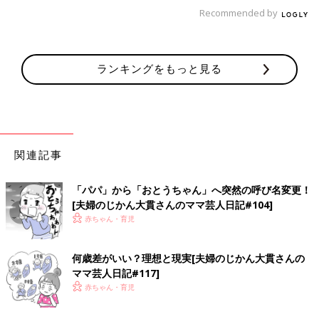
によるのコラム連載「ママ芸人日記」第38回で
夫婦のじかん大貫さん プロフィール
Recommended by
す。
ランキングをもっと見る
関連記事
よしもとクリエイティブ・エージェンシー所属／夫婦お笑いコン
「パパ」から「おとうちゃん」へ突然の呼び名変更！
ビ「夫婦のじかん」の嫁担当。イラストレーターとしても活動
[夫婦のじかん大貫さんのママ芸人日記#104]
中。相方は元・トンファー山西章博。息子（2018.3生）と夫との
赤ちゃん・育児
3人暮らし。2019年3月にコミックエッセイ「母ハハハ！」
（PARCO出版）を発売。
何歳差がいい？理想と現実[夫婦のじかん大貫さんの
ママ芸人日記#117]
赤ちゃん・育児