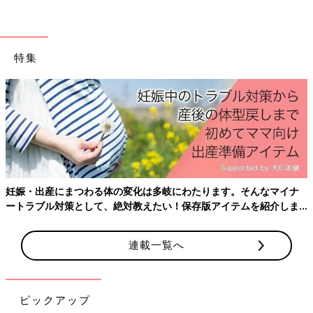
Amazonで見る
前の話
次の話
特集
意外なきっかけ!?初め
一覧
鬼への恐怖から、空前
ての「怖い」という
の鬼ブーム到来！【夫
感情【夫婦のじかん
婦のじかん大貫さんの
大貫さんのママ芸人
ママ芸人日記#49】
日記#47】
妊娠・出産にまつわる体の変化は多岐にわたります。そんなマイナ
ートラブル対策として、絶対教えたい！保存版アイテムを紹介しま
す。
連載一覧へ
ピックアップ