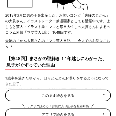
2018年3月に男の子を出産した、お笑いコンビ「夫婦のじかん」
の大貫さん。イラストレーター兼漫画家としても活躍中です。よ
しもと芸人・イラスト業・ママと毎日大忙しの大貫さんによるの
コラム連載「ママ芸人日記」第48回です。
夫婦のじかん大貫さんの「ママ芸人日記」 今までのお話はこち
ら
【第48回】まさかの謎解き！1年越しにわかった、
息子がぐずっていた理由
1歳半を過ぎた頃から、日々どんどんお喋りをするようになって
きた息子。
1歳
11ヶ月になる現在は、まだまだ言い間違いは多いものの、い
ろんなことを伝えてくれるようになってきました。
このまま続きを見る
サクサク読める！お気に入り記事を登録可能
息子がお喋りをするようになってから、今までわからなかった謎
が解けてきたことがあります。
アプリで続きを見る