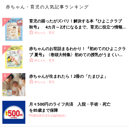
ングへ行って抱っこすることがありました。
赤ちゃん・育児の人気記事ランキング
お喋りをするようになった今は、夜中に起きると、「あっち！」
と言い、リビングへ行きたがります。
育児の困ったがズバリ！解決する本『ひよこクラブ
リビングのおもちゃで遊びたがるのです。
秋号』 4カ月～2才になるまで、育児に役立つ情報が
「今はねんねの時間だよ」「
保育園
のお友達もねんねしてるよ
いっぱい！
赤ちゃん・育児
～」「一緒にねんねしよう」等々息子をなだめると、なんとか寝
てくれます。
赤ちゃんのお世話まるわかり！『初めてのひよこクラ
そりゃあ言葉が通じないうちは、ただただ泣くだけだよな…とこ
ブ 夏号』〈巻頭大特集〉初めての授乳がうまくい
れまでの苦労を思い返すこともしばしば。
く！ おっぱい・ミルクの基本と夏のトラブル 解決テ
赤ちゃん・育児
ク
まだまだ言葉が追い付かず、何を喋っているのかわからないこと
も多い息子ですが、それはまた後々の謎解きの楽しみとして、時
赤ちゃんが生まれたら！2冊の「たまひよ」
間の経過をわくわくしながら待つことにします。
赤ちゃん・育児
こんなに大変なのはうちだけ？イヤイヤ
期到来で悩む私を救った旦那の一言【夫
月々500円のライフ共済 入院・手術・死亡
婦のじかん大貫さんの「ママ芸人日記」
2018年3月に男の子を出産した、お笑いコンビ
を85歳まで保障
#38】
「夫婦のじかん」の大貫さん。イラストレータ
PR(愛知県共済生活協同組合)
ー兼漫画家としても活躍中です。よしもと芸
人・イラスト業・ママと毎日大忙しの大貫さん