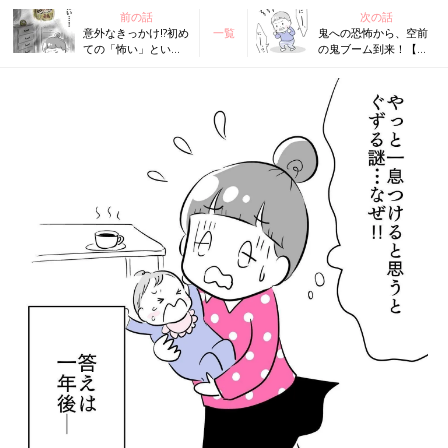
前の話
次の話
意外なきっかけ!?初め
一覧
鬼への恐怖から、空前
ての「怖い」という
の鬼ブーム到来！【夫
感情【夫婦のじかん
婦のじかん大貫さんの
大貫さんのママ芸人
ママ芸人日記#49】
日記#47】