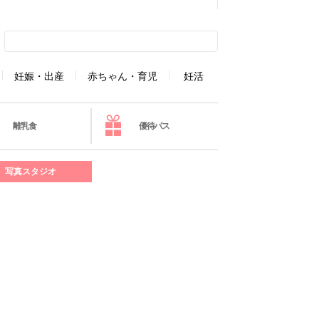
妊娠・出産
赤ちゃん・育児
妊活
離乳食
優待パス
写真スタジオ