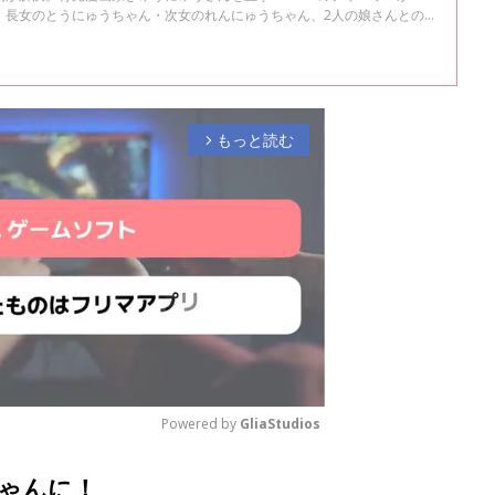
、長女のとうにゅうちゃん・次女のれんにゅうちゃん、2人の娘さんとの
る人気漫画家。 インタビューの前編では、ぎゅうにゅうさんが漫画を描き
話を聞かせていただきました。
もっと読む
arrow_forward_ios
Powered by 
GliaStudios
ゃんに！
M