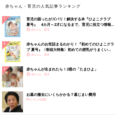
1・2歳は「車」「ママ」「パパ」など、名詞（物の名前）を覚え
赤ちゃん・育児の人気記事ランキング
ることは得意です。 しかし「食べる」「歩く」などの動詞や、
「大きい」「赤い」「楽しい」などの形容詞は覚えるのが苦手で
す。そのため動詞や形容詞を教えるときは「手をパチパチしよ
育児の困ったがズバリ！解決する本『ひよこクラブ
う」「ピョンピョン跳ぼう」など、音や動きを擬音や擬態語で感
夏号』 4カ月～2才になるまで、育児に役立つ情報が
覚的に覚えるオノマトペを使うといいでしょう。
いっぱい！
赤ちゃん・育児
【Point２】「わんわんだよ」で終わらせず、動きや感触
赤ちゃんのお世話まるわかり！『初めてのひよこクラ
などのイメージも伝える
ブ 夏号』〈巻頭大特集〉初めての授乳がうまくい
く！ おっぱい・ミルクの基本と夏のトラブル 解決テ
赤ちゃん・育児
たとえば「犬」を理解するときは、「わんわん鳴く」「ふわふわ
ク
している」「小さいわんわん」「大きいわんわん」など、いろん
赤ちゃんが生まれたら！2冊の「たまひよ」
な情報が必要です。しかし「わんわんだよ」と実物や写真つきの
赤ちゃん・育児
絵本などを見せるだけでは、情報が不十分です。そのためママや
パパが「しっぽフリフリしているよ」「ふわふわだね」など話し
かけて、犬のイメージをふくらませてあげることが大切です。
お墓の撤去にいくらかかる？墓じまい費用
「１・２歳の言葉を促すポイント」を見て、なかには「“わんわ
PR(くらしの話題)
んだよ”とは言えるけど、オノマトペを使ったりするのは難しそ
う」と思ったママやパパもいるのではないでしょうか。そんなと
きはオノマトペに触れられる絵本や、動物カードなどを上手に活