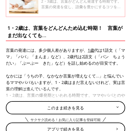
ていること
2・3歳は、言葉がどんどん発達する時期です。
言葉の発達を促し、語彙を豊かにするコツを言
語聴覚士で「ことばの相談室ことり」代表を務
める、寺田奈々先生に聞きました。
1・2歳は、言葉をどんどんため込む時期！ 言葉が
まだ出なくても…
言葉の発達には、多少個人差がありますが、
1歳
代は1語文（「マ
マ」「パパ」「まんま」など）、2歳代は2語文（「パン ちょう
だい」「ぶーぶー きた」など）を話し始めるのが目安です。
なかには「うちの子、なかなか言葉が増えなくて…」と悩んでい
るママやパパもいますが、1・2歳はまだ言えないけれど、実は言
葉の理解は進んでいるんです。
1・2歳は、言葉の爆発期といわれる時期です。ママやパパとのや
りとりなどから、頭の中に言葉をどんどんため込み、やがて豊か
このまま続きを見る
に言葉を発するようになるのです。
サクサク読める！お気に入り記事を登録可能
家庭でできる！ 1・2歳の言葉を促す2つのポイン
アプリで続きを見る
ト