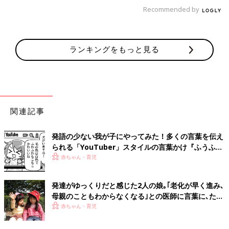
用してみて。１・２歳向けの教材を使ってみるのも一案です。遊
Recommended by
び感覚で、楽しく言葉がはぐくめる工夫をしてください。
取材・文／麻生珠恵
ランキングをもっと見る
取材協力／こどもちゃれんじ
※文中のコメントは口コミサイト「ウィメンズパーク」の投稿か
らの抜粋です
関連記事
発語の少ない我が子にやってみた！多くの言葉を伝え
られる「YouTuber」スタイルの言葉かけ『ふうふう
子育て ＃65』
赤ちゃん・育児
発達がゆっくりだと感じた2人の娘｡｢老化が早く進み､
母親のこともわからなくなる｣との医師に言葉に､ただ
涙【コケイン症候群】
赤ちゃん・育児