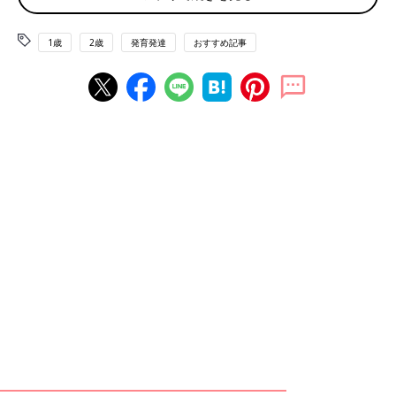
1・2歳の言葉の発達を促すには、ママやパパとの普段からのやり
1歳
2歳
発育発達
おすすめ記事
とりが大切ですが、1歳の子をもつママからは、次のような悩み
も聞かれます。
●うちの子は１歳2カ月ですが、話せる言葉は「わんわん」ぐら
い。しかし「わんわん」と言いながら、犬以外のものを指さしま
す。教え方がわからなくて…。
●1歳7カ月の息子の言葉が、なかなか増えなくて心配です。絵本
を読み聞かせたり、たくさん話しかけたりはしているのですが効
果がなくて…私のやり方が間違えているのかな？
体験談にもありますが、1・2歳に言葉を教えるのは意外と難しい
もの。困ったときは次の２つのポイントを意識してかかわってみ
ましょう。
【Point１】オノマトペを使って、豊かに言葉をはぐくむ