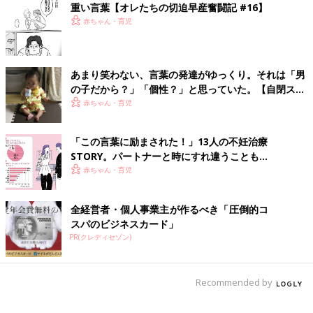
重い言葉【オレたちの切迫早産奮闘記 #16】
赤ちゃん・育児
あまり笑わない、言葉の発達がゆっくり。それは「男
の子だから？」「個性？」と思っていた。【自閉スペ
クトラム症体験談】
赤ちゃん・育児
「この言葉に励まされた！」13人の不妊治療
STORY。パートナーと時にすれ違うことも…
赤ちゃん・育児
全経営者・個人事業主が作るべき「圧倒的コ
スパのビジネスカード」
PR(クレディセゾン)
Recommended by