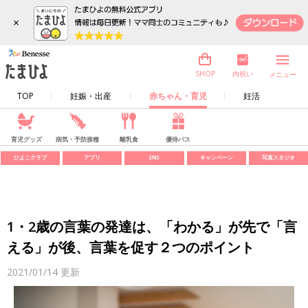
×
内祝い
SHOP
メニュー
TOP
妊娠・出産
赤ちゃん・育児
妊活
育児グッズ
病気・予防接種
離乳食
優待パス
ひよこクラブ
アプリ
SNS
キャンペーン
写真スタジオ
1・2歳の言葉の発達は、「わかる」が先で「言
える」が後、言葉を促す２つのポイント
2021/01/14
更新