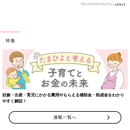
「帆立て貝とかぼちゃのシチュー」大人
Recommended by
ごはん＆幼児食 電子レンジで取り分けレ
シピ
時間のないときでもラクに作れて、幅広くアレ
ンジできる電子レンジレシピ。調理の手間がグ
ンと省けて、献立のバリエも広がります。電子
レンジは少量の水分で短時間で加熱できるの
で、栄養素をあまり損なわずに調理できます。
特集
そんな電子レンジの特徴を生かして、大人用か
白身魚のホワイトシチュー【大人2人＋
ら途中で取り分けて、簡単に子ども分が作れる
子ども1人分・幼児食レシピ】
レシピをご紹介します。
離乳完了期後の1才7ヶ月ごろ以降の幼児食期に
使える魚料理のレシピを紹介します。大人も一
緒においしく食べるためのポイントつきです。
幼児食おすすめの本
妊娠・出産・育児にかかる費用やもらえる補助金・助成金をわかり
やすく解説！
連載一覧へ