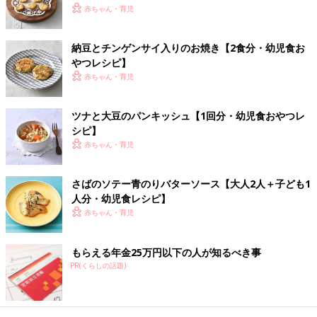
赤ちゃん・育児
「ツナの豆腐サンド」大人ごはん＆幼児
食 電子レンジで取り分けレシピ
納豆とチンゲンサイ入りのお焼き【2食分・幼児食お
時間のないときでもラクに作れて、幅広くアレ
やつレシピ】
ンジできる電子レンジレシピ。 調理の手間がグ
赤ちゃん・育児
ンと省けて、献立のバリエも広がります。 電子
レンジは少量の水分で短時間で加熱できるの
で、栄養素をあまり損なわずに調理できます。
ツナと大豆のパンキッシュ【1回分・幼児食おやつレ
そんな電子レンジの特徴を生かして、大人用か
フレンチトースト にんじんサラダ添え
シピ】
ら途中で取り分けて、簡単に子ども分が作れる
【大人2人＋子ども1人分・幼児食レシ
赤ちゃん・育児
レシピをご紹介します。
ピ】
離乳完了期後の1才7カ月ごろ以降の幼児食期に
使える「主食」レシピを献立例とともに紹介し
さばのソテー青のりバターソース【大人2人＋子ども1
ます。フレンチトースト にんじんサラダ添え
人分・幼児食レシピ】
赤ちゃん・育児
豆乳みそスープ【大人2人＋子ども1人
分・幼児食レシピ】
もらえる年金25万円以下の人が知るべき事
離乳完了期後の1才7ヶ月ごろ以降の幼児食期に
PR(くらしの話題)
使えるレシピを紹介します。野菜が食べやすく
なる工夫があるレシピなので、「野菜嫌いの解
決」にもつながります。