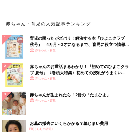
(4)食パンはみみを切り落として半分に切る。厚みの真ん中に切
り込みを入れてポケット状にし、粗熱を取った(3)を詰めて半分
に切る。
赤ちゃん・育児の人気記事ランキング
大人もおいしく食べるためのポイント
育児の困ったがズバリ！解決する本『ひよこクラブ
秋号』 4カ月～2才になるまで、育児に役立つ情報が
食パンをガーリックトーストにしてから、(3)をのせてもおいし
いっぱい！
赤ちゃん・育児
いです。
監修／太田百合子先生（管理栄養士）
赤ちゃんのお世話まるわかり！『初めてのひよこクラ
調理／宮本千夏先生（料理研究家・フードコーディネーター）
ブ 夏号』〈巻頭大特集〉初めての授乳がうまくい
撮影／谷口憲児
く！ おっぱい・ミルクの基本と夏のトラブル 解決テ
赤ちゃん・育児
スタイリング／宮澤由香
ク
赤ちゃんが生まれたら！2冊の「たまひよ」
幼児食のお約束（調理をする前に必ずお読みくださ
赤ちゃん・育児
い）
◆レシピは、離乳食が終わった1才7ヶ月ごろ以降の子どもが親と
お墓の撤去にいくらかかる？墓じまい費用
同じものを食べられるように作っています。離乳食が終わりごろ
PR(くらしの話題)
の子やレシピの内容では食べにくい子の場合は、子どもの様子を