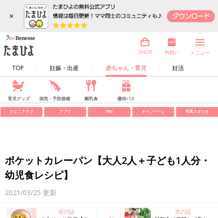
×
内祝い
SHOP
メニュー
TOP
妊娠・出産
赤ちゃん・育児
妊活
育児グッズ
病気・予防接種
離乳食
優待パス
ひよこクラブ
アプリ
SNS
キャンペーン
写真スタジオ
ポケットカレーパン【大人2人＋子ども1人分・
幼児食レシピ】
2021/03/25
更新
前の話
次の話