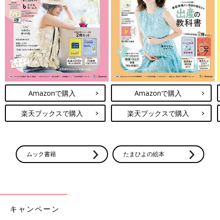
楽天ブックスで購入
前の話
次の話
肉入りいり豆腐【大
一覧
離乳食で意識して取り
人2人＋子ども1人
入れたい「鉄・カルシ
分・幼児食レシピ】
ウム・亜鉛」。その理
由は？おすすめ食材も
紹介【専門家】
Amazonで購入
Amazonで購入
楽天ブックスで購入
楽天ブックスで購入
ムック書籍
たまひよの絵本
キャンペーン