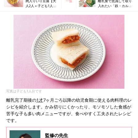
肉入りいり豆腐【大
一覧
離乳食で意識して取り
人2人＋子ども1人
入れたい「鉄・カルシ
分・幼児食レシピ】
ウム・亜鉛」。その理
由は？おすすめ食材も
紹介【専門家】
写真は子ども1人分です
離乳完了期後の
1才
7ヶ月ごろ以降の幼児食期に使える肉料理のレ
シピを紹介します。かみ切りにくかったり、モソモソした食感が
苦手な子も多い肉メニューですが、食べやすく工夫されたレシピ
です。
監修の先生