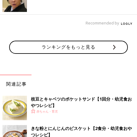
見ながら食材のやわらかさや大きさをアレンジしてください。
◆材料は、大人2人分+子ども1人分（大人の1/2量・出来上がり
量の1/5）が基本です。子どもの食べる量、食べられるかたさに
Recommended by
は個人差がありますから、その子に合ったペースで進めましょ
う。
◆計量は、1カップ=200ml、大さじ１=15ml、小さじ１=５mlが
基本です。
ランキングをもっと見る
◆だし汁は、手作りか1才代はベビーフード、
2才
代は薄めに溶い
た市販のだしの素などを使ってください。水溶き片栗粉は片栗粉
１に対し、水３の割合で溶いたものです。
◆使っている鶏卵はＭサイズ、にんじんなどの野菜はとくに記載
がないときは中玉が基本です。また、食材は、皮や殻をむく、へ
関連記事
た・すじを取り除く、種やわた・芯・骨を取り除くなどの下ごし
らえが済んだものを使用しています。
枝豆とキャベツのポケットサンド【1回分・幼児食お
◆1回の食事で食べさせる初めての食材は1種類とし、食物アレル
やつレシピ】
ギーに注意をして少量ずつ食べさせるのが基本です。食べ慣れた
赤ちゃん・育児
食材となら混ぜてもいいでしょう。
幼児食 おすすめレシピ
きな粉とにんじんのビスケット【2食分・幼児食おや
つレシピ】