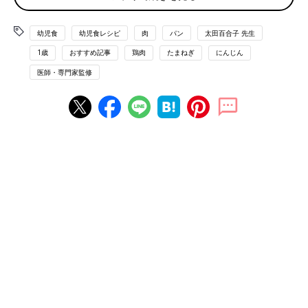
材料（大人2人分＋子ども1人分）
幼児食
幼児食レシピ
肉
パン
太田百合子 先生
鶏ひき肉…100g
1歳
おすすめ記事
鶏肉
たまねぎ
にんじん
玉ねぎ…1/4個
にんじん…1/6本
医師・専門家監修
薄力粉…小さじ2
食パン（6枚切り）…2と1/2枚
A[野菜スープ…1/2カップ ケチャップ…大さじ1 ウスターソー
ス…小さじ1/2]
カレー粉…少々
サラダ油…小さじ1
作り方
(1)玉ねぎ、にんじんはみじん切りにする。
(2)ボウルにAを入れて混ぜ合わせる
(3)フライパンにサラダ油を熱し、(1)をじっくり炒める。鶏ひき
肉を加えてさらに炒め、色が変わってきたら薄力粉をふりかけて
全体をなじませる。(2)を少しずつ注ぎ、とろみが出るまで煮込
んだらカレー粉を加えて風味をつける。