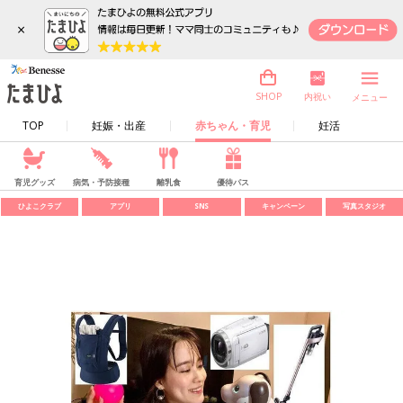
×
内祝い
SHOP
メニュー
TOP
妊娠・出産
赤ちゃん・育児
妊活
育児グッズ
病気・予防接種
離乳食
優待パス
ひよこクラブ
アプリ
SNS
キャンペーン
写真スタジオ