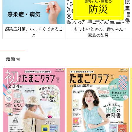
・
日本外来小児科学会リーフレッ
六星占術 細木かおりさんの人生
ト検討会
相談
最新号