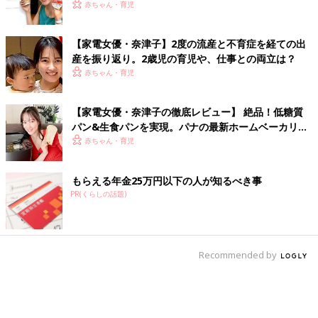
赤ちゃん・育児
【家電女優・奈津子】2度の流産と不育症を経ての出
産を振り返り。2歳児の育児や、仕事との両立は？
赤ちゃん・育児
【家電女優・奈津子の徹底レビュー】 絶品！低糖質
パン&生食パンを実現。パナの最新ホームベーカリー
は食卓の救世主だった
赤ちゃん・育児
もらえる年金25万円以下の人が知るべき事
PR(くらしの話題)
Recommended by