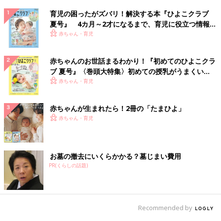
育児の困ったがズバリ！解決する本『ひよこクラブ
夏号』 4カ月～2才になるまで、育児に役立つ情報が
いっぱい！
赤ちゃん・育児
赤ちゃんのお世話まるわかり！『初めてのひよこクラ
ブ 夏号』〈巻頭大特集〉初めての授乳がうまくい
く！ おっぱい・ミルクの基本と夏のトラブル 解決テ
赤ちゃん・育児
ク
赤ちゃんが生まれたら！2冊の「たまひよ」
赤ちゃん・育児
お墓の撤去にいくらかかる？墓じまい費用
PR(くらしの話題)
Recommended by