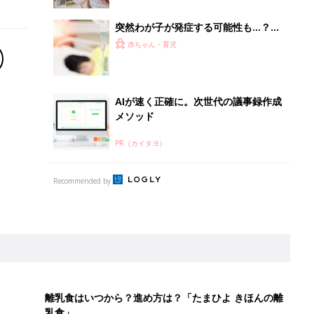
突然わが子が発症する可能性も…？！
小児がん・小児白血病ってどんな病
赤ちゃん・育児
気？治療法は？【専門医】
AIが速く正確に。次世代の議事録作成
メソッド
PR（カイタヨ）
Recommended by
離乳食はいつから？進め方は？「たまひよ きほんの離
乳食」