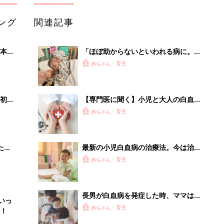
ング
関連記事
本
「ほぼ助からないといわれる病に。で
2才
も必ず治る…！」白血病の息子を全力
赤ちゃん・育児
いっ
で支える、５人の子どものママ＆パパ
の闘病記
初め
【専門医に聞く】小児と大人の白血病
大特
の違いや最新の治療方法を教えて
赤ちゃん・育児
 お
ブル
たま
最新の小児白血病の治療法。今は治ら
ない病気ではない？薬の副作用は？
赤ちゃん・育児
【専門医】
長男が白血病を発症した時、ママは第
いっ
2子妊娠中。家族の看病と出産体験記
赤ちゃん・育児
！
【小児科医コメントつき】