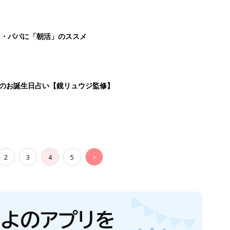
マ・パパに「朝活」のススメ
日のお誕生日占い【鏡リュウジ監修】
2
3
4
5
>