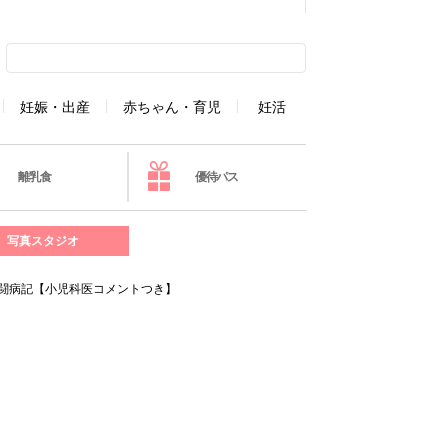
妊娠・出産
赤ちゃん・育児
妊活
離乳食
優待パス
写真スタジオ
闘病記【小児科医コメントつき】