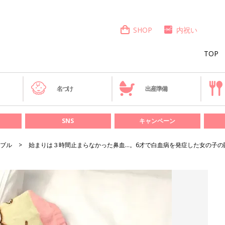
SHOP
内祝い
TOP
き
名づけ
出産準備
SNS
キャンペーン
ブル
始まりは３時間止まらなかった鼻血…。6才で白血病を発症した女の子の