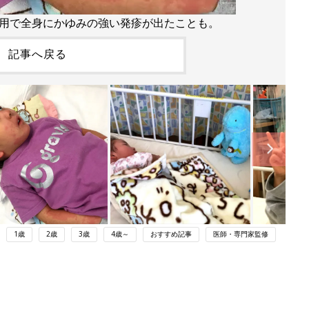
用で全身にかゆみの強い発疹が出たことも。
記事へ戻る
1歳
2歳
3歳
4歳～
おすすめ記事
医師・専門家監修