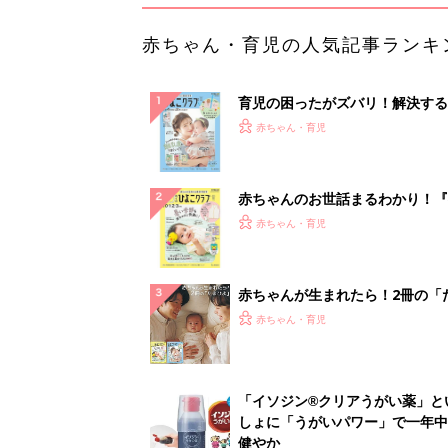
赤ちゃん・育児の人気記事ランキ
育児の困ったがズバリ！解決する
『ひよこクラブ 夏号』 4カ月～
赤ちゃん・育児
になるまで、育児に役立つ情報が
ぱい！
赤ちゃんのお世話まるわかり！『
てのひよこクラブ 夏号』〈巻頭
赤ちゃん・育児
集〉初めての授乳がうまくいく！
っぱい・ミルクの基本と夏のトラ
解決テク
赤ちゃんが生まれたら！2冊の「
ひよ」
赤ちゃん・育児
「イソジン®クリアうがい薬」と
しょに「うがいパワー」で一年中
健やか