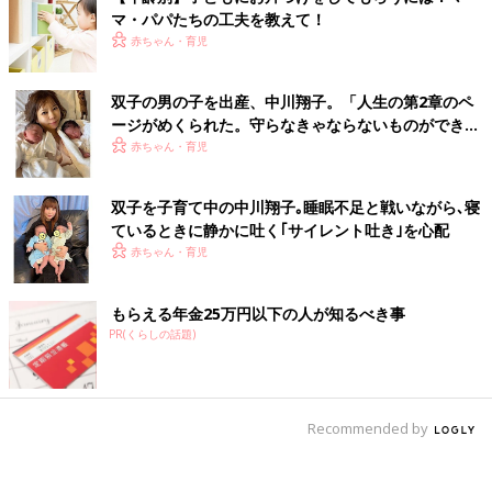
マ・パパたちの工夫を教えて！
赤ちゃん・育児
双子の男の子を出産、中川翔子。「人生の第2章のペ
ージがめくられた。守らなきゃならないものができ
た」という気持ちに
赤ちゃん・育児
双子を子育て中の中川翔子｡睡眠不足と戦いながら､寝
ているときに静かに吐く｢サイレント吐き｣を心配
赤ちゃん・育児
もらえる年金25万円以下の人が知るべき事
PR(くらしの話題)
Recommended by