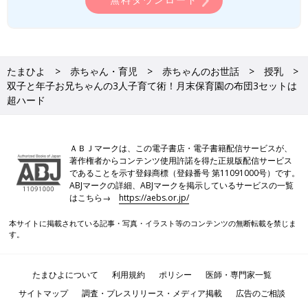
たまひよ
赤ちゃん・育児
赤ちゃんのお世話
授乳
双子と年子お兄ちゃんの3人子育て術！月末保育園の布団3セットは
超ハード
ＡＢＪマークは、この電子書店・電子書籍配信サービスが、
著作権者からコンテンツ使用許諾を得た正規版配信サービス
であることを示す登録商標（登録番号 第11091000号）です。
ABJマークの詳細、ABJマークを掲示しているサービスの一覧
はこちら→
https://aebs.or.jp/
本サイトに掲載されている記事・写真・イラスト等のコンテンツの無断転載を禁じま
す。
たまひよについて
利用規約
ポリシー
医師・専門家一覧
サイトマップ
調査・プレスリリース・メディア掲載
広告のご相談