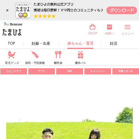
×
内祝い
SHOP
メニュー
TOP
妊娠・出産
赤ちゃん・育児
妊活
育児グッズ
病気・予防接種
離乳食
優待パス
ひよこクラブ
アプリ
SNS
キャンペーン
写真スタジオ