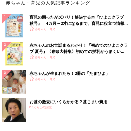
赤ちゃん・育児の人気記事ランキング
育児の困ったがズバリ！解決する本『ひよこクラブ
秋号』 4カ月～2才になるまで、育児に役立つ情報が
いっぱい！
赤ちゃん・育児
赤ちゃんのお世話まるわかり！『初めてのひよこクラ
ブ 夏号』〈巻頭大特集〉初めての授乳がうまくい
く！ おっぱい・ミルクの基本と夏のトラブル 解決テ
赤ちゃん・育児
ク
赤ちゃんが生まれたら！2冊の「たまひよ」
赤ちゃん・育児
お墓の撤去にいくらかかる？墓じまい費用
PR(くらしの話題)