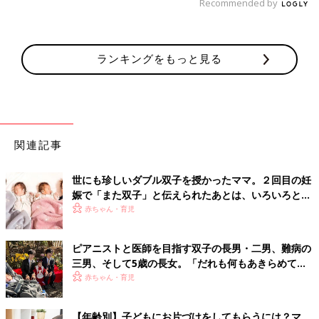
Recommended by
ランキングをもっと見る
関連記事
世にも珍しいダブル双子を授かったママ。２回目の妊
娠で「また双子」と伝えられたあとは、いろいろと不
安が巡り…!?【体験談】
赤ちゃん・育児
ピアニストと医師を目指す双子の長男・二男、難病の
三男、そして5歳の長女。「だれも何もあきらめてほ
しくない」母の思い
赤ちゃん・育児
【年齢別】子どもにお片づけをしてもらうには？マ