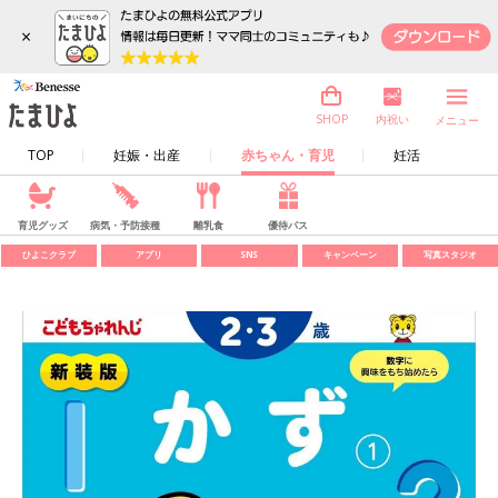
×
内祝い
SHOP
メニュー
TOP
妊娠・出産
赤ちゃん・育児
妊活
育児グッズ
病気・予防接種
離乳食
優待パス
ひよこクラブ
アプリ
SNS
キャンペーン
写真スタジオ