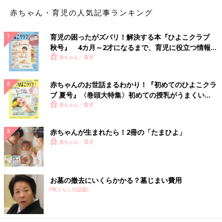
赤ちゃん・育児の人気記事ランキング
育児の困ったがズバリ！解決する本『ひよこクラブ
秋号』 4カ月～2才になるまで、育児に役立つ情報が
いっぱい！
赤ちゃん・育児
赤ちゃんのお世話まるわかり！『初めてのひよこクラ
ブ 夏号』〈巻頭大特集〉初めての授乳がうまくい
く！ おっぱい・ミルクの基本と夏のトラブル 解決テ
赤ちゃん・育児
ク
赤ちゃんが生まれたら！2冊の「たまひよ」
赤ちゃん・育児
お墓の撤去にいくらかかる？墓じまい費用
PR(くらしの話題)