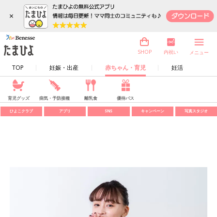
×
内祝い
SHOP
メニュー
TOP
妊娠・出産
赤ちゃん・育児
妊活
育児グッズ
病気・予防接種
離乳食
優待パス
ひよこクラブ
アプリ
SNS
キャンペーン
写真スタジオ