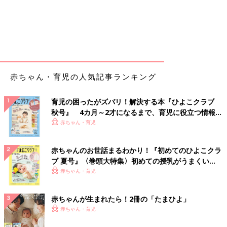
赤ちゃん・育児の人気記事ランキング
育児の困ったがズバリ！解決する本『ひよこクラブ
秋号』 4カ月～2才になるまで、育児に役立つ情報が
いっぱい！
赤ちゃん・育児
赤ちゃんのお世話まるわかり！『初めてのひよこクラ
ブ 夏号』〈巻頭大特集〉初めての授乳がうまくい
く！ おっぱい・ミルクの基本と夏のトラブル 解決テ
赤ちゃん・育児
ク
赤ちゃんが生まれたら！2冊の「たまひよ」
赤ちゃん・育児