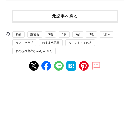
元記事へ戻る
授乳
離乳食
0歳
1歳
2歳
3歳
4歳～
ひよこクラブ
おすすめ記事
タレント・有名人
わたなべ麻衣さん＆JOYさん