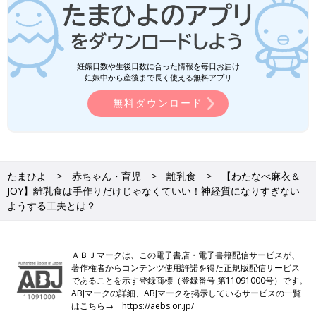
妊娠日数や生後日数に合った情報を毎日お届け
妊娠中から産後まで長く使える無料アプリ
無料ダウンロード
たまひよ
赤ちゃん・育児
離乳食
【わたなべ麻衣＆
JOY】離乳食は手作りだけじゃなくていい！神経質になりすぎない
ようする工夫とは？
ＡＢＪマークは、この電子書店・電子書籍配信サービスが、
著作権者からコンテンツ使用許諾を得た正規版配信サービス
であることを示す登録商標（登録番号 第11091000号）です。
ABJマークの詳細、ABJマークを掲示しているサービスの一覧
はこちら→
https://aebs.or.jp/