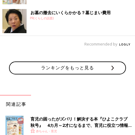
お墓の撤去にいくらかかる？墓じまい費用
PR(くらしの話題)
Recommended by
ランキングをもっと見る
関連記事
育児の困ったがズバリ！解決する本『ひよこクラブ
秋号』 4カ月～2才になるまで、育児に役立つ情報が
いっぱい！
赤ちゃん・育児