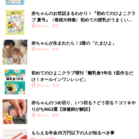
赤ちゃんのお世話まるわかり！『初めてのひよこクラ
ブ 夏号』〈巻頭大特集〉初めての授乳がうまくい
く！ おっぱい・ミルクの基本と夏のトラブル 解決テ
赤ちゃん・育児
ク
赤ちゃんが生まれたら！2冊の「たまひよ」
赤ちゃん・育児
初めてのひよこクラブ増刊「離乳食1年生 1皿作るだ
け！オールインワン​レシピ」
赤ちゃん・育児
赤ちゃんのつめ切り、いつ切る？どう切る？コツ＆や
りがちNG2選【保健師が解説】
赤ちゃん・育児
もらえる年金25万円以下の人が知るべき事
PR(くらしの話題)