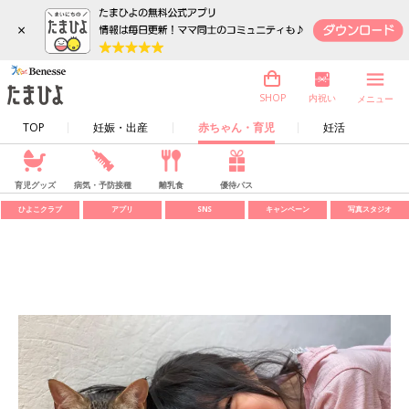
×
内祝い
SHOP
メニュー
TOP
妊娠・出産
赤ちゃん・育児
妊活
育児グッズ
病気・予防接種
離乳食
優待パス
ひよこクラブ
アプリ
SNS
キャンペーン
写真スタジオ