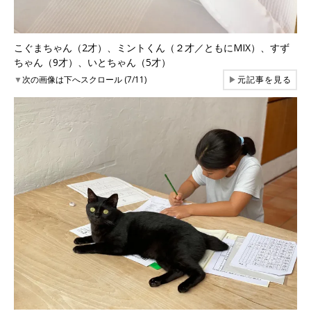
こぐまちゃん（2才）、ミントくん（２才／ともにMIX）、すず
ちゃん（9才）、いとちゃん（5才）
▼
次の画像は下へスクロール (7/11)
▶
元記事を見る