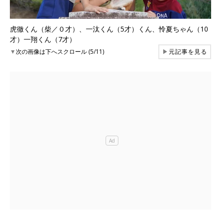
虎徹くん（柴／０才）、一汰くん（5才）くん、怜夏ちゃん（10
才）一翔くん（7才）
▼
次の画像は下へスクロール (5/11)
▶
元記事を見る