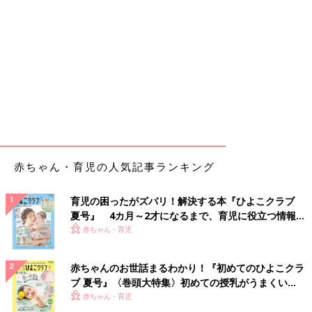
赤ちゃん・育児の人気記事ランキング
育児の困ったがズバリ！解決する本『ひよこクラブ
夏号』 4カ月～2才になるまで、育児に役立つ情報が
いっぱい！
赤ちゃん・育児
赤ちゃんのお世話まるわかり！『初めてのひよこクラ
ブ 夏号』〈巻頭大特集〉初めての授乳がうまくい
く！ おっぱい・ミルクの基本と夏のトラブル 解決テ
赤ちゃん・育児
ク