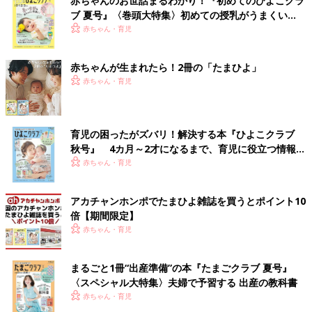
赤ちゃんのお世話まるわかり！『初めてのひよこクラ
ブ 夏号』〈巻頭大特集〉初めての授乳がうまくい
く！ おっぱい・ミルクの基本と夏のトラブル 解決テ
赤ちゃん・育児
ク
赤ちゃんが生まれたら！2冊の「たまひよ」
赤ちゃん・育児
育児の困ったがズバリ！解決する本『ひよこクラブ
秋号』 4カ月～2才になるまで、育児に役立つ情報が
いっぱい！
赤ちゃん・育児
アカチャンホンポでたまひよ雑誌を買うとポイント10
倍【期間限定】
赤ちゃん・育児
まるごと1冊“出産準備”の本『たまごクラブ 夏号』
〈スペシャル大特集〉夫婦で予習する 出産の教科書
赤ちゃん・育児