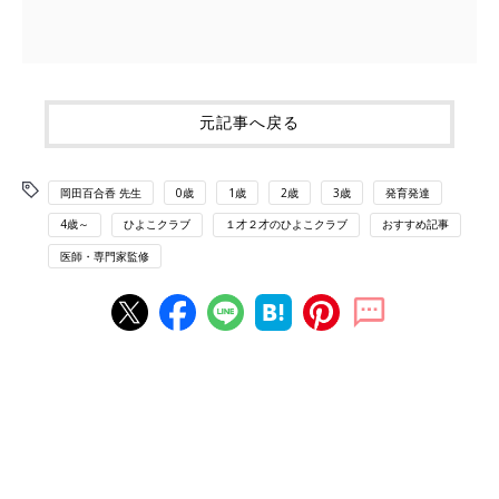
元記事へ戻る
岡田百合香 先生
0歳
1歳
2歳
3歳
発育発達
4歳～
ひよこクラブ
１才２才のひよこクラブ
おすすめ記事
医師・専門家監修