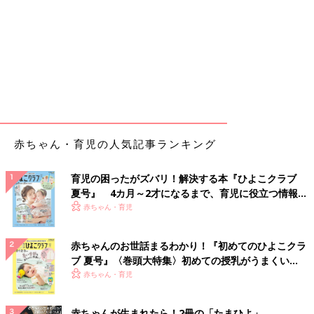
赤ちゃん・育児の人気記事ランキング
育児の困ったがズバリ！解決する本『ひよこクラブ
夏号』 4カ月～2才になるまで、育児に役立つ情報が
いっぱい！
赤ちゃん・育児
赤ちゃんのお世話まるわかり！『初めてのひよこクラ
ブ 夏号』〈巻頭大特集〉初めての授乳がうまくい
く！ おっぱい・ミルクの基本と夏のトラブル 解決テ
赤ちゃん・育児
ク
赤ちゃんが生まれたら！2冊の「たまひよ」