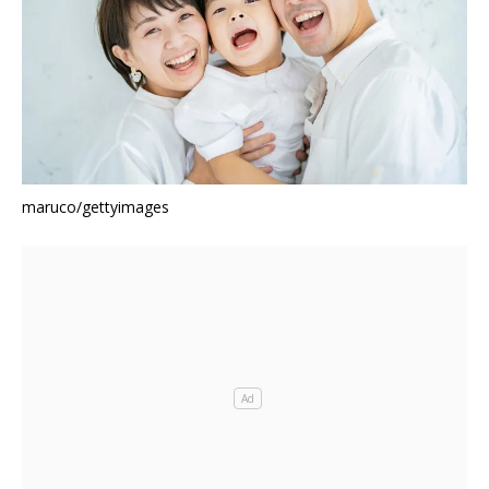
maruco/gettyimages