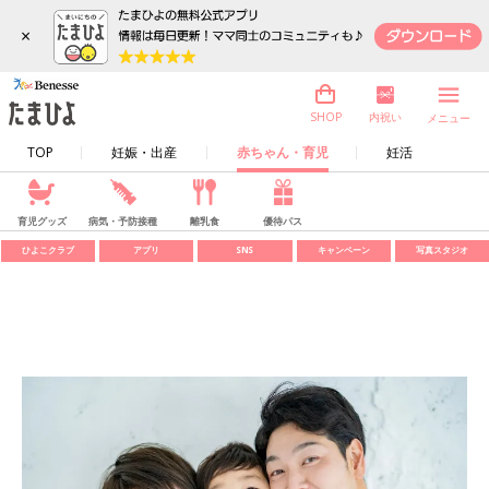
×
内祝い
SHOP
メニュー
TOP
妊娠・出産
赤ちゃん・育児
妊活
育児グッズ
病気・予防接種
離乳食
優待パス
ひよこクラブ
アプリ
SNS
キャンペーン
写真スタジオ