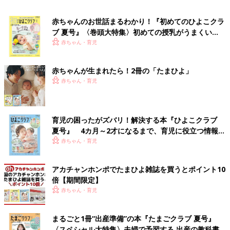
赤ちゃんのお世話まるわかり！『初めてのひよこクラ
ブ 夏号』〈巻頭大特集〉初めての授乳がうまくい
く！ おっぱい・ミルクの基本と夏のトラブル 解決テ
赤ちゃん・育児
ク
赤ちゃんが生まれたら！2冊の「たまひよ」
赤ちゃん・育児
育児の困ったがズバリ！解決する本『ひよこクラブ
夏号』 4カ月～2才になるまで、育児に役立つ情報が
いっぱい！
赤ちゃん・育児
アカチャンホンポでたまひよ雑誌を買うとポイント10
倍【期間限定】
赤ちゃん・育児
まるごと1冊“出産準備”の本『たまごクラブ 夏号』
〈スペシャル大特集〉夫婦で予習する 出産の教科書