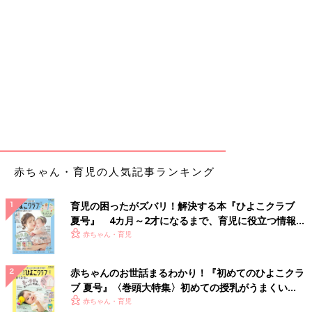
赤ちゃん・育児の人気記事ランキング
育児の困ったがズバリ！解決する本『ひよこクラブ
夏号』 4カ月～2才になるまで、育児に役立つ情報が
いっぱい！
赤ちゃん・育児
赤ちゃんのお世話まるわかり！『初めてのひよこクラ
ブ 夏号』〈巻頭大特集〉初めての授乳がうまくい
く！ おっぱい・ミルクの基本と夏のトラブル 解決テ
赤ちゃん・育児