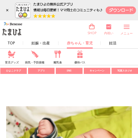
×
内祝い
SHOP
メニュー
TOP
妊娠・出産
赤ちゃん・育児
妊活
育児グッズ
病気・予防接種
離乳食
優待パス
ひよこクラブ
アプリ
SNS
キャンペーン
写真スタジオ