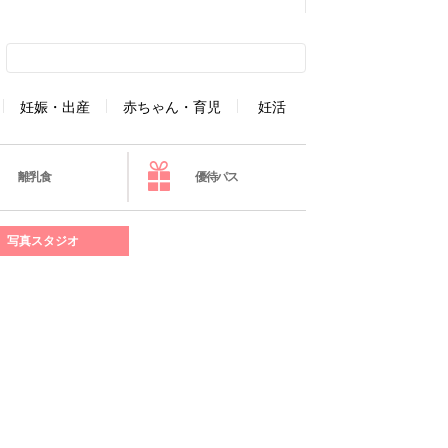
妊娠・出産
赤ちゃん・育児
妊活
離乳食
優待パス
写真スタジオ