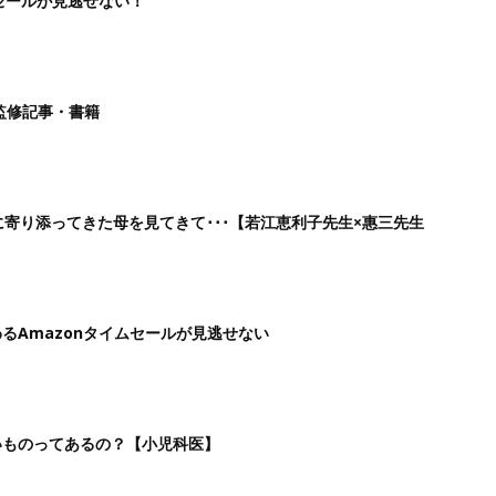
ムセールが見逃せない！
監修記事・書籍
に寄り添ってきた母を見てきて･･･【若江恵利子先生×惠三先生
るAmazonタイムセールが見逃せない
いものってあるの？【小児科医】