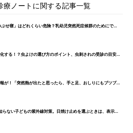
診療ノートに関する記事一覧
「うつぶせ寝」はどれくらい危険？乳幼児突然死症候群のためにでき
化する！？虫よけの選び方のポイント、虫刺されの受診の目安
警報が！「突然熱が出たと思ったら、手と足、おしりにもブツブツ
ことも。予防策は？【小児科医】
知らない子どもの紫外線対策。日焼け止めを選ぶときは、表示の