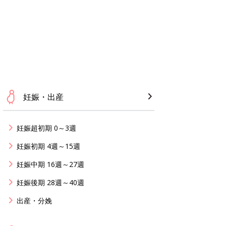
妊娠・出産
妊娠超初期 0～3週
妊娠初期 4週～15週
妊娠中期 16週～27週
妊娠後期 28週～40週
出産・分娩