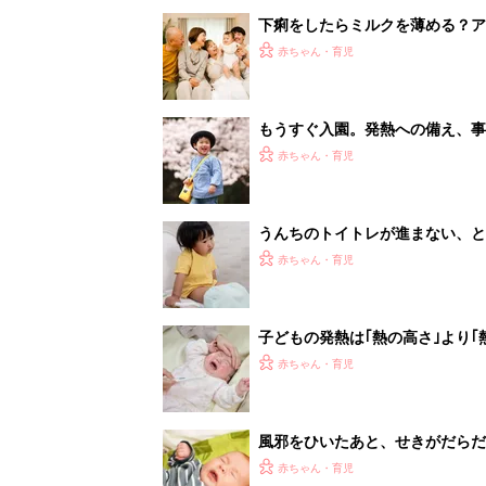
下痢をしたらミルクを薄める？ア
か！？育児の常識・非常識は変化
赤ちゃん・育児
もうすぐ入園。発熱への備え、事
おくべき５つのこと
赤ちゃん・育児
うんちのトイトレが進まない、と
医】
赤ちゃん・育児
子どもの発熱は｢熱の高さ｣より
イントも解説【ママ小児科医】
赤ちゃん・育児
風邪をひいたあと、せきがだらだ
科医】
赤ちゃん・育児