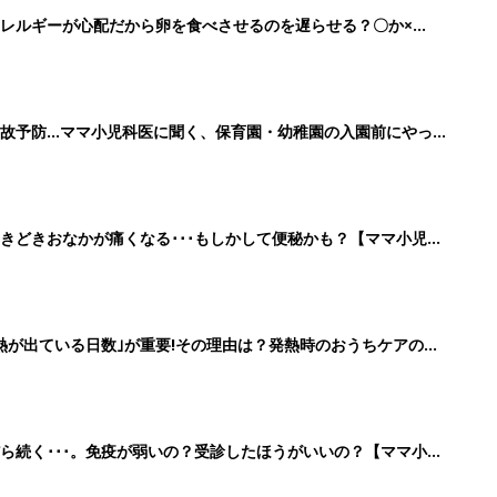
レルギーが心配だから卵を食べさせるのを遅らせる？〇か×
している【小児科医】
故予防…ママ小児科医に聞く、保育園・幼稚園の入園前にやって
きどきおなかが痛くなる･･･もしかして便秘かも？【ママ小児科
｢熱が出ている日数｣が重要!その理由は？発熱時のおうちケアのポ
ら続く･･･。免疫が弱いの？受診したほうがいいの？【ママ小児