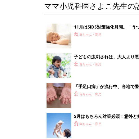
ママ小児科医さよこ先生の
11月はSIDS対策強化月間。
ること【小児科医】
赤ちゃん・育児
子どもの虫刺されは、大人より悪
は？【小児科医】
赤ちゃん・育児
「手足口病」が流行中、各地で
が･･･」子どもから親にうつる
赤ちゃん・育児
5月はもちろん対策必須！意外と
ここをチェックして【小児科医】
赤ちゃん・育児