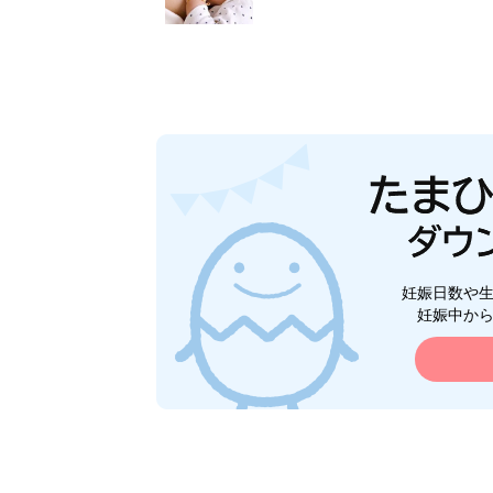
妊娠日数や
妊娠中か