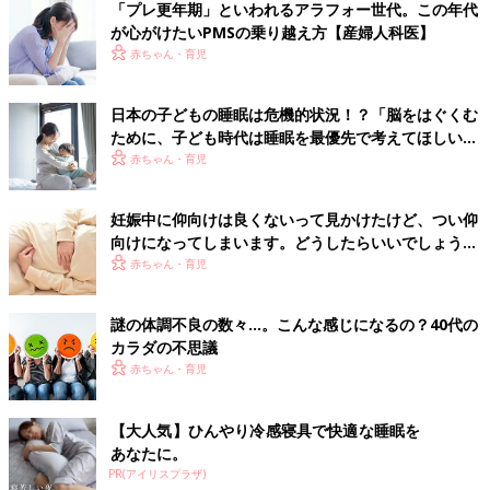
「プレ更年期」といわれるアラフォー世代。この年代
が心がけたいPMSの乗り越え方【産婦人科医】
赤ちゃん・育児
日本の子どもの睡眠は危機的状況！？「脳をはぐくむ
ために、子ども時代は睡眠を最優先で考えてほしい」
【乳幼児睡眠コンサルタント】
赤ちゃん・育児
妊娠中に仰向けは良くないって見かけたけど、つい仰
向けになってしまいます。どうしたらいいでしょう
か？－”まいにちのたまひよ”の体験談
赤ちゃん・育児
謎の体調不良の数々…。こんな感じになるの？40代の
カラダの不思議
赤ちゃん・育児
【大人気】ひんやり冷感寝具で快適な睡眠を
あなたに。
PR(アイリスプラザ)