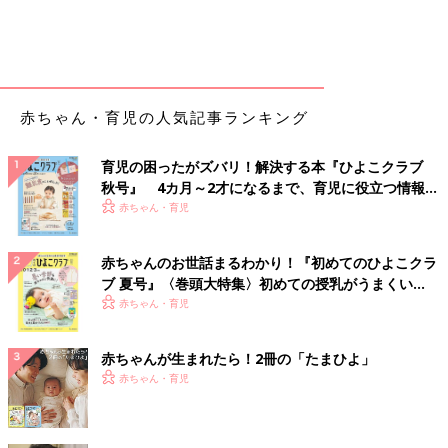
赤ちゃん・育児の人気記事ランキング
育児の困ったがズバリ！解決する本『ひよこクラブ
秋号』 4カ月～2才になるまで、育児に役立つ情報が
いっぱい！
赤ちゃん・育児
赤ちゃんのお世話まるわかり！『初めてのひよこクラ
ブ 夏号』〈巻頭大特集〉初めての授乳がうまくい
く！ おっぱい・ミルクの基本と夏のトラブル 解決テ
赤ちゃん・育児
ク
赤ちゃんが生まれたら！2冊の「たまひよ」
赤ちゃん・育児