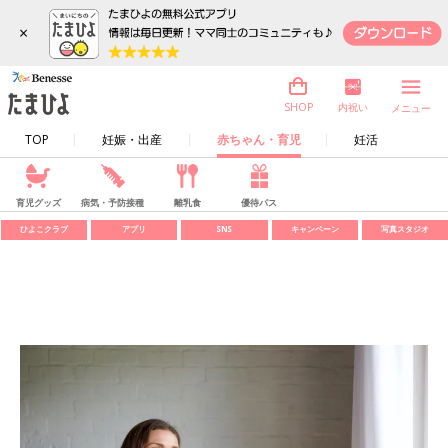
×
内祝い
SHOP
メニュー
TOP
妊娠・出産
赤ちゃん・育児
妊活
育児グッズ
病気・予防接種
離乳食
優待パス
ひよこクラブ
アプリ
SNS
キャンペーン
写真スタジオ