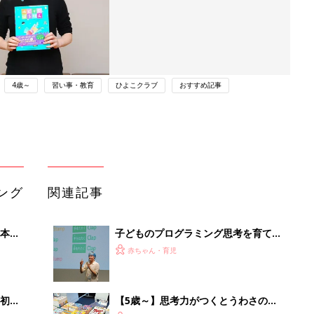
4歳～
習い事・教育
ひよこクラブ
おすすめ記事
ング
関連記事
本
子どものプログラミング思考を育て
2才
る！親のかかわり方とは？
赤ちゃん・育児
いっ
初め
【5歳～】思考力がつくとうわさの絵