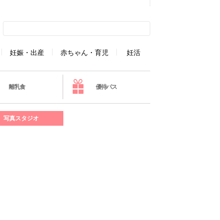
妊娠・出産
赤ちゃん・育児
妊活
離乳食
優待パス
写真スタジオ