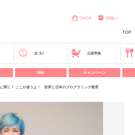
SHOP
内祝い
TOP
き
名づけ
出産準備
SNS
キャンペーン
に聞く！ ここが違うよ！ 世界と日本のプログラミング教育