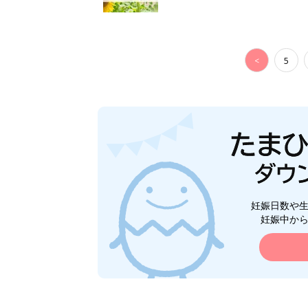
<
5
妊娠日数や
妊娠中か