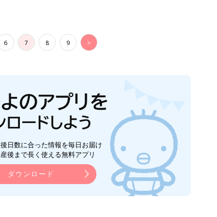
6
7
8
9
>
生後日数に合った情報を毎日お届け
ら産後まで長く使える無料アプリ
ダウンロード