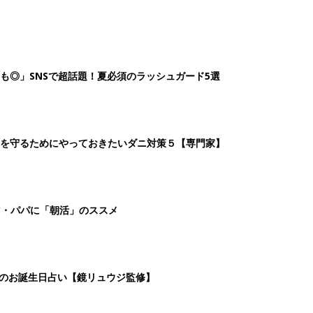
も◎」SNSで超話題！夏必須のラッシュガード5選
を守るためにやっておきたいダニ対策５【専門家】
マ・パパに「朝活」のススメ
日のお誕生日占い【鏡リュウジ監修】