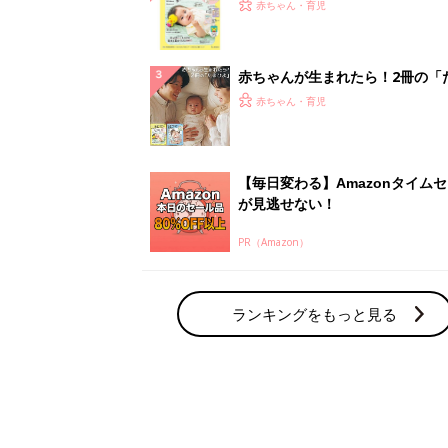
てのひよこクラブ 夏号』〈巻頭
赤ちゃん・育児
集〉初めての授乳がうまくいく！
っぱい・ミルクの基本と夏のトラ
解決テク
赤ちゃんが生まれたら！2冊の「
ひよ」
赤ちゃん・育児
【毎日変わる】Amazonタイム
が見逃せない！
PR（Amazon）
ランキングをもっと見る