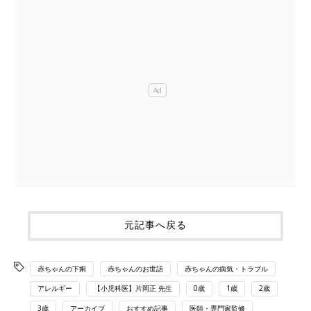
元記事へ戻る
赤ちゃんの下痢
赤ちゃんのお世話
赤ちゃんの病気・トラブル
アレルギー
【小児科医】片岡正 先生
0歳
1歳
2歳
3歳
アーカイブ
おすすめ記事
医師・専門家監修