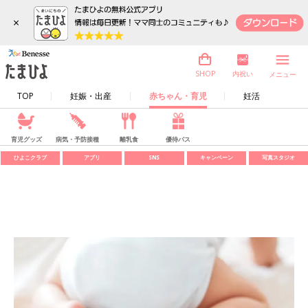
×
内祝い
SHOP
メニュー
TOP
妊娠・出産
赤ちゃん・育児
妊活
育児グッズ
病気・予防接種
離乳食
優待パス
ひよこクラブ
アプリ
SNS
キャンペーン
写真スタジオ