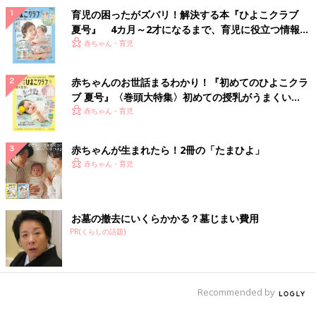
育児の困ったがズバリ！解決する本『ひよこクラブ
夏号』 4カ月～2才になるまで、育児に役立つ情報が
いっぱい！
赤ちゃん・育児
赤ちゃんのお世話まるわかり！『初めてのひよこクラ
ブ 夏号』〈巻頭大特集〉初めての授乳がうまくい
く！ おっぱい・ミルクの基本と夏のトラブル 解決テ
赤ちゃん・育児
ク
赤ちゃんが生まれたら！2冊の「たまひよ」
赤ちゃん・育児
お墓の撤去にいくらかかる？墓じまい費用
PR(くらしの話題)
Recommended by