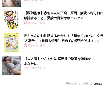
【医師監修】赤ちゃんの下痢 原因、病院へ行く前に
確認すること、受診の目安やホームケア
赤ちゃん・育児
赤ちゃんのお世話まるわかり！『初めてのひよこクラ
ブ 夏号』〈巻頭大特集〉初めての授乳がうまくい
く！ おっぱい・ミルクの基本と夏のトラブル 解決テ
赤ちゃん・育児
ク
【大人気】ひんやり冷感寝具で快適な睡眠を
あなたに。
PR(アイリスプラザ)
Recommended by