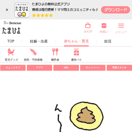
×
内祝い
SHOP
メニュー
TOP
妊娠・出産
赤ちゃん・育児
妊活
育児グッズ
病気・予防接種
離乳食
優待パス
ひよこクラブ
アプリ
SNS
キャンペーン
写真スタジオ