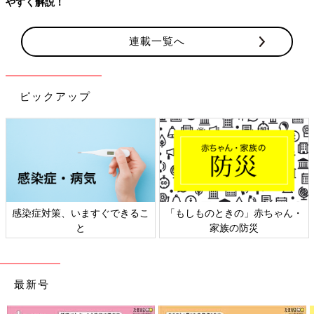
連載一覧へ
ピックアップ
日本外来小児科学会リーフレッ
六星占術 細木かおりさんの人生
ト検討会
相談
最新号