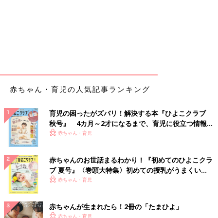
赤ちゃん・育児の人気記事ランキング
育児の困ったがズバリ！解決する本『ひよこクラブ
秋号』 4カ月～2才になるまで、育児に役立つ情報が
いっぱい！
赤ちゃん・育児
赤ちゃんのお世話まるわかり！『初めてのひよこクラ
ブ 夏号』〈巻頭大特集〉初めての授乳がうまくい
く！ おっぱい・ミルクの基本と夏のトラブル 解決テ
赤ちゃん・育児
ク
赤ちゃんが生まれたら！2冊の「たまひよ」
赤ちゃん・育児