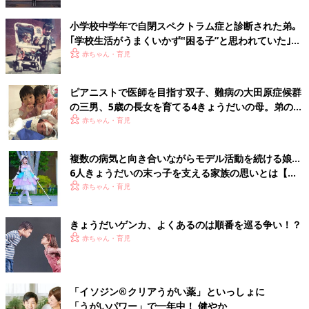
小学校中学年で自閉スペクトラム症と診断された弟｡
｢学校生活がうまくいかず‟困る子”と思われていた｣
【発達障害･きょうだい児体験談】
赤ちゃん・育児
ピアニストで医師を目指す双子、難病の大田原症候群
の三男、5歳の長女を育てる4きょうだいの母。弟の命
を守るため「こうちゃん憲法」を家族で作った
赤ちゃん・育児
複数の病気と向き合いながらモデル活動を続ける娘…
6人きょうだいの末っ子を支える家族の思いとは【ヒ
ルシュスプルング病類縁疾患体験談】
赤ちゃん・育児
きょうだいゲンカ、よくあるのは順番を巡る争い！？
赤ちゃん・育児
「イソジン®クリアうがい薬」といっしょに
「うがいパワー」で一年中！ 健やか