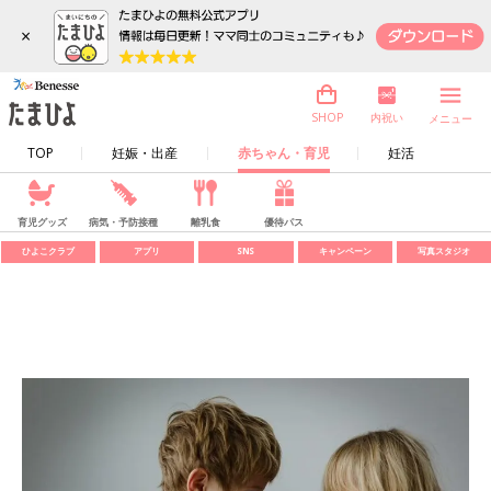
×
内祝い
SHOP
メニュー
TOP
妊娠・出産
赤ちゃん・育児
妊活
育児グッズ
病気・予防接種
離乳食
優待パス
ひよこクラブ
アプリ
SNS
キャンペーン
写真スタジオ