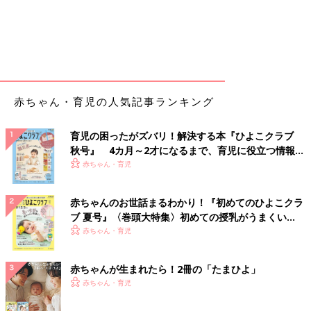
赤ちゃん・育児の人気記事ランキング
育児の困ったがズバリ！解決する本『ひよこクラブ
秋号』 4カ月～2才になるまで、育児に役立つ情報が
いっぱい！
赤ちゃん・育児
赤ちゃんのお世話まるわかり！『初めてのひよこクラ
ブ 夏号』〈巻頭大特集〉初めての授乳がうまくい
く！ おっぱい・ミルクの基本と夏のトラブル 解決テ
赤ちゃん・育児
ク
赤ちゃんが生まれたら！2冊の「たまひよ」
赤ちゃん・育児