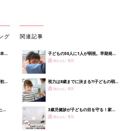
ブル
たま
3歳児健診が子どもの目を守る！家庭
で行う視力検査のコツと異常があった
赤ちゃん・育児
時にやるべきこと
「手遅れ」にならないために。原因
OFF
は？治療方法は？子どもの「弱視」っ
赤ちゃん・育児
てどういうもの？
【危険！】早く治療すれば回復したの
に…「50人に一人もいる！子どもの弱
赤ちゃん・育児
視の見逃し」に気をつけて！
「持ち家を売る時のNG行為」知って
るだけで得する事とは
PR（イエウール）