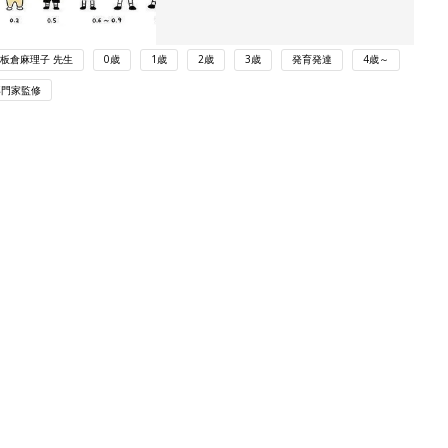
板倉麻理子 先生
0歳
1歳
2歳
3歳
発育発達
4歳～
専門家監修
ング
関連記事
本
子どもの50人に1人が弱視。早期発見
2才
して、就学までに視力を育てることの
赤ちゃん・育児
いっ
大切さとは？～診察室からの報告～
【小児眼科医】
初め
視力は8歳までに決まる?!子どもの弱
大特
視は早期発見・早期治療がカギ！【専
赤ちゃん・育児
 お
門医監修】