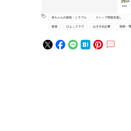
赤ちゃんの病気・トラブル
ストップ弱視見逃し
発達
ひよこクラブ
おすすめ記事
医師・
赤ちゃん・育児の人気記事ランキ
育児の困ったがズバリ！解決する
『ひよこクラブ 秋号』 4カ月～
赤ちゃん・育児
になるまで、育児に役立つ情報が
ぱい！
赤ちゃんのお世話まるわかり！『
てのひよこクラブ 夏号』〈巻頭
赤ちゃん・育児
集〉初めての授乳がうまくいく！