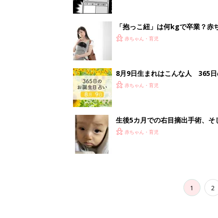
1
2
妊娠日数や
妊娠中か