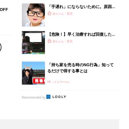
Recommended by
離乳食はいつから？進め方は？「たまひよ きほんの離
乳食」
授乳の悩みや初めての離乳食作りに役立つ
子育てとお金
につ
妊娠・出産・育児にかかる費用やもらえる補助
金・助成金を解説