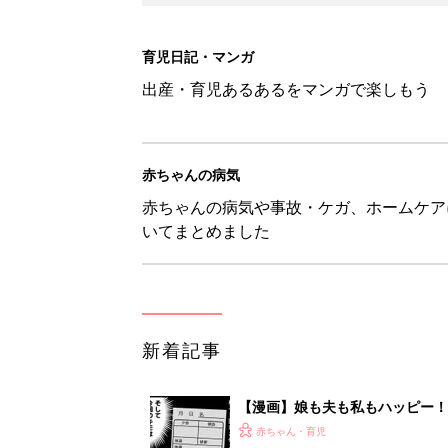
新着記事
【漫画】娘も夫も私もハッピー
うふう子育て ＃92』
赤ちゃん・育児
「抱っこ紐」は何kgで卒業？赤
赤ちゃん・育児
8月9日生まれはこんな人 365
赤ちゃん・育児
生後5カ月での右目摘出手術、そ
の生活【網膜芽細胞腫】
赤ちゃん・育児