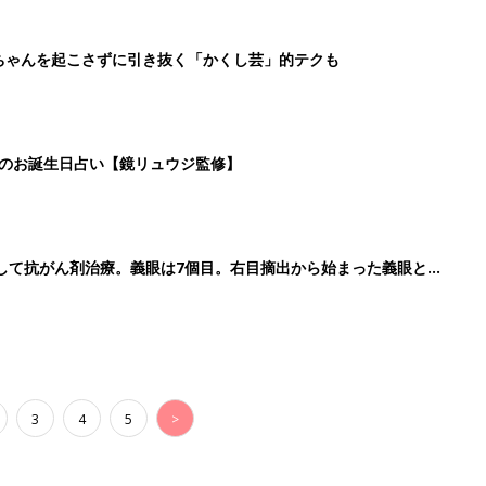
3
4
5
>
生後日数に合った情報を毎日お届け
ら産後まで長く使える無料アプリ
ダウンロード