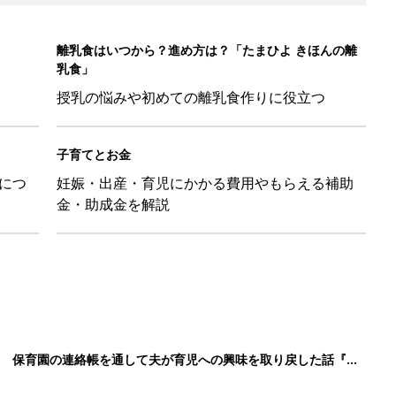
！ 保育園の連絡帳を通して夫が育児への興味を取り戻した話『ふ
ちゃんを起こさずに引き抜く「かくし芸」的テクも
日のお誕生日占い【鏡リュウジ監修】
して抗がん剤治療。義眼は7個目。右目摘出から始まった義眼と