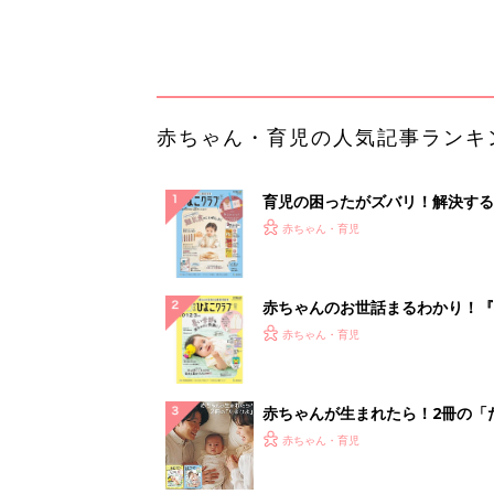
っぱい・ミルクの基本と夏のトラ
解決テク
赤ちゃんが生まれたら！2冊の「
ひよ」
赤ちゃん・育児
Amazon今日も見逃せない！80%
以上が続々登場
PR（Amazon）
ランキングをもっと見る