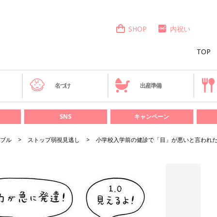
SHOP
内祝い
TOP
き
名づけ
出産準備
SNS
キャンペーン
ブル
ストップ弱視見逃し
小学校入学前の健診で「目」が悪いと言われた