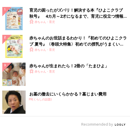
育児の困ったがズバリ！解決する本『ひよこクラブ
秋号』 4カ月～2才になるまで、育児に役立つ情報が
いっぱい！
赤ちゃん・育児
赤ちゃんのお世話まるわかり！『初めてのひよこクラ
ブ 夏号』〈巻頭大特集〉初めての授乳がうまくい
く！ おっぱい・ミルクの基本と夏のトラブル 解決テ
赤ちゃん・育児
ク
赤ちゃんが生まれたら！2冊の「たまひよ」
赤ちゃん・育児
お墓の撤去にいくらかかる？墓じまい費用
PR(くらしの話題)
Recommended by