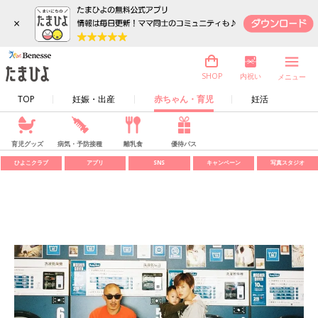
×
内祝い
SHOP
メニュー
TOP
妊娠・出産
赤ちゃん・育児
妊活
育児グッズ
病気・予防接種
離乳食
優待パス
ひよこクラブ
アプリ
SNS
キャンペーン
写真スタジオ