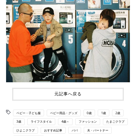
元記事へ戻る
ベビー・子ども服
ベビー用品・グッズ
0歳
1歳
2歳
3歳
ライフスタイル
4歳～
ファッション
たまごクラブ
ひよこクラブ
おすすめ記事
パパ
夫・パートナー