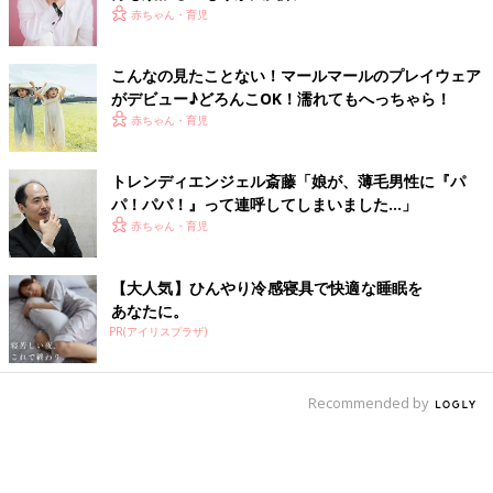
赤ちゃん・育児
こんなの見たことない！マールマールのプレイウェア
がデビュー♪どろんこOK！濡れてもへっちゃら！
赤ちゃん・育児
トレンディエンジェル斎藤「娘が、薄毛男性に『パ
パ！パパ！』って連呼してしまいました…」
赤ちゃん・育児
【大人気】ひんやり冷感寝具で快適な睡眠を
あなたに。
PR(アイリスプラザ)
Recommended by