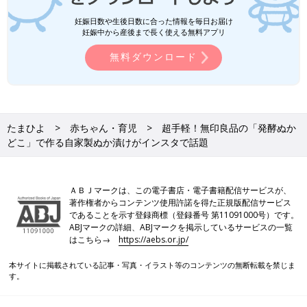
妊娠日数や生後日数に合った情報を毎日お届け
妊娠中から産後まで長く使える無料アプリ
無料ダウンロード
たまひよ
赤ちゃん・育児
超手軽！無印良品の「発酵ぬか
どこ」で作る自家製ぬか漬けがインスタで話題
ＡＢＪマークは、この電子書店・電子書籍配信サービスが、
著作権者からコンテンツ使用許諾を得た正規版配信サービス
であることを示す登録商標（登録番号 第11091000号）です。
ABJマークの詳細、ABJマークを掲示しているサービスの一覧
はこちら→
https://aebs.or.jp/
本サイトに掲載されている記事・写真・イラスト等のコンテンツの無断転載を禁じま
す。