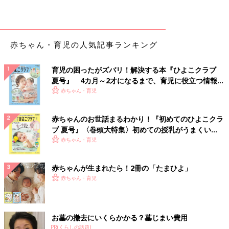
赤ちゃん・育児の人気記事ランキング
育児の困ったがズバリ！解決する本『ひよこクラブ
夏号』 4カ月～2才になるまで、育児に役立つ情報が
いっぱい！
赤ちゃん・育児
赤ちゃんのお世話まるわかり！『初めてのひよこクラ
ブ 夏号』〈巻頭大特集〉初めての授乳がうまくい
く！ おっぱい・ミルクの基本と夏のトラブル 解決テ
赤ちゃん・育児
ク
赤ちゃんが生まれたら！2冊の「たまひよ」
赤ちゃん・育児
お墓の撤去にいくらかかる？墓じまい費用
PR(くらしの話題)