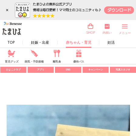
×
内祝い
SHOP
メニュー
TOP
妊娠・出産
赤ちゃん・育児
妊活
育児グッズ
病気・予防接種
離乳食
優待パス
ひよこクラブ
アプリ
SNS
キャンペーン
写真スタジオ