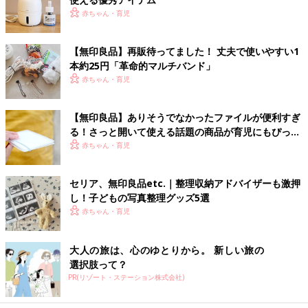
赤ちゃん・育児
【無印良品】再販待ってました！ 丈夫で使いやすい1
本約25円「革命的マルチバンド」
赤ちゃん・育児
【無印良品】ありそうでなかったファイルが便利すぎ
る！さっと開いて使える話題の商品が育児にもぴった
り
赤ちゃん・育児
セリア、無印良品etc.｜整理収納アドバイザーも激押
し！子どもの写真整理グッズ5選
赤ちゃん・育児
大人の旅は、心のゆとりから。 新しい旅の
選択肢って？
PR(リゾート・ステーション株式会社)