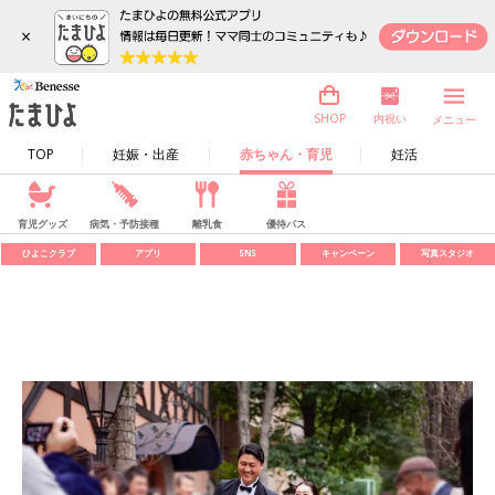
×
内祝い
SHOP
メニュー
TOP
妊娠・出産
赤ちゃん・育児
妊活
育児グッズ
病気・予防接種
離乳食
優待パス
ひよこクラブ
アプリ
SNS
キャンペーン
写真スタジオ