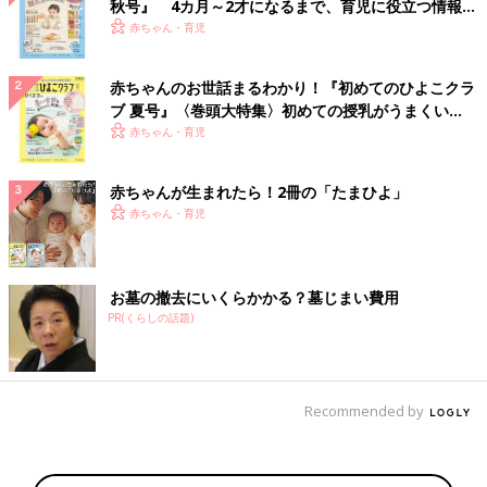
秋号』 4カ月～2才になるまで、育児に役立つ情報が
いっぱい！
赤ちゃん・育児
赤ちゃんのお世話まるわかり！『初めてのひよこクラ
ブ 夏号』〈巻頭大特集〉初めての授乳がうまくい
く！ おっぱい・ミルクの基本と夏のトラブル 解決テ
赤ちゃん・育児
ク
赤ちゃんが生まれたら！2冊の「たまひよ」
赤ちゃん・育児
お墓の撤去にいくらかかる？墓じまい費用
PR(くらしの話題)
Recommended by